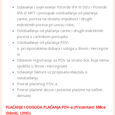
Izdavanje i ovjeravanje Potvrde IPA III DEU i Potvrde
IPA III MFT i postupak oslobađanja od plaćanja
carine, poreza na dodatu vrijednost i drugih
indirektnih poreza pri uvozu robe,
Oslobađanja od plaćanja carine i drugih indirektnih
poreza u carinskom postupku
Oslobađanje od plaćanja PDV-
a pri isporukama dobara i usluga u Bosni i Hercegovi
ni
Obaveze registracije za PDV za strano lice, koje nema
sjedište u Bosni i Hercegovini
Izdavanje fakture uz propisanu klauzulu o
oslobađanju
Povrat plaćenog PDV-a
Povrat plaćene akcize i putarine plaćene na naftne
derivate
PLAĆANJE I ODGODA PLAĆANJA PDV-a (Prezentant: Milica
Vidović, UINO)