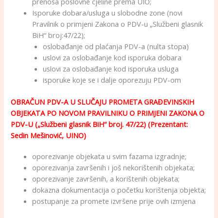
prenosa poslovne cjeline prema UIO;
Isporuke dobara/usluga u slobodne zone (novi
Pravilnik o primjeni Zakona o PDV-u „Službeni glasnik
BiH“ broj:47/22);
oslobađanje od plaćanja PDV-a (nulta stopa)
uslovi za oslobađanje kod isporuka dobara
uslovi za oslobađanje kod isporuka usluga
isporuke koje se i dalje oporezuju PDV-om
OBRAČUN PDV-A U SLUČAJU PROMETA GRAĐEVINSKIH
OBJEKATA PO NOVOM PRAVILNIKU O PRIMJENI ZAKONA O
PDV-U („Službeni glasnik BiH“ broj. 47/22) (Prezentant:
Sedin Mešinović, UINO)
oporezivanje objekata u svim fazama izgradnje;
oporezivanja završenih i još nekorištenih objekata;
oporezivanje završenih, a korištenih objekata;
dokazna dokumentacija o početku korištenja objekta;
postupanje za promete izvršene prije ovih izmjena