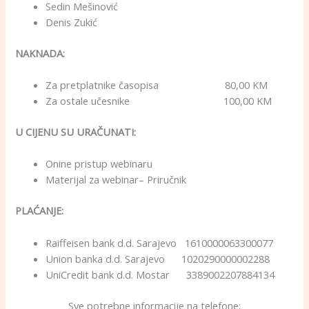
Sedin Mešinović
Denis Zukić
NAKNADA:
Za pretplatnike časopisa 80,00 KM
Za ostale učesnike 100,00 KM
U CIJENU SU URAČUNATI:
Onine pristup webinaru
Materijal za webinar– Priručnik
PLAĆANJE:
Raiffeisen bank d.d. Sarajevo 1610000063300077
Union banka d.d. Sarajevo 1020290000002288
UniCredit bank d.d. Mostar 3389002207884134
Sve potrebne informacije na telefone: