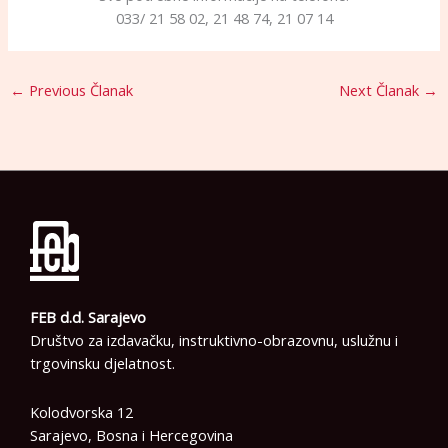
033/ 21 58 02, 21 48 74, 21 07 14
←
Previous Članak
Next Članak
→
FEB d.d. Sarajevo
Društvo za izdavačku, instruktivno-obrazovnu, uslužnu i
trgovinsku djelatnost.
Kolodvorska 12
Sarajevo, Bosna i Hercegovina