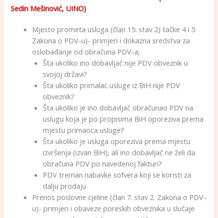
Sedin Mešinović, UINO)
Mjesto prometa usluga (član 15. stav 2) tačke 4 i 5
Zakona o PDV-u)- primjeri i dokazna sredstva za
oslobađanje od obračuna PDV-a;
Šta ukoliko ino dobavljač nije PDV obveznik u
svojoj državi?
Šta ukoliko primalac usluge iz BiH nije PDV
obveznik?
Šta ukoliko je ino dobavljač obračunao PDV na
uslugu koja je po propisima BiH oporeziva prema
mjestu primaoca usluge?
Šta ukoliko je usluga oporeziva prema mjestu
izvršenja (izvan BiH), ali ino dobavljač ne želi da
obračuna PDV po navedenoj fakturi?
PDV treman nabavke sofvera koji se koristi za
dalju prodaju
Prenos poslovne cjeline (član 7. stav 2. Zakona o PDV-
u)- primjeri i obaveze poreskih obveznika u slučaje