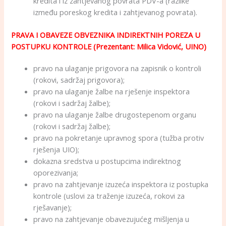
kredita i iz zahtjevanog povrata PDV-a (razlike
između poreskog kredita i zahtjevanog povrata).
PRAVA I OBAVEZE OBVEZNIKA INDIREKTNIH POREZA U
POSTUPKU KONTROLE (Prezentant: Milica Vidović, UINO)
pravo na ulaganje prigovora na zapisnik o kontroli
(rokovi, sadržaj prigovora);
pravo na ulaganje žalbe na rješenje inspektora
(rokovi i sadržaj žalbe);
pravo na ulaganje žalbe drugostepenom organu
(rokovi i sadržaj žalbe);
pravo na pokretanje upravnog spora (tužba protiv
rješenja UIO);
dokazna sredstva u postupcima indirektnog
oporezivanja;
pravo na zahtjevanje izuzeća inspektora iz postupka
kontrole (uslovi za traženje izuzeća, rokovi za
rješavanje);
pravo na zahtjevanje obavezujućeg mišljenja u