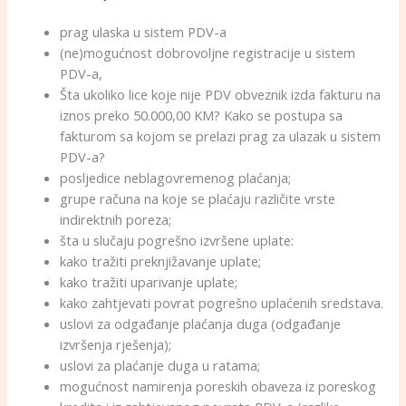
prag ulaska u sistem PDV-a
(ne)mogućnost dobrovoljne registracije u sistem
PDV-a,
Šta ukoliko lice koje nije PDV obveznik izda fakturu na
iznos preko 50.000,00 KM? Kako se postupa sa
fakturom sa kojom se prelazi prag za ulazak u sistem
PDV-a?
posljedice neblagovremenog plaćanja;
grupe računa na koje se plaćaju različite vrste
indirektnih poreza;
šta u slučaju pogrešno izvršene uplate:
kako tražiti preknjižavanje uplate;
kako tražiti uparivanje uplate;
kako zahtjevati povrat pogrešno uplaćenih sredstava.
uslovi za odgađanje plaćanja duga (odgađanje
izvršenja rješenja);
uslovi za plaćanje duga u ratama;
mogućnost namirenja poreskih obaveza iz poreskog