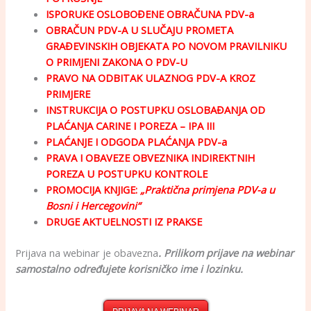
ISPORUKE OSLOBOĐENE OBRAČUNA PDV-a
OBRAČUN PDV-A U SLUČAJU PROMETA
GRAĐEVINSKIH OBJEKATA PO NOVOM PRAVILNIKU
O PRIMJENI ZAKONA O PDV-U
PRAVO NA ODBITAK ULAZNOG PDV-A KROZ
PRIMJERE
INSTRUKCIJA O
POSTUPKU
OSLOBA
Đ
ANJA
OD
PLA
Ć
ANJA
CARINE
I POREZA – IPA III
PLAĆANJE I ODGODA PLAĆANJA PDV-a
PRAVA I OBAVEZE OBVEZNIKA INDIREKTNIH
POREZA U POSTUPKU KONTROLE
PROMOCIJA KNJIGE:
„Praktična primjena PDV-a u
Bosni i Hercegovini“
DRUGE AKTUELNOSTI IZ PRAKSE
Prijava na webinar je obavezna
. Prilikom prijave na webinar
samostalno određujete korisničko ime i lozinku.