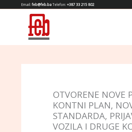
Skip
Email:
feb@feb.ba
Telefon:
+387 33 215 802
to
content
OTVORENE NOVE PR
KONTNI PLAN, NOV
STANDARDA, PRIJA
VOZILA I DRUGE K