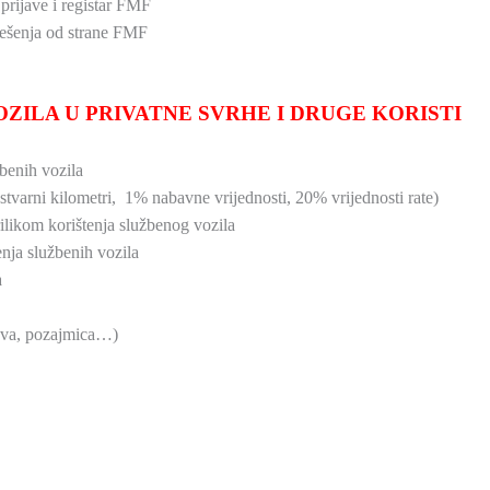
rijave i registar FMF
ješenja od strane FMF
ZILA U PRIVATNE SVRHE I DRUGE KORISTI
benih vozila
 (stvarni kilometri, 1% nabavne vrijednosti, 20% vrijednosti rate)
likom korištenja službenog vozila
nja službenih vozila
a
nova, pozajmica…)