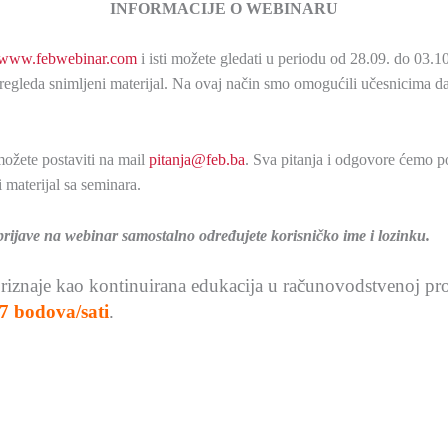
INFORMACIJE O WEBINARU
www.febwebinar.com
i isti možete gledati u periodu od 28.09. do 03.
egleda snimljeni materijal. Na ovaj način smo omogućili učesnicima d
možete postaviti na mail
pitanja@feb.ba
. Sva pitanja i odgovore ćemo p
 materijal sa seminara.
prijave na webinar samostalno određujete korisničko ime i lozinku.
riznaje kao kontinuirana edukacija u računovodstvenoj profe
7 bodova/sati
.