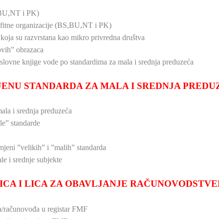
,BU,NT i PK)
ofitne organizacije (BS,BU,NT i PK)
ca koja su razvrstana kao mikro privredna društva
novih” obrazaca
oslovne knjige vode po standardima za mala i srednja preduzeća
JENU STANDARDA ZA MALA I SREDNJA PREDU
ala i srednja preduzeća
le” standarde
mjeni ”velikih” i ”malih” standarda
le i srednje subjekte
LICA I LICA ZA OBAVLJANJE RAČUNOVODSTVE
ca/računovođa u registar FMF