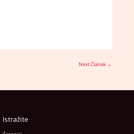
Next Članak
→
Istražite