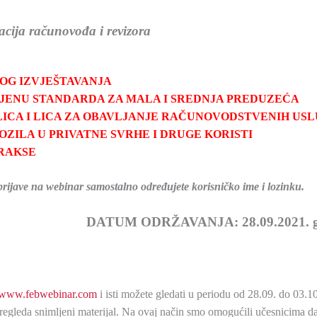
cija računovođa i revizora
KOG IZVJEŠTAVANJA
MJENU STANDARDA ZA MALA I SREDNJA PREDUZEĆA
 LICA I LICA ZA OBAVLJANJE RAČUNOVODSTVENIH US
OZILA U PRIVATNE SVRHE I DRUGE KORISTI
PRAKSE
rijave na webinar samostalno određujete korisničko ime i lozinku.
DATUM ODRŽAVANJA: 28.09.2021. g
www.febwebinar.com
i isti možete gledati u periodu od 28.09. do 03.
egleda snimljeni materijal. Na ovaj način smo omogućili učesnicima d