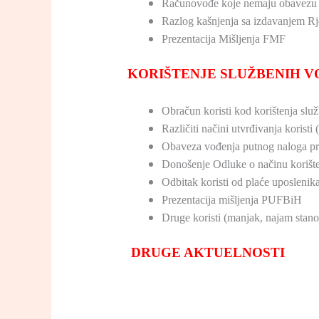
Računovođe koje nemaju obavezu p
Razlog kašnjenja sa izdavanjem R
Prezentacija Mišljenja FMF
KORIŠTENJE SLUŽBENIH VO
Obračun koristi kod korištenja služ
Različiti načini utvrđivanja koristi
Obaveza vođenja putnog naloga pri
Donošenje Odluke o načinu korište
Odbitak koristi od plaće uposlenik
Prezentacija mišljenja PUFBiH
Druge koristi (manjak, najam sta
DRUGE AKTUELNOSTI