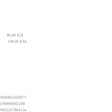
a 80,00 KM
100,00 KM
610000063300077
20290000002288
89002207884134