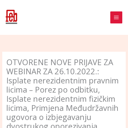
Skip
to
content
OTVORENE NOVE PRIJAVE ZA
WEBINAR ZA 26.10.2022.:
Isplate nerezidentnim pravnim
licima – Porez po odbitku,
Isplate nerezidentnim fizičkim
licima, Primjena Međudržavnih
ugovora o izbjegavanju
dvostrukog oporezivanja,