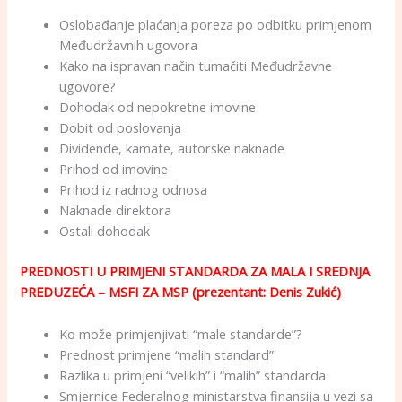
Oslobađanje plaćanja poreza po odbitku primjenom
Međudržavnih ugovora
Kako na ispravan način tumačiti Međudržavne
ugovore?
Dohodak od nepokretne imovine
Dobit od poslovanja
Dividende, kamate, autorske naknade
Prihod od imovine
Prihod iz radnog odnosa
Naknade direktora
Ostali dohodak
PREDNOSTI U PRIMJENI STANDARDA ZA MALA I SREDNJA
PREDUZEĆA – MSFI ZA MSP (prezentant: Denis Zukić)
Ko može primjenjivati “male standarde”?
Prednost primjene “malih standard”
Razlika u primjeni “velikih” i “malih” standarda
Smjernice Federalnog ministarstva finansija u vezi sa