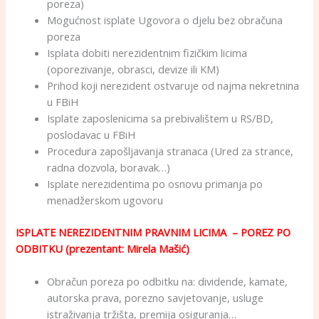
poreza)
Mogućnost isplate Ugovora o djelu bez obračuna
poreza
Isplata dobiti nerezidentnim fizičkim licima
(oporezivanje, obrasci, devize ili KM)
Prihod koji nerezident ostvaruje od najma nekretnina
u FBiH
Isplate zaposlenicima sa prebivalištem u RS/BD,
poslodavac u FBiH
Procedura zapošljavanja stranaca (Ured za strance,
radna dozvola, boravak…)
Isplate nerezidentima po osnovu primanja po
menadžerskom ugovoru
ISPLATE NEREZIDENTNIM PRAVNIM LICIMA – POREZ PO
ODBITKU (prezentant: Mirela Mašić)
Obračun poreza po odbitku na: dividende, kamate,
autorska prava, porezno savjetovanje, usluge
istraživanja tržišta, premija osiguranja…