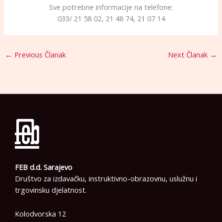
Sve potrebne informacije na telefone:
033/ 21 58 02, 21 48 74, 21 07 14
←
Previous Članak
Next Članak
→
FEB d.d. Sarajevo
Društvo za izdavačku, instruktivno-obrazovnu, uslužnu i
trgovinsku djelatnost.
Kolodvorska 12