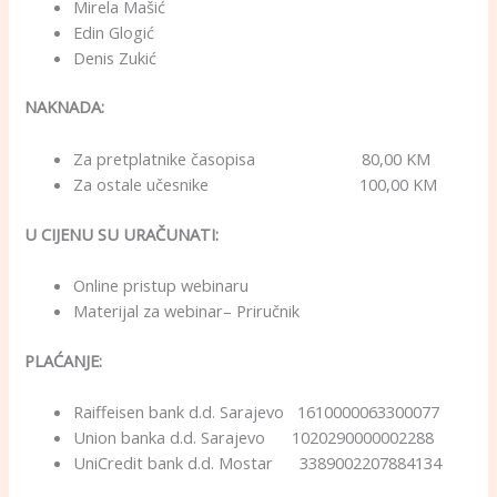
Mirela Mašić
Edin Glogić
Denis Zukić
NAKNADA:
Za pretplatnike časopisa 80,00 KM
Za ostale učesnike 100,00 KM
U CIJENU SU URAČUNATI:
Online pristup webinaru
Materijal za webinar– Priručnik
PLAĆANJE:
Raiffeisen bank d.d. Sarajevo 1610000063300077
Union banka d.d. Sarajevo 1020290000002288
UniCredit bank d.d. Mostar 3389002207884134