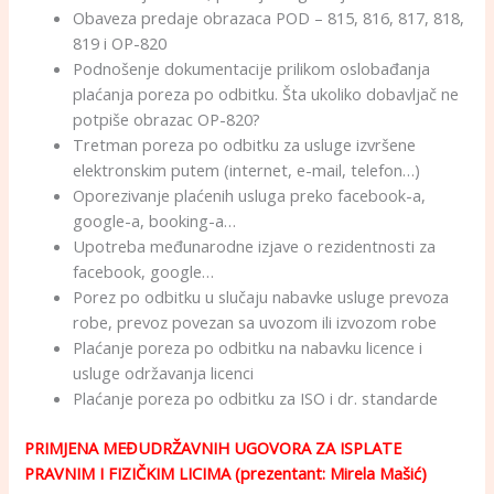
Obaveza predaje obrazaca POD – 815, 816, 817, 818,
819 i OP-820
Podnošenje dokumentacije prilikom oslobađanja
plaćanja poreza po odbitku. Šta ukoliko dobavljač ne
potpiše obrazac OP-820?
Tretman poreza po odbitku za usluge izvršene
elektronskim putem (internet, e-mail, telefon…)
Oporezivanje plaćenih usluga preko facebook-a,
google-a, booking-a…
Upotreba međunarodne izjave o rezidentnosti za
facebook, google…
Porez po odbitku u slučaju nabavke usluge prevoza
robe, prevoz povezan sa uvozom ili izvozom robe
Plaćanje poreza po odbitku na nabavku licence i
usluge održavanja licenci
Plaćanje poreza po odbitku za ISO i dr. standarde
PRIMJENA MEĐUDRŽAVNIH UGOVORA ZA ISPLATE
PRAVNIM I FIZIČKIM LICIMA (prezentant: Mirela Mašić)