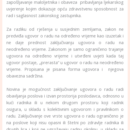
zapošljavanje maloljetnika i obaveza pribavljanja ljekarskog
uvjerenje kojim dokazuje opću zdravstvenu sposobnost za
rad i saglasnost zakonskog zastupnika.
Za razliku od rješenja u susjednim zemljama, zakon ne
predviđa ugovor o radu na određeno vrijeme kao izuzetak i
ne daje prednost zaključivanju ugovora o radu na
neodređeno vrijeme. Zakonom je samo ograničeno trajanje
ugovora na određeno vrijeme i utvrđeni uvjeti kada taj
ugovor postaje, „prerasta“ u ugovor o radu na neodređeno
vrijeme. Propisana je pisana forma ugovora i njegova
obavezna sadržina.
Novina je mogućnost zaključivanje ugovora o radu radi
obavljanja poslova i izvan prostorija poslodavca, odnosno u
kući radnika ili u nekom drugom prostoru koji radnik
osigura, u skladu s kolektivnim ugovorom i pravilnikom o
radu. Zaključivanje ove vrste ugovora o radu ograničeno je
na poslove koji nisu opasni ili štetni po zdravlje radnika ili
drugih lica i koji ne ugrožavaju radnu okolinu, u skladu sa