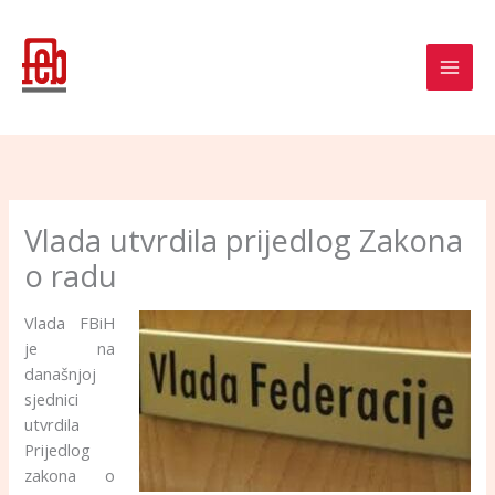
Skip
to
content
Vlada utvrdila prijedlog Zakona
o radu
Vlada FBiH
je na
današnjoj
sjednici
utvrdila
Prijedlog
zakona o