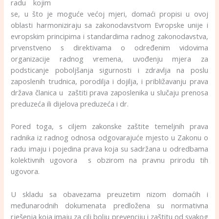
radu kojim
se, u što je moguće većoj mjeri, domaći propisi u ovoj
oblasti harmoniziraju sa zakonodavstvom Evropske unije i
evropskim principima i standardima radnog zakonodavstva,
prvenstveno s direktivama o određenim vidovima
organizacije radnog vremena, uvođenju mjera za
podsticanje poboljšanja sigurnosti i zdravlja na poslu
zaposlenih trudnica, porodilja i dojilja, i približavanju prava
država članica u zaštiti prava zaposlenika u slučaju prenosa
preduzeća ili dijelova preduzeća i dr.
Pored toga, s ciljem zakonske zaštite temeljnih prava
radnika iz radnog odnosa odgovarajuće mjesto u Zakonu o
radu imaju i pojedina prava koja su sadržana u odredbama
kolektivnih ugovora s obzirom na pravnu prirodu tih
ugovora.
U skladu sa obavezama preuzetim nizom domaćih i
međunarodnih dokumenata predložena su normativna
rješenja koja imaju za cilj bolju prevenciju i zaštitu od svakog