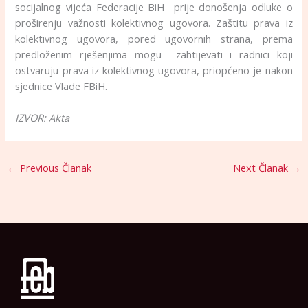
socijalnog vijeća Federacije BiH prije donošenja odluke o
proširenju važnosti kolektivnog ugovora. Zaštitu prava iz
kolektivnog ugovora, pored ugovornih strana, prema
predloženim rješenjima mogu zahtijevati i radnici koji
ostvaruju prava iz kolektivnog ugovora, priopćeno je nakon
sjednice Vlade FBiH.
IZVOR: Akta
←
Previous Članak
Next Članak
→