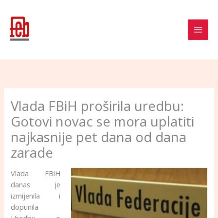
Skip
to
content
Vlada FBiH proširila uredbu:
Gotovi novac se mora uplatiti
najkasnije pet dana od dana
zarade
Vlada FBiH
danas je
izmijenila i
dopunila