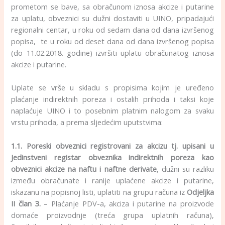
prometom se bave, sa obračunom iznosa akcize i putarine
za uplatu, obveznici su dužni dostaviti u UINO, pripadajući
regionalni centar, u roku od sedam dana od dana izvršenog
popisa, te u roku od deset dana od dana izvršenog popisa
(do 11.02.2018. godine) izvršiti uplatu obračunatog iznosa
akcize i putarine.
Uplate se vrše u skladu s propisima kojim je uređeno
plaćanje indirektnih poreza i ostalih prihoda i taksi koje
naplaćuje UINO i to posebnim platnim nalogom za svaku
vrstu prihoda, a prema sljedećim uputstvima:
1.1. Poreski obveznici registrovani za akcizu
tj. upisani u
Jedinstveni registar obveznika indirektnih poreza kao
obveznici akcize na naftu i naftne derivate
, dužni su razliku
između obračunate i ranije uplaćene akcize i putarine,
iskazanu na popisnoj listi, uplatiti na grupu računa iz
Odjeljka
II član 3.
– Plaćanje PDV-a, akciza i putarine na proizvode
domaće proizvodnje (treća grupa uplatnih računa),