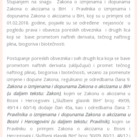
Stupanjem na snagu Zakona o izmjenama i dopunama
Zakona o akcizama u BiH i Pravilnika o izmjenama i
dopunama Zakona o akcizama u BiH, koji su u primjeni od
01.02.2018. godine, pojavile su se određene nejasnoće u
pogledu prava i obaveza poreskih obveznika i drugih lica
koji se bave prometom naftnih derivata, tečnog naftnog
plina, biogoriva i biotečnosti.
Postupanje poreskih obveznika i svih drugih lica koja se bave
prometom naftnih derivata (uključujući i promet tečnog
naftnog plina), biogoriva i biotečnosti, vezano za pomenute
izmjene i dopune Zakona, regulisano je odredbama člana 9.
Zakona o izmjenama i dopunama Zakona o akcizama u BiH
(u daljem tekstu: Zakon)
, kojim se Zakonu o akcizama u
Bosni i Hercegovini („Službeni glasnik BiH“ broj: 49/09,
49/14 i 60/14) dodaje član 45a, kao i odredbama člana 7.
Pravilnika o izmjenama i dopunama Zakona o akcizama u
Bosni i Hercegovini (u daljem tekstu: Pravilnik)
, kojim se
Pravilniku o primjeni Zakona o akcizama u Bosni i
Hercegovini („Službeni glasnik BiH“ broj: 50/09, 80/11, 48/12 i