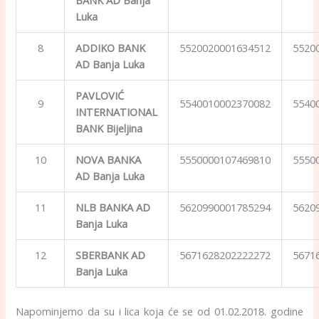
BANK AD Banja
Luka
8
ADDIKO BANK
5520020001634512
5520
AD Banja Luka
PAVLOVIĆ
9
5540010002370082
5540
INTERNATIONAL
BANK Bijeljina
10
NOVA BANKA
5550000107469810
5550
AD Banja Luka
11
NLB BANKA AD
5620990001785294
5620
Banja Luka
12
SBERBANK AD
5671628202222272
5671
Banja Luka
Napominjemo da su i lica koja će se od 01.02.2018. godine