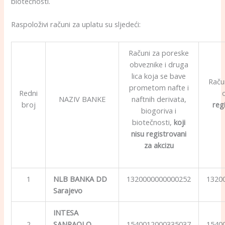
biotečnosti.
Raspoloživi računi za uplatu su sljedeći:
Računi za poreske
obveznike i druga
lica koja se bave
Raču
prometom nafte i
Redni
NAZIV BANKE
naftnih derivata,
broj
reg
biogoriva i
biotečnosti,
koji
nisu registrovani
za akcizu
1
NLB BANKA DD
1320000000000252
1320
Sarajevo
INTESA
2
SANPAOLO
1540012000335037
1540