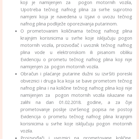
koji je namijenjen za pogon motornih vozila,
Upotreba tečnog nafnog plina za svrhe suprotno
namjeni koja je navedena u Izjavi o uvozu tečnog
nafnog plina podliježe oporezivanja putarinom.
O prometovanim količinama tečnog nafnog plina
krajnjim korisnicima u svrhe koje isključuju pogon
motornih vozila, proizvođač i uvoznik tečnog nafnog
plina vode u elektronskom ili pisanom obliku
Evidenciju o prometu tečnog nafnog plina koji nije
namijenjen za pogon motornih vozila.
Obračun i plaćanje putarine dužni su izvršiti poreski
obveznici i druga lica koja se bave prometom tečnog
nafnog plina i na količine tečnog nafnog plina koji nije
namijenjen za pogon motornih vozila iskazane na
zalihi na dan 01.02.2018. godine, a za čije
prometovanje poslije izvršenog popisa ne postoji
Evidencija o prometu tečnog nafnog plina krajnjim
korisnicima u svrhe koje isključuju pogon motornih
vozila.
Proizvođači i uvoznici na prometovane količine