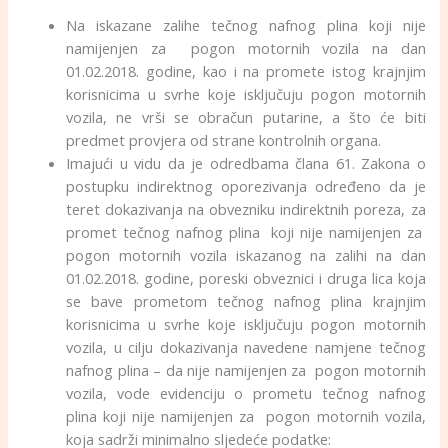
Na iskazane zalihe tečnog nafnog plina koji nije
namijenjen za pogon motornih vozila na dan
01.02.2018. godine, kao i na promete istog krajnjim
korisnicima u svrhe koje isključuju pogon motornih
vozila, ne vrši se obračun putarine, a što će biti
predmet provjera od strane kontrolnih organa.
Imajući u vidu da je odredbama člana 61. Zakona o
postupku indirektnog oporezivanja određeno da je
teret dokazivanja na obvezniku indirektnih poreza, za
promet tečnog nafnog plina koji nije namijenjen za
pogon motornih vozila iskazanog na zalihi na dan
01.02.2018. godine, poreski obveznici i druga lica koja
se bave prometom tečnog nafnog plina krajnjim
korisnicima u svrhe koje isključuju pogon motornih
vozila, u cilju dokazivanja navedene namjene tečnog
nafnog plina – da nije namijenjen za pogon motornih
vozila, vode evidenciju o prometu tečnog nafnog
plina koji nije namijenjen za pogon motornih vozila,
koja sadrži minimalno sljedeće podatke: