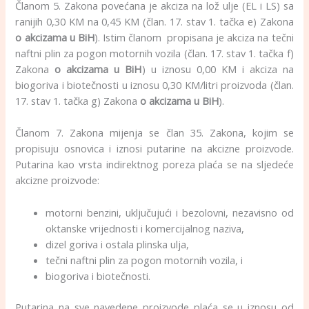
Članom 5. Zakona povećana je akciza na lož ulje (EL i LS) sa
ranijih 0,30 KM na 0,45 KM (član. 17. stav 1. tačka e) Zakona
o akcizama u BiH
). Istim članom propisana je akciza na tečni
naftni plin za pogon motornih vozila (član. 17. stav 1. tačka f)
Zakona
o akcizama u BiH
) u iznosu 0,00 KM i akciza na
biogoriva i biotečnosti u iznosu 0,30 KM/litri proizvoda (član.
17. stav 1. tačka g) Zakona
o akcizama u BiH
).
Članom 7. Zakona mijenja se član 35. Zakona, kojim se
propisuju osnovica i iznosi putarine na akcizne proizvode.
Putarina kao vrsta indirektnog poreza plaća se na sljedeće
akcizne proizvode:
motorni benzini, uključujući i bezolovni, nezavisno od
oktanske vrijednosti i komercijalnog naziva,
dizel goriva i ostala plinska ulja,
tečni naftni plin za pogon motornih vozila, i
biogoriva i biotečnosti.
Putarina na sve navedene proizvode plaća se u iznosu od