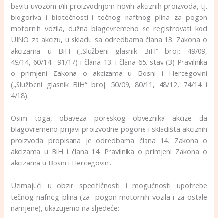
baviti uvozom i/ili proizvodnjom novih akciznih proizvoda, tj.
biogoriva i biotečnosti i tečnog naftnog plina za pogon
motornih vozila, dužna blagovremeno se registrovati kod
UINO za akcizu, u skladu sa odredbama člana 13. Zakona o
akcizama u BiH („Službeni glasnik BiH“ broj: 49/09,
49/14, 60/14 i 91/17) i člana 13. i člana 65. stav (3) Pravilnika
o primjeni Zakona o akcizama u Bosni i Hercegovini
(„Službeni glasnik BiH“ broj: 50/09, 80/11, 48/12, 74/14 i
4/18).
Osim toga, obaveza poreskog obveznika akcize da
blagovremeno prijavi proizvodne pogone i skladišta akciznih
proizvoda propisana je odredbama člana 14. Zakona o
akcizama u BiH i člana 14. Pravilnika o primjeni Zakona o
akcizama u Bosni i Hercegovini.
Uzimajući u obzir specifičnosti i mogućnosti upotrebe
tečnog nafnog plina (za pogon motornih vozila i za ostale
namjene), ukazujemo na sljedeće: