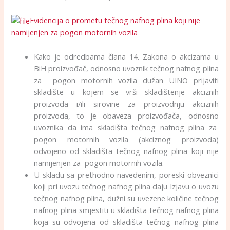
Evidencija o prometu tečnog nafnog plina koji nije
namijenjen za pogon motornih vozila
Kako je odredbama člana 14. Zakona o akcizama u
BiH proizvođač, odnosno uvoznik tečnog nafnog plina
za pogon motornih vozila dužan UINO prijaviti
skladište u kojem se vrši skladištenje akciznih
proizvoda i/ili sirovine za proizvodnju akciznih
proizvoda, to je obaveza proizvođača, odnosno
uvoznika da ima skladišta tečnog nafnog plina za
pogon motornih vozila (akciznog proizvoda)
odvojeno od skladišta tečnog nafnog plina koji nije
namijenjen za pogon motornih vozila.
U skladu sa prethodno navedenim, poreski obveznici
koji pri uvozu tečnog nafnog plina daju Izjavu o uvozu
tečnog nafnog plina, dužni su uvezene količine tečnog
nafnog plina smjestiti u skladišta tečnog nafnog plina
koja su odvojena od skladišta tečnog nafnog plina