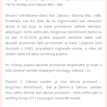
74/14) dodaju novi članovi 66a. i 66b.
Shodno odredbama člana 45a. Zakona i članova 66a. i 66b.
Pravilnika, sva lica (bilo da su registrovana kao obveznici
akcize ili ne) koja se bave prometom naftnih derivata,
uključujući i tečni naftni plin, biogoriva i biotečnosti dužna su
na dan 01.02.2018. godine popisati zatečene zalihe ovih
akciznih proizvoda čijim prometom se bave i popisne liste
dostaviti u UINO, pripadajući regionalni centar, u roku od
sedam dana od dana izvršenog popisa.
Pri vršenju popisa akciznih proizvoda neophodno je imati u
vidu izmjene nastale stupanjem na snagu Zakona, i to:
Članom 2. Zakona uveden je novi akcizni proizvod –
biogoriva i biotečnosti, dok je članom 3. Zakona uveden
novi naftni derivat kao akcizni proizvod – tečni naftni plin iz
tarifnog broja 2711 (za pogon motornih vozila).