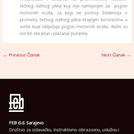
tečnog nafnog plina koji nije namijenjen za pogon
motornih vozila, za koje ne postoji Evidencija o
prometu tečnog nafnog plina krajnjim korisnicima u
svrhe koje isključuju pogon motornih vozila, dužni su
izvršiti obračun i plaćanje putarine.
←
Previous Članak
Next Članak
→
FEB d.d. Sarajevo
Društvo za izdavačku, instruktivno-obrazovnu, uslužnu i