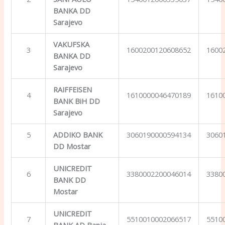
BANKA DD
Sarajevo
VAKUFSKA
3
1600200120608652
1600
BANKA DD
Sarajevo
RAIFFEISEN
4
1610000046470189
1610
BANK BiH DD
Sarajevo
5
ADDIKO BANK
3060190000594134
3060
DD Mostar
UNICREDIT
6
3380002200046014
3380
BANK DD
Mostar
UNICREDIT
7
5510010002066517
5510