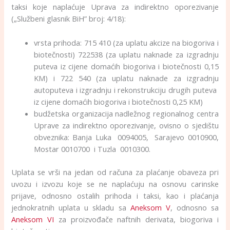
taksi koje naplaćuje Uprava za indirektno oporezivanje
(„Službeni glasnik BiH” broj: 4/18):
vrsta prihoda: 715 410 (za uplatu akcize na biogoriva i
biotečnosti) 722538 (za uplatu naknade za izgradnju
puteva iz cijene domaćih biogoriva i biotečnosti 0,15
KM) i 722 540 (za uplatu naknade za izgradnju
autoputeva i izgradnju i rekonstrukciju drugih puteva
iz cijene domaćih biogoriva i biotečnosti 0,25 KM)
budžetska organizacija nadležnog regionalnog centra
Uprave za indirektno oporezivanje, ovisno o sjedištu
obveznika: Banja Luka 0094005, Sarajevo 0010900,
Mostar 0010700 i Tuzla 0010300.
Uplata se vrši na jedan od računa za plaćanje obaveza pri
uvozu i izvozu koje se ne naplaćuju na osnovu carinske
prijave, odnosno ostalih prihoda i taksi, kao i plaćanja
jednokratnih uplata u skladu sa
Aneksom V
, odnosno sa
Aneksom VI
za proizvođače naftnih derivata, biogoriva i