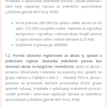
Pravilnika o uplaćivanju indirektnih poreza i ostalih prihoda i
taksi koje naplaćuje Uprava za indirektno oporezivanje
(„Službeni glasnik BiH” broj: 4/18):
vrsta prihoda: 000 000 (za uplatu razlike akcize na lož
ulje) i 722 536 (za uplatu razlike naknade za izgradnju
autoputeva i izgradnju i rekonstrukciju drugih puteva
iz cijene domaće nafte i naftnih derivate 0,25 KM)
budžetska organizacija: 0000000
1.2.
Poreski obveznici registrovani za akcizu tj. upisani u
Jedinstveni registar obveznika indirektnih poreza kao
obveznici akcize na biogoriva i biotečnosti
, dužni su akcizu i
putarinu obračunatu i iskazanu na popisnoj listi, uplatiti na
grupu računa iz Odjeljka II član 3. – Plaćanje PDV-a, akciza i
putarine na proizvode domaće proizvodnje (treća grupa
uplatnih računa), Pravilnika o uplaćivanju indirektnih poreza i
ostalih prihoda i taksi koje naplaćuje Uprava za indirektno
oporezivanje („Službeni glasnik BiH” broj: 4/18):