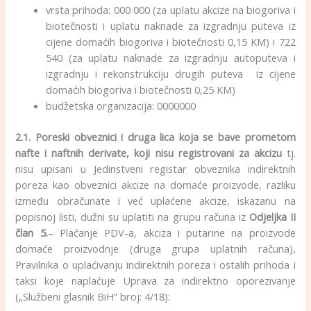
vrsta prihoda: 000 000 (za uplatu akcize na biogoriva i
biotečnosti i uplatu naknade za izgradnju puteva iz
cijene domaćih biogoriva i biotečnosti 0,15 KM) i 722
540 (za uplatu naknade za izgradnju autoputeva i
izgradnju i rekonstrukciju drugih puteva iz cijene
domaćih biogoriva i biotečnosti 0,25 KM)
budžetska organizacija: 0000000
2.1.
Poreski obveznici i druga lica koja se bave prometom
nafte i naftnih derivate, koji nisu registrovani za akcizu
tj.
nisu upisani u Jedinstveni registar obveznika indirektnih
poreza kao obveznici akcize na domaće proizvode, razliku
između obračunate i već uplaćene akcize, iskazanu na
popisnoj listi, dužni su uplatiti na grupu računa iz
Odjeljka II
član 5.
– Plaćanje PDV-a, akciza i putarine na proizvode
domaće proizvodnje (druga grupa uplatnih računa),
Pravilnika o uplaćivanju indirektnih poreza i ostalih prihoda i
taksi koje naplaćuje Uprava za indirektno oporezivanje
(„Službeni glasnik BiH” broj: 4/18):