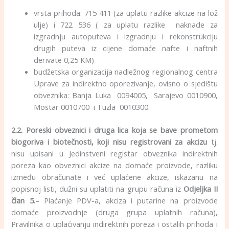
vrsta prihoda: 715 411 (za uplatu razlike akcize na lož
ulje) i 722 536 ( za uplatu razlike naknade za
izgradnju autoputeva i izgradnju i rekonstrukciju
drugih puteva iz cijene domaće nafte i naftnih
derivate 0,25 KM)
budžetska organizacija nadležnog regionalnog centra
Uprave za indirektno oporezivanje, ovisno o sjedištu
obveznika: Banja Luka 0094005, Sarajevo 0010900,
Mostar 0010700 i Tuzla 0010300.
2.2. Poreski obveznici i druga lica koja se bave prometom
biogoriva i biotečnosti, koji nisu registrovani za akcizu
tj.
nisu upisani u Jedinstveni registar obveznika indirektnih
poreza kao obveznici akcize na domaće proizvode, razliku
između obračunate i već uplaćene akcize, iskazanu na
popisnoj listi, dužni su uplatiti na grupu računa iz
Odjeljka II
član 5.
– Plaćanje PDV-a, akciza i putarine na proizvode
domaće proizvodnje (druga grupa uplatnih računa),
Pravilnika o uplaćivanju indirektnih poreza i ostalih prihoda i