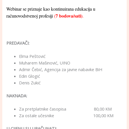
Webinar se priznaje kao kontinuirana edukacija u
7 bodova/sati)
računovodstvenoj profesiji
(
.
PREDAVAČI:
Elma Peštović
Muharem Mašinović, UINO
Admir Čebić, Agencija za javne nabavke BiH
Edin Glogić
Denis Zukić
NAKNADA:
Za pretplatnike časopisa 80,00 KM
Za ostale učesnike 100,00 KM
U CIJENU SU URAČUNATI: