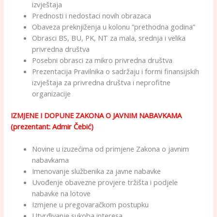
izvještaja
Prednosti i nedostaci novih obrazaca
Obaveza preknjiženja u kolonu ”prethodna godina”
Obrasci BS, BU, PK, NT za mala, srednja i velika
privredna društva
Posebni obrasci za mikro privredna društva
Prezentacija Pravilnika o sadržaju i formi finansijskih
izvještaja za privredna društva i neprofitne
organizacije
IZMJENE I DOPUNE ZAKONA O JAVNIM NABAVKAMA
(prezentant: Admir Čebić)
Novine u izuzećima od primjene Zakona o javnim
nabavkama
Imenovanje službenika za javne nabavke
Uvođenje obavezne provjere tržišta i podjele
nabavke na lotove
Izmjene u pregovaračkom postupku
Utvrđivanje sukoba interesa