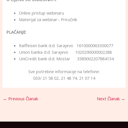
Online pristup webinaru
Materijal za webinar– Priručnik
PLAĆANJE:
Raiffeisen bank d.d. Sarajevo 1610000063300077
Union banka d.d. Sarajevo 1020290000002288
UniCredit bank d.d. Mostar 3389002207884134
Sve potrebne informacije na telefone:
033/ 21 58 02, 21 48 74, 21 07 14
←
Previous Članak
Next Članak
→