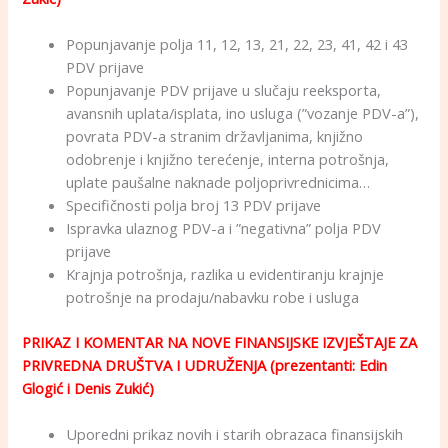
Popunjavanje polja 11, 12, 13, 21, 22, 23, 41, 42 i 43
PDV prijave
Popunjavanje PDV prijave u slučaju reeksporta,
avansnih uplata/isplata, ino usluga (”vozanje PDV-a”),
povrata PDV-a stranim državljanima, knjižno
odobrenje i knjižno terećenje, interna potrošnja,
uplate paušalne naknade poljoprivrednicima…
Specifičnosti polja broj 13 PDV prijave
Ispravka ulaznog PDV-a i ”negativna” polja PDV
prijave
Krajnja potrošnja, razlika u evidentiranju krajnje
potrošnje na prodaju/nabavku robe i usluga
PRIKAZ I KOMENTAR NA NOVE FINANSIJSKE IZVJEŠTAJE ZA
PRIVREDNA DRUŠTVA I UDRUŽENJA (prezentanti: Edin
Glogić i Denis Zukić)
Uporedni prikaz novih i starih obrazaca finansijskih