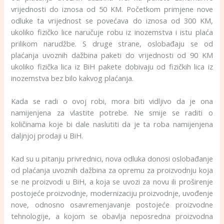
vrijednosti do iznosa od 50 KM. Početkom primjene nove
odluke ta vrijednost se povećava do iznosa od 300 KM,
ukoliko fizičko lice naručuje robu iz inozemstva i istu plaća
prilikom narudžbe. S druge strane, oslobađaju se od
plaćanja uvoznih dažbina paketi do vrijednosti od 90 KM
ukoliko fizička lica iz BiH pakete dobivaju od fizičkih lica iz
inozemstva bez bilo kakvog plaćanja.
Kada se radi o ovoj robi, mora biti vidljivo da je ona
namijenjena za vlastite potrebe. Ne smije se raditi o
količinama koje bi dale naslutiti da je ta roba namijenjena
daljnjoj prodaji u BiH.
Kad su u pitanju privrednici, nova odluka donosi oslobađanje
od plaćanja uvoznih dažbina za opremu za proizvodnju koja
se ne proizvodi u BiH, a koja se uvozi za novu ili proširenje
postojeće proizvodnje, modernizaciju proizvodnje, uvođenje
nove, odnosno osavremenjavanje postojeće proizvodne
tehnologije, a kojom se obavlja neposredna proizvodna