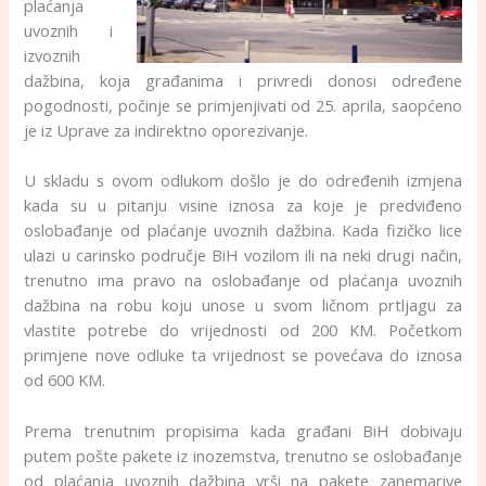
plaćanja
uvoznih i
izvoznih
dažbina, koja građanima i privredi donosi određene
pogodnosti, počinje se primjenjivati od 25. aprila, saopćeno
je iz Uprave za indirektno oporezivanje.
U skladu s ovom odlukom došlo je do određenih izmjena
kada su u pitanju visine iznosa za koje je predviđeno
oslobađanje od plaćanje uvoznih dažbina. Kada fizičko lice
ulazi u carinsko područje BiH vozilom ili na neki drugi način,
trenutno ima pravo na oslobađanje od plaćanja uvoznih
dažbina na robu koju unose u svom ličnom prtljagu za
vlastite potrebe do vrijednosti od 200 KM. Početkom
primjene nove odluke ta vrijednost se povećava do iznosa
od 600 KM.
Prema trenutnim propisima kada građani BiH dobivaju
putem pošte pakete iz inozemstva, trenutno se oslobađanje
od plaćanja uvoznih dažbina vrši na pakete zanemarive