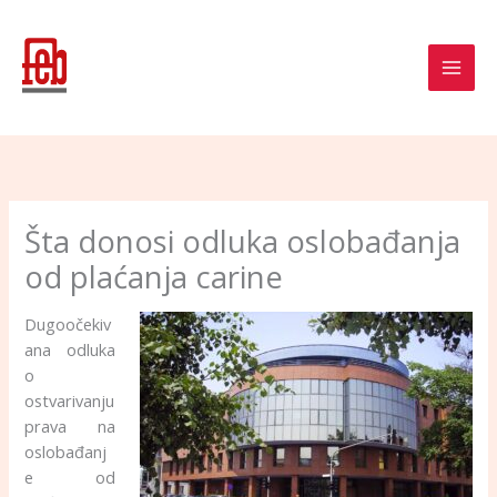
Skip
to
content
Šta donosi odluka oslobađanja
od plaćanja carine
Dugoočekiv
ana odluka
o
ostvarivanju
prava na
oslobađanj
e od