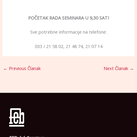
POČETAK RADA SEMINARA U 9,30 SATI
Sve potrebne informacije na telefone:
033 / 21 58 02, 21 48 74, 21 07 14
←
Previous Članak
Next Članak
→