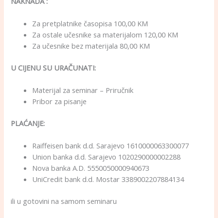
NAKNADA :
Za pretplatnike časopisa 100,00 KM
Za ostale učesnike sa materijalom 120,00 KM
Za učesnike bez materijala 80,00 KM
U CIJENU SU URAČUNATI:
Materijal za seminar – Priručnik
Pribor za pisanje
PLAĆANJE:
Raiffeisen bank d.d. Sarajevo 1610000063300077
Union banka d.d. Sarajevo 1020290000002288
Nova banka A.D. 5550050000940673
UniCredit bank d.d. Mostar 3389002207884134
ili u gotovini na samom seminaru