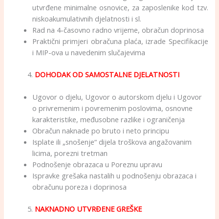
utvrđene minimalne osnovice, za zaposlenike kod tzv.
niskoakumulativnih djelatnosti i sl.
Rad na 4-časovno radno vrijeme, obračun doprinosa
Praktični primjeri obračuna plaća, izrade Specifikacije
i MIP-ova u navedenim slučajevima
4.
DOHODAK OD SAMOSTALNE DJELATNOSTI
Ugovor o djelu, Ugovor o autorskom djelu i Ugovor
o privremenim i povremenim poslovima, osnovne
karakteristike, međusobne razlike i ograničenja
Obračun naknade po bruto i neto principu
Isplate ili „snošenje“ dijela troškova angažovanim
licima, porezni tretman
Podnošenje obrazaca u Poreznu upravu
Ispravke grešaka nastalih u podnošenju obrazaca i
obračunu poreza i doprinosa
5.
NAKNADNO UTVRĐENE GREŠKE