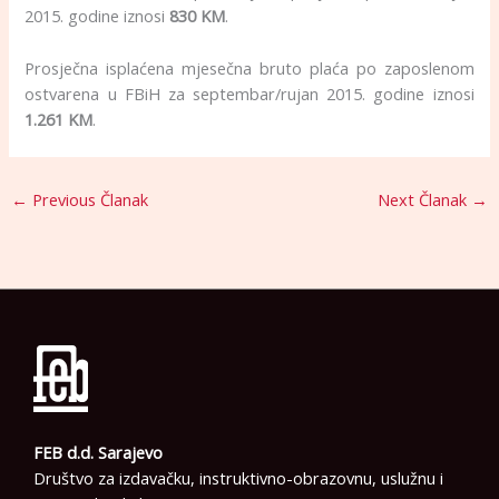
2015. godine iznosi
830 KM
.
Prosječna isplaćena mjesečna bruto plaća po zaposlenom
ostvarena u FBiH za septembar/rujan 2015. godine iznosi
1.261 KM
.
←
Previous Članak
Next Članak
→
FEB d.d. Sarajevo
Društvo za izdavačku, instruktivno-obrazovnu, uslužnu i