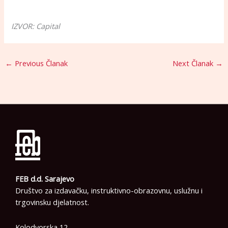
IZVOR: Capital
←
Previous Članak
Next Članak
→
FEB d.d. Sarajevo
Društvo za izdavačku, instruktivno-obrazovnu, uslužnu i
trgovinsku djelatnost.
Kolodvorska 12