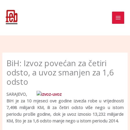
Skip
to
content
BiH: Izvoz povećan za četiri
odsto, a uvoz smanjen za 1,6
odsto
SARAJEVO,
BiH je za 10 mjeseci ove godine izvezla robe u vrijednosti
7,498 milijardi KM, ili za četiri odsto više nego u istom
periodu prošle godine, dok je uvoz iznosio 13,232 milijarde
KM, što je za 1,6 odsto manje nego u istom periodu 2014.