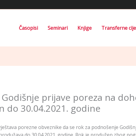
Časopisi
Seminari
Knjige
Transferne cij
 Godišnje prijave poreza na do
 do 30.04.2021. godine
ještava porezne obveznike da se rok za podnošenje Godišn
rodužava do 30.04.2021. godine. Rok je produžen zbog pog