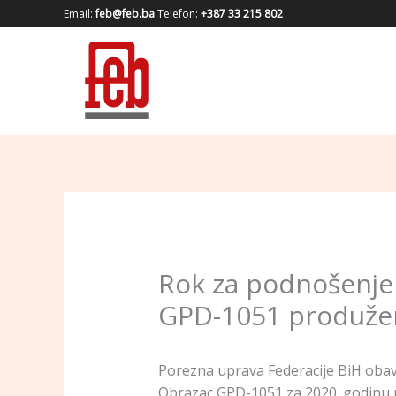
Skip
Email:
feb@feb.ba
Telefon:
+387 33 215 802
to
content
Rok za podnošenje
GPD-1051 produžen
Porezna uprava Federacije BiH obav
Obrazac GPD-1051 za 2020. godinu p