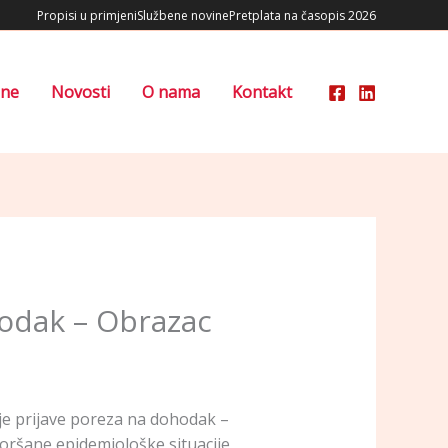
Propisi u primjeni
Službene novine
Pretplata na časopis 2026
ene
Novosti
O nama
Kontakt
hodak – Obrazac
je prijave poreza na dohodak –
oršane epidemiološke situacije