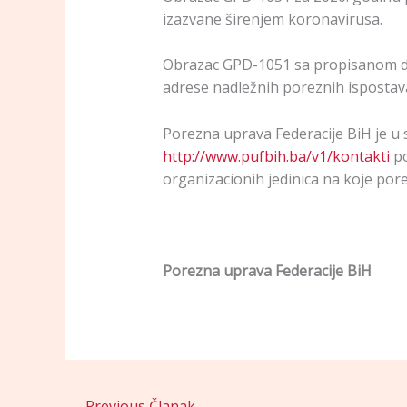
izazvane širenjem koronavirusa.
Obrazac GPD-1051 sa propisanom do
adrese nadležnih poreznih ispostava
Porezna uprava Federacije BiH je u 
http://www.pufbih.ba/v1/kontakti
po
organizacionih jedinica na koje por
Porezna uprava Federacije BiH
←
Previous Članak