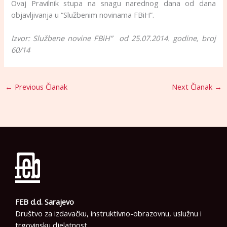
Ovaj Pravilnik stupa na snagu narednog dana od dana
objavljivanja u “Službenim novinama FBiH”.
Izvor: Službene novine FBiH” od 25.07.2014. godine, broj
60/14
←
Previous Članak
Next Članak
→
FEB d.d. Sarajevo
Društvo za izdavačku, instruktivno-obrazovnu, uslužnu i
trgovinsku djelatnost.