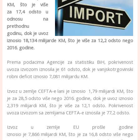
KM, što je više
za 17,4 odsto u
odnosu na
prethodnu
godinu, dok je uvoz
iznosio 18,134 milijarde KM, što je više za 12,2 odsto nego
2016. godine.
Prema podacima Agencije za statistiku BiH, pokrivenost
uvoza izvozom iznosila je 61 odsto, dok je vanjskotrgovinski
robni deficit iznosio 7,081 milijardu KM.
Izvoz u zemlje CEFTA-e lani je iznosio 1,79 milijardi KM, što
je za 28,5 odsto više nego 2016. godine, dok je uvoz iznosio
2,319 milijardi KM, što je više za 12,1 odsto. Pokrivenost
uvoza izvozom sa zemljama CEFTA-e iznosila je 77,2 odsto.
Izvoz u zemlje EU prošle godine
iznosio je 7,866 milijardi KM, što je za 16,8 odsto više nego