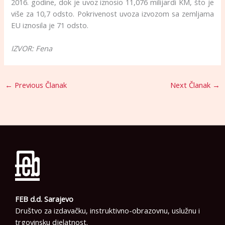
2016. godine, dok je uvoz iznosio 11,076 milijardi KM, što je
više za 10,7 odsto. Pokrivenost uvoza izvozom sa zemljama
EU iznosila je 71 odsto.
IZVOR: Fena
←
Previous Članak
Next Članak
→
FEB d.d. Sarajevo
Društvo za izdavačku, instruktivno-obrazovnu, uslužnu i
trgovinsku djelatnost.