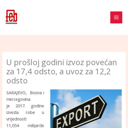
Skip
to
content
U prošloj godini izvoz povećan
za 17,4 odsto, a uvoz za 12,2
odsto
SARAJEVO, Bosna i
Hercegovina
je 2017. godine
izvezla robe u
vrijednosti
11,054 milijarde