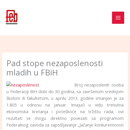
Skip
to
content
Pad stope nezaposlenosti
mladih u FBiH
Broj nezaposlenih osoba
u Federaciji BiH dobi do 30 godina, sa završenom srednjom
školom ili fakultetom, u aprilu 2013. godine smanjen je za
1.805 u odnosu na januar. Imajući u vidu trenutna
ekonomska kretanja i poteškoće na tržištu rada, ovi
rezultati se mogu direktno povezati sa programom
Federalnog zavoda za zapošljavanje „Jačanje konkurentnosti