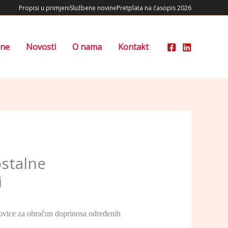
Propisi u primjeni
Službene novine
Pretplata na časopis 2026
ene
Novosti
O nama
Kontakt
ostalne
i
ovice za obračun doprinosa određenih