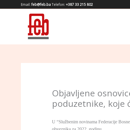
Skip
Email:
feb@feb.ba
Telefon:
+387 33 215 802
to
content
Objavljene osnovic
poduzetnike, koje ć
U “Službenim novinama Federacije Bosne i
obveznika za 2022. godinu.