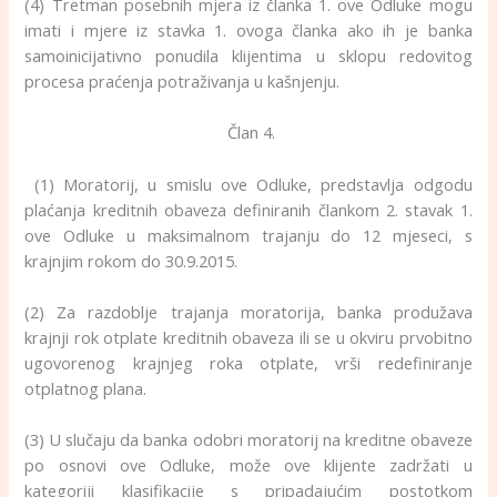
(4) Tretman posebnih mjera iz članka 1. ove Odluke mogu
imati i mjere iz stavka 1. ovoga članka ako ih je banka
samoinicijativno ponudila klijentima u sklopu redovitog
procesa praćenja potraživanja u kašnjenju.
Član 4.
(1) Moratorij, u smislu ove Odluke, predstavlja odgodu
plaćanja kreditnih obaveza definiranih člankom 2. stavak 1.
ove Odluke u maksimalnom trajanju do 12 mjeseci, s
krajnjim rokom do 30.9.2015.
(2) Za razdoblje trajanja moratorija, banka produžava
krajnji rok otplate kreditnih obaveza ili se u okviru prvobitno
ugovorenog krajnjeg roka otplate, vrši redefiniranje
otplatnog plana.
(3) U slučaju da banka odobri moratorij na kreditne obaveze
po osnovi ove Odluke, može ove klijente zadržati u
kategoriji klasifikacije s pripadajućim postotkom