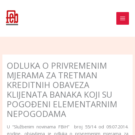
Skip
to
content
ODLUKA O PRIVREMENIM
MJERAMA ZA TRETMAN
KREDITNIH OBAVEZA
KLIJENATA BANAKA KOJI SU
POGOĐENI ELEMENTARNIM
NEPOGODAMA
U “Službenim novinama FBiH” broj 55/14 od 09.07.2014.
godine, objavljena je odluka o privremenim mjerama za