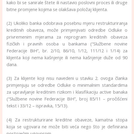
kako bi se sanirale štete ili nastavio poslovni proces ili druge
bitne promjene kojima se olakšava položaj klijenta.
(2) Ukoliko banka odobrava posebnu mjeru restrukturiranja
kreditnih obaveza, može primjenjivati odredbe Odluke o
privremenim mjerama za reprogram kreditnih obaveza
fizičkih i pravnih osoba u bankama (“Službene novine
Federacije BiH”, br. 2/10, 86/10, 1/12, 111/12 i 1/14) za
klijenta koji nema kašnjenje ili nema kašnjenje duže od 90
dana.
(3) Za klijente koji nisu navedeni u stavku 2. ovoga članka
primjenjuju se odredbe Odluke o minimalnim standardima
za upravljanje kreditnim rizikom i klasifikaciju active banaka
(“Službene novine Federacije BiH”, broj 85/11 – pročišćeni
tekst i 33/12 – ispravka, 15/13).
(4) Za restrukturirane kreditne obaveze, kamatna stopa
koja se ugovara ne može biti veća nego što je definirana
postojećim ugovorom.