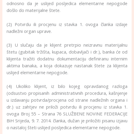
odnosno da je uslijed posljedica elementarne nepogode
došlo do materijalne štete.
(2) Potvrdu ili procjenu iz stavka 1. ovoga članka izdaje
nadležni organ uprave.
(3) U slučaju da je klijent pretrpio neizravnu materijalnu
štetu (gubitak tržišta, kupaca, dobavljači i dr.), banka će od
klijenta tražiti dodatnu dokumentaciju definiranu internim
aktima banaka, a koja dokazuje nastanak štete za klijenta
uslijed elementarne nepogode.
(4) Ukoliko klijent, iz bilo kojeg opravdanog razloga
(odsustvo propisanih administrativnih procedura, kašnjenje
u izdavanju potvrda/procjena od strane nadležnih organa i
dr.) uz zahtjev ne priloži potvrdu ili procjenu iz stavka 1.
ovoga Broj 55 – Strana 76 SLUŽBENE NOVINE FEDERACIJE
BiH Srijeda, 9. 7. 2014. članka, dužan je priložiti pisanu izjavu
o nastaloj šteti uslijed posljedica elementarne nepogode.