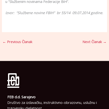
u “Službenim novinama Federacije BiH”.
Izvor: “Službene novine FBiH” br 55/14 09.07.2014 godine.
←
Previous Članak
Next Članak
→
FEB d.d. Sarajevo
Društvo za izdavačku, instruktivno-obrazovnu, uslužnu i
trgovinsku djelatnost.