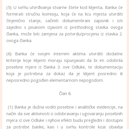
(5) U svrhu utvrđivanja stvarne štete kod klijenta, Banka će
formirati stručnu komisiju, koja će na licu mjesta utvrditi
činjenično stanje, sačiniti dokumentirani zapisnik i isti
zajedno s pisanom izjavom iz prethodnog stavka ovoga
članka, može biti zamjena za potvrdu/procjenu iz stavka 2.
ovoga članka.
(6) Banka će svojim internim aktima utvrditi dodatne
kriterije koje klijenti moraju ispunjavati da bi im odobrila
posebne mjere iz članka 3. ove Odluke, te dokumentaciju
koja je potrebna za dokaz da je klijent posredno ili
neposredno pogođen elementarnom nepogodom.
Član 8.
(1) Banka je dužna voditi posebne i analitičke evidencije, na
način da sve aktivnosti o odobravanju i ugovaranju posebnih
mjera iz ove Odluke i njihovi efekti budu pregledni i dostupni
za potrebe banke, kao i u svrhu kontrole koje obavlja