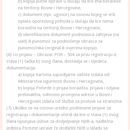
b) kopija putne isprave u slučaju da lice ima boravište
na teritoriji Bosne i Hercegovine,
c) dokument (npr. ugovor) na osnovu kojeg se vrši
isplata oporezivog prihoda u slučaju da lice nema
boravište na teritoriji Bosne i Hercegovine,
d) identifikacioni dokument podnosioca zahtjeva (na
uvid) ili punomoć za podnošenje obrasca za
punomoćnika (original ili ovjerena kopija).
(6) Uz prijavu – Obrazac POR – 504 za prvu registraciju iz
stava (1) tačka b) ovog člana, dostavlja se i sljedeća
dokumentacija:
a) kopija Kartona supsidijarne zaštite izdata od
Ministarstva sigurnosti Bosne i Hercegovine,
b) kopija Potvrde o prijavi boravišta, prijava i odjava
prebivališta, odnosno promjena adrese u Bosni i
Hercegovini izdata od Službe za poslove sa strancima.
(7) Ukoliko se na osnovu uredno podnesene prijave za
registraciju i dokumentacije utvrdi da lice iz stava (1) ovog
člana ispunjava uslove za dodjeljivanje NJIB-a, nadležna
jedinica Porezne uprave će dodijeliti NJIB u skladu sa