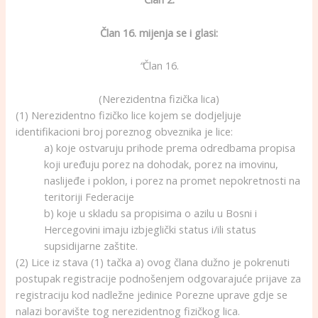
Član 16. mijenja se i glasi:
“
Član 16.
(Nerezidentna fizička lica)
(1) Nerezidentno fizičko lice kojem se dodjeljuje
identifikacioni broj poreznog obveznika je lice:
a) koje ostvaruju prihode prema odredbama propisa
koji uređuju porez na dohodak, porez na imovinu,
naslijeđe i poklon, i porez na promet nepokretnosti na
teritoriji Federacije
b) koje u skladu sa propisima o azilu u Bosni i
Hercegovini imaju izbjeglički status i/ili status
supsidijarne zaštite.
(2) Lice iz stava (1) tačka a) ovog člana dužno je pokrenuti
postupak registracije podnošenjem odgovarajuće prijave za
registraciju kod nadležne jedinice Porezne uprave gdje se
nalazi boravište tog nerezidentnog fizičkog lica.