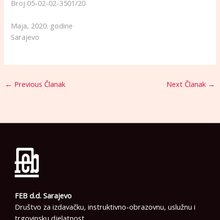
Broj 05-02-02-3501/20
Maja, 2020. godine
Sarajevo
←
Previous Članak
Next Članak
→
FEB d.d. Sarajevo
Društvo za izdavačku, instruktivno-obrazovnu, uslužnu i
trgovinsku djelatnost.