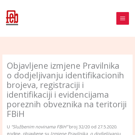
Skip
to
content
Objavljene izmjene Pravilnika
o dodjeljivanju identifikacionih
brojeva, registraciji i
identifikaciji i evidencijama
poreznih obveznika na teritoriji
FBiH
U
“Službenim novinama FBiH”
broj 32/20 od 27.5.2020.
godine, objavljene su
Izmjene Pravilnika o dodjeljivanju