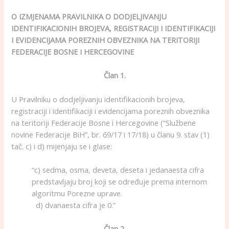
O IZMJENAMA PRAVILNIKA O DODJELJIVANJU
IDENTIFIKACIONIH BROJEVA, REGISTRACIJI I IDENTIFIKACIJI
I EVIDENCIJAMA POREZNIH OBVEZNIKA NA TERITORIJI
FEDERACIJE BOSNE I HERCEGOVINE
Član 1.
U Pravilniku o dodjeljivanju identifikacionih brojeva,
registraciji i identifikaciji i evidencijama poreznih obveznika
na teritoriji Federacije Bosne i Hercegovine (“Službene
novine Federacije BiH”, br. 69/17 i 17/18) u članu 9. stav (1)
tač. c) i d) mijenjaju se i glase:
“c) sedma, osma, deveta, deseta i jedanaesta cifra
predstavljaju broj koji se određuje prema internom
algoritmu Porezne uprave.
d) dvanaesta cifra je 0.”
Član 2.