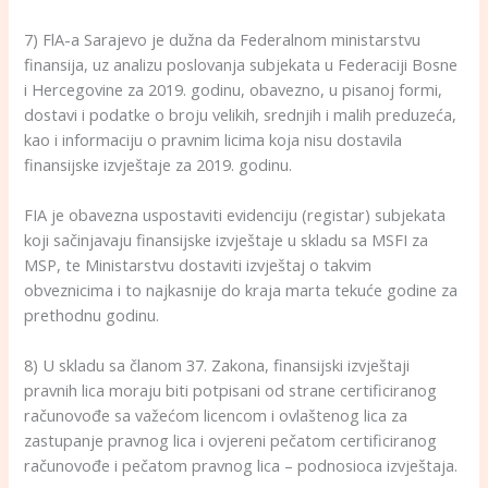
7) FlA-a Sarajevo je dužna da Federalnom ministarstvu
finansija, uz analizu poslovanja subjekata u Federaciji Bosne
i Hercegovine za 2019. godinu, obavezno, u pisanoj formi,
dostavi i podatke o broju velikih, srednjih i malih preduzeća,
kao i informaciju o pravnim licima koja nisu dostavila
finansijske izvještaje za 2019. godinu.
FIA je obavezna uspostaviti evidenciju (registar) subjekata
koji sačinjavaju finansijske izvještaje u skladu sa MSFI za
MSP, te Ministarstvu dostaviti izvještaj o takvim
obveznicima i to najkasnije do kraja marta tekuće godine za
prethodnu godinu.
8) U skladu sa članom 37. Zakona, finansijski izvještaji
pravnih lica moraju biti potpisani od strane certificiranog
računovođe sa važećom licencom i ovlaštenog lica za
zastupanje pravnog lica i ovjereni pečatom certificiranog
računovođe i pečatom pravnog lica – podnosioca izvještaja.