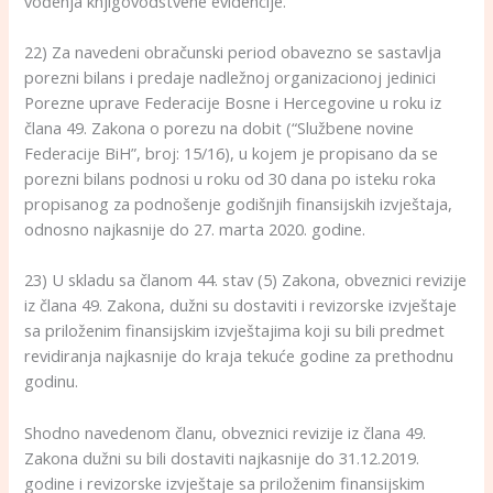
vođenja knjigovodstvene evidencije.
22) Za navedeni obračunski period obavezno se sastavlja
porezni bilans i predaje nadležnoj organizacionoj jedinici
Porezne uprave Federacije Bosne i Hercegovine u roku iz
člana 49. Zakona o porezu na dobit (“Službene novine
Federacije BiH”, broj: 15/16), u kojem je propisano da se
porezni bilans podnosi u roku od 30 dana po isteku roka
propisanog za podnošenje godišnjih finansijskih izvještaja,
odnosno najkasnije do 27. marta 2020. godine.
23) U skladu sa članom 44. stav (5) Zakona, obveznici revizije
iz člana 49. Zakona, dužni su dostaviti i revizorske izvještaje
sa priloženim finansijskim izvještajima koji su bili predmet
revidiranja najkasnije do kraja tekuće godine za prethodnu
godinu.
Shodno navedenom članu, obveznici revizije iz člana 49.
Zakona dužni su bili dostaviti najkasnije do 31.12.2019.
godine i revizorske izvještaje sa priloženim finansijskim