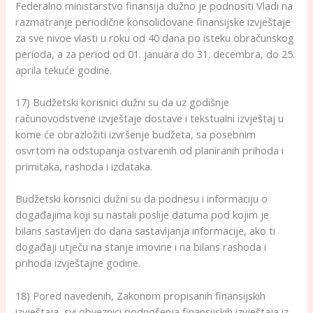
Federalno ministarstvo finansija dužno je podnositi Vladi na
razmatranje periodične konsolidovane finansijske izvještaje
za sve nivoe vlasti u roku od 40 dana po isteku obračunskog
perioda, a za period od 01. januara do 31. decembra, do 25.
aprila tekuće godine.
17) Budžetski korisnici dužni su da uz godišnje
računovodstvene izvještaje dostave i tekstualni izvještaj u
kome će obrazložiti izvršenje budžeta, sa posebnim
osvrtom na odstupanja ostvarenih od planiranih prihoda i
primitaka, rashoda i izdataka.
Budžetski korisnici dužni su da podnesu i informaciju o
događajima koji su nastali poslije datuma pod kojim je
bilans sastavljen do dana sastavljanja informacije, ako ti
događaji utječu na stanje imovine i na bilans rashoda i
prihoda izvještajne godine.
18) Pored navedenih, Zakonom propisanih finansijskih
izvještaja, svi obveznici podnošenja finansijskih izvještaja iz