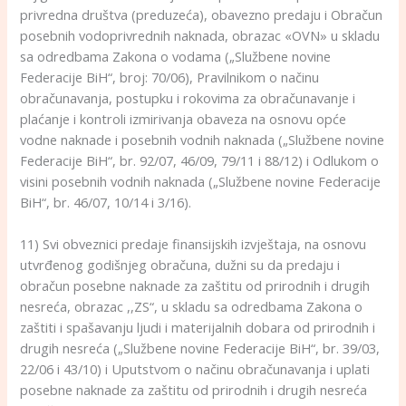
privredna društva (preduzeća), obavezno predaju i Obračun
posebnih vodoprivrednih naknada, obrazac «OVN» u skladu
sa odredbama Zakona o vodama („Službene novine
Federacije BiH“, broj: 70/06), Pravilnikom o načinu
obračunavanja, postupku i rokovima za obračunavanje i
plaćanje i kontroli izmirivanja obaveza na osnovu opće
vodne naknade i posebnih vodnih naknada („Službene novine
Federacije BiH“, br. 92/07, 46/09, 79/11 i 88/12) i Odlukom o
visini posebnih vodnih naknada („Službene novine Federacije
BiH“, br. 46/07, 10/14 i 3/16).
11) Svi obveznici predaje finansijskih izvještaja, na osnovu
utvrđenog godišnjeg obračuna, dužni su da predaju i
obračun posebne naknade za zaštitu od prirodnih i drugih
nesreća, obrazac ,,ZS“, u skladu sa odredbama Zakona o
zaštiti i spašavanju ljudi i materijalnih dobara od prirodnih i
drugih nesreća („Službene novine Federacije BiH“, br. 39/03,
22/06 i 43/10) i Uputstvom o načinu obračunavanja i uplati
posebne naknade za zaštitu od prirodnih i drugih nesreća