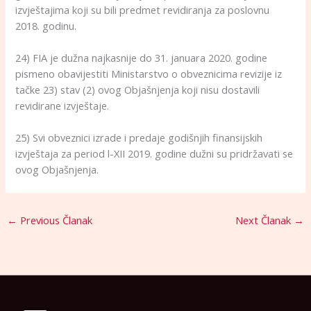
izvještajima koji su bili predmet revidiranja za poslovnu
2018. godinu.
24) FIA je dužna najkasnije do 31. januara 2020. godine
pismeno obavijestiti Ministarstvo o obveznicima revizije iz
tačke 23) stav (2) ovog Objašnjenja koji nisu dostavili
revidirane izvještaje.
25) Svi obveznici izrade i predaje godišnjih finansijskih
izvještaja za period l-XII 2019. godine dužni su pridržavati se
ovog Objašnjenja.
←
Previous Članak
Next Članak
→