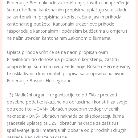
Federacije BiH, naknade za korištenje, zaštitu i unapređenje
šuma utvrđene kantonalnim propisima uplaćuju se u skladu
sa kantonalnim propisima u korist računa javnih prihoda
kantonalnog budžeta. Kantonalni trezor ove prihode
raspoređuje kantonalnim i općinskim budžetima u omjeru i
na način utvrđen kantonalnim Zakonom o šumama.
Uplata prihoda vršit će se na način propisan ovim
Pravilnikom do donošenja propisa o korištenju, zaštiti i
unapređenju šuma na nivou Federacije Bosne i Hercegovine,
te usklađivanja kantonalnih propisa sa propisima na nivou
Federacije Bosne i Hercegovine.
13) Nadležni organi i organizacije će od FlA-e preuzeti
posebne podatke iskazane na obrascima i koristiti za svoje
potrebe i to: «OVN» Obračun posebnih vodoprivrednih
naknada; «ONŠ» Obračun naknada za eksploataciju šuma
(zaostale uplate); te ,,ZS“ obračun naknade za zaštitu i
spašavanje ljudi i materijalnih dobara od prirodnih i drugih
nesreća, kao i druge naknade.