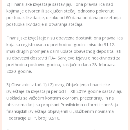
2) Finansijske izvještaje sastavljaju i ona pravna lica nad
kojima je otvoren ili zaključen stečaj, odnosno pokrenut
postupak likvidacije, u roku od 60 dana od dana pokretanja
postupka likvidacije ili otvaranja stečaja.
Finansijske izvještaje nisu obavezna dostaviti ona pravna lica
koja su registrovana u prethodnoj godini i nisu do 31.12.
imali drugih promjena osim uplate obaveznog depozita. Isti
su obavezni dostaviti FlA-i Sarajevo Izjavu o neaktivnosti za
prethodnu poslovnu godinu, zaključno dana 28. februara
2020. godine.
3) Obveznici iz tač. 1) i 2) ovog Objašnjenja finansijske
izvještaje za izvještajni period I—XII 2019. godine sastavljaju
u skladu sa važećim kontnim okvirom, prezentiraju ih na
obrascima koji su propisani Pravilnicima o formi i sadržaju
finansijskih izvještaja objavljenih u „Službenim novinama
Federacije BiH”, broj: 82/10.