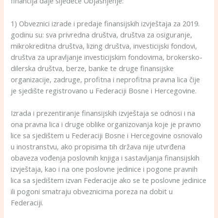
financija daje sljedeće Objašnjenje:
1) Obveznici izrade i predaje finansijskih izvještaja za 2019.
godinu su: sva privredna društva, društva za osiguranje,
mikrokreditna društva, lizing društva, investicijski fondovi,
društva za upravljanje investicijskim fondovima, brokersko-
dilerska društva, berze, banke te druge finansijske
organizacije, zadruge, profitna i neprofitna pravna lica čije
je sjedište registrovano u Federaciji Bosne i Hercegovine.
Izrada i prezentiranje finansijskih izvještaja se odnosi i na
ona pravna lica i druge oblike organizovanja koje je pravno
lice sa sjedištem u Federaciji Bosne i Hercegovine osnovalo
u inostranstvu, ako propisima tih država nije utvrđena
obaveza vođenja poslovnih knjiga i sastavljanja finansijskih
izvještaja, kao i na one poslovne jedinice i pogone pravnih
lica sa sjedištem izvan Federacije ako se te poslovne jedinice
ili pogoni smatraju obveznicima poreza na dobit u
Federaciji.