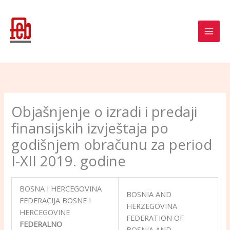
Skip
to
content
Objašnjenje o izradi i predaji
finansijskih izvještaja po
godišnjem obračunu za period
I-XII 2019. godine
BOSNA I HERCEGOVINA
BOSNIA AND
FEDERACIJA BOSNE I
HERZEGOVINA
HERCEGOVINE
FEDERATION OF
FEDERALNO
BOSNIA AND