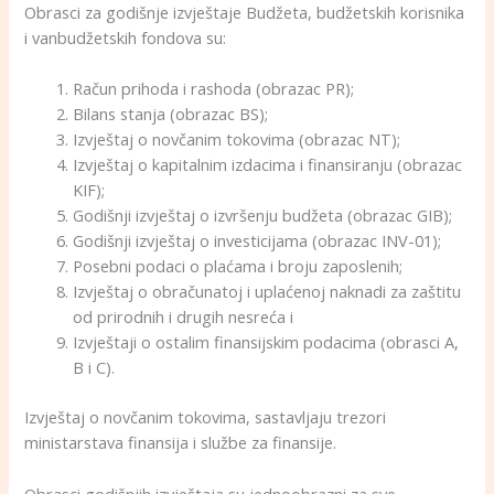
Obrasci za godišnje izvještaje Budžeta, budžetskih korisnika
i vanbudžetskih fondova su:
Račun prihoda i rashoda (obrazac PR);
Bilans stanja (obrazac BS);
Izvještaj o novčanim tokovima (obrazac NT);
Izvještaj o kapitalnim izdacima i finansiranju (obrazac
KIF);
Godišnji izvještaj o izvršenju budžeta (obrazac GIB);
Godišnji izvještaj o investicijama (obrazac INV-01);
Posebni podaci o plaćama i broju zaposlenih;
Izvještaj o obračunatoj i uplaćenoj naknadi za zaštitu
od prirodnih i drugih nesreća i
Izvještaji o ostalim finansijskim podacima (obrasci A,
B i C).
Izvještaj o novčanim tokovima, sastavljaju trezori
ministarstava finansija i službe za finansije.
Obrasci godišnjih izvještaja su jednoobrazni za sve