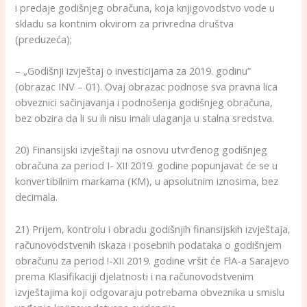
i predaje godišnjeg obračuna, koja knjigovodstvo vode u
skladu sa kontnim okvirom za privredna društva
(preduzeća);
– „Godišnji izvještaj o investicijama za 2019. godinu”
(obrazac INV – 01). Ovaj obrazac podnose sva pravna lica
obveznici sačinjavanja i podnošenja godišnjeg obračuna,
bez obzira da li su ili nisu imali ulaganja u stalna sredstva.
20) Finansijski izvještaji na osnovu utvrđenog godišnjeg
obračuna za period I- XII 2019. godine popunjavat će se u
konvertibilnim markama (KM), u apsolutnim iznosima, bez
decimala.
21) Prijem, kontrolu i obradu godišnjih finansijskih izvještaja,
računovodstvenih iskaza i posebnih podataka o godišnjem
obračunu za period !-XII 2019. godine vršit će FlA-a Sarajevo
prema Klasifikaciji djelatnosti i na računovodstvenim
izvještajima koji odgovaraju potrebama obveznika u smislu