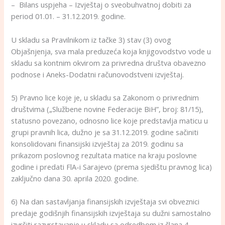
– Bilans uspjeha – Izvještaj o sveobuhvatnoj dobiti za
period 01.01. – 31.12.2019. godine.
U skladu sa Pravilnikom iz tačke 3) stav (3) ovog
Objašnjenja, sva mala preduzeća koja knjigovodstvo vode u
skladu sa kontnim okvirom za privredna društva obavezno
podnose i Aneks-Dodatni računovodstveni izvještaj.
5) Pravno lice koje je, u skladu sa Zakonom o privrednim
društvima („Službene novine Federacije BiH”, broj: 81/15),
statusno povezano, odnosno lice koje predstavlja maticu u
grupi pravnih lica, dužno je sa 31.12.2019. godine sačiniti
konsolidovani finansijski izvještaj za 2019. godinu sa
prikazom poslovnog rezultata matice na kraju poslovne
godine i predati FlA-i Sarajevo (prema sjedištu pravnog lica)
zaključno dana 30. aprila 2020. godine.
6) Na dan sastavljanja finansijskih izvještaja svi obveznici
predaje godišnjih finansijskih izvještaja su dužni samostalno
izvršiti razvrstavanje u skladu sa odredbom iz člana 4.