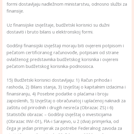
formi dostavljaju nadležnom ministarstvu, odnosno službi za
finansije.
Uz finansijske izvještaje, budžetski korisnici su dužni
dostaviti i bruto bilans u elektronskoj formi.
Godišnji finansijski izvještaji moraju biti ovjereni potpisom i
pečatom certificiranog računovođe, potpisani od strane
ovlaštenog predstavnika budžetskog korisnika i ovjereni
pečatom budžetskog korisnika-podnosioca.
15) Budžetski korisnici dostavljaju: 1) Račun prihoda i
rashoda, 2) Bilans stanja, 3) Izvještaj o kapitalnim izdacima i
finansiranju, 4) Posebne podatke o plaćama i broju
zaposlenih, 5) Izvještaj o obračunatoj i uplaćenoj naknadi za
zaštitu od prirodnih i drugih nesreća (Obrazac ZS) i 6)
Statistički obrazac – Godišnji izvještaj o investicijama
(Obrazac INV-01), FlA-i Sarajevo, u 2 (dva) primjerka, od
čega je jedan primjerak za potrebe Federalnog zavoda za