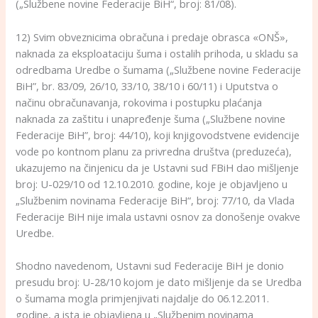
(„Službene novine Federacije BiH“, broj: 81/08).
12) Svim obveznicima obračuna i predaje obrasca «ONŠ»,
naknada za eksploataciju šuma i ostalih prihoda, u skladu sa
odredbama Uredbe o šumama („Službene novine Federacije
BiH”, br. 83/09, 26/10, 33/10, 38/10 i 60/11) i Uputstva o
načinu obračunavanja, rokovima i postupku plaćanja
naknada za zaštitu i unapređenje šuma („Službene novine
Federacije BiH”, broj: 44/10), koji knjigovodstvene evidencije
vode po kontnom planu za privredna društva (preduzeća),
ukazujemo na činjenicu da je Ustavni sud FBiH dao mišljenje
broj: U-029/10 od 12.10.2010. godine, koje je objavljeno u
„Službenim novinama Federacije BiH“, broj: 77/10, da Vlada
Federacije BiH nije imala ustavni osnov za donošenje ovakve
Uredbe.
Shodno navedenom, Ustavni sud Federacije BiH je donio
presudu broj: U-28/10 kojom je dato mišljenje da se Uredba
o šumama mogla primjenjivati najdalje do 06.12.2011.
godine, a ista je objavljena u „Službenim novinama