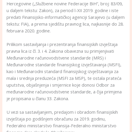
Hercegovine („Službene novine Federacije BiH“, broj: 83/09,
u daljem tekstu: Zakon), za period l-XII 2019. godine i iste
predati Finansijsko-informatičkoj agenciji Sarajevo (u daljem
tekstu: FIA), a prema sjedištu pravnog lica, najkasnije do 28.
februara 2020. godine.
Prilikom sastavljanja i prezentiranja finansijskih izvještaja
pravna lica iz čl. 3. i 4. Zakona obavezna su primjenjivati
Međunarodne računovodstvene standarde (MRS) i
Međunarodne standarde finansijskog izvještavanja (MSFI),
kao i Međunarodni standard finansijskog izvještavanja za
mala i srednja preduzeća (MSFI za MSP), te ostala prateća
uputstva, objašnjenja i smjernice koje donosi Odbor za
međunarodne računovodstvene standarde, a čija primjena
je propisana u članu 33. Zakona.
U vezi sa sastavljanjem, predajom i obradom finansijskih
izvještaja po godišnjem obračunu za 2019. godinu,
Federalno ministarstvo finansija-Federalno ministarstvo