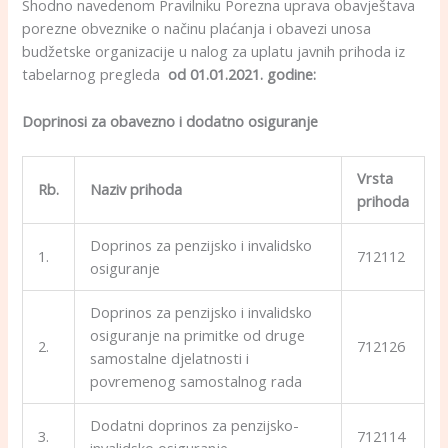
Shodno navedenom Pravilniku Porezna uprava obavještava
porezne obveznike o načinu plaćanja i obavezi unosa
budžetske organizacije u nalog za uplatu javnih prihoda iz
tabelarnog pregleda
od 01.01.2021. godine:
Doprinosi za obavezno i dodatno osiguranje
Vr
sta
Rb.
Naziv prihoda
prihoda
Doprinos za penzijsko i invalidsko
1.
712112
osiguranje
Doprinos za penzijsko i invalidsko
osiguranje na primitke od druge
2.
712126
samostalne djelatnosti i
povremenog samostalnog rada
Dodatni doprinos za penzijsko-
3.
712114