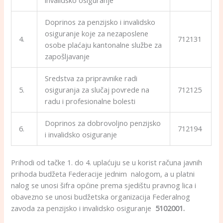
invalidsko osiguranje
Doprinos za penzijsko i invalidsko
osiguranje koje za nezaposlene
4.
712131
osobe plaćaju kantonalne službe za
zapošljavanje
Sredstva za pripravnike radi
5.
osiguranja za slučaj povrede na
712125
radu i profesionalne bolesti
Doprinos za dobrovoljno penzijsko
6.
712194
i invalidsko osiguranje
Prihodi od tačke 1. do 4. uplaćuju se u korist računa javnih
prihoda budžeta Federacije jednim nalogom, a u platni
nalog se unosi šifra općine prema sjedištu pravnog lica i
obavezno se unosi budžetska organizacija Federalnog
zavoda za penzijsko i invalidsko osiguranje
5102001.