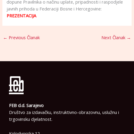
dopune Pravilnika o načinu uplate, pripadnosti i raspodjele
javnih prihoda u Federaciji Bosne i Hercegovine:
PREZENTACIJA
←
Previous Članak
Next Članak
→
FEB d.d. Sarajevo
Društvo za izdavačku, instruktivno-obrazovnu, uslužnu i
trgovinsku djelatnost.
Kolodvorska 12