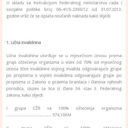
U skladu sa Instrukcijom Federalnog ministarstva rada i
socijalne politike broj 06-41/3-2393/12 od 31.07.2012.
godine vršit će se isplata novčanih naknada kako slijedi:
1. Lična invalidnina
Lična invalidnina utvrđuje se u mjesečnom iznosu prema
grupi oštećenja organizma u visini od 70% od mjesečnog
iznosa lične invalidnine vojnog invalida odgovarajuće grupe
po propisima o vojnim invalidima odgovarajuće grupe po
propisima iz Zakona o pravima branilaca i članova njihovih
porodica, izuzev za lica iz člana 54. stav 3. Federalnog
zakona, kako slijedi:
I grupa CŽR sa 100% oštećenja organizma
……………………………………. 574,10KM
II grupa CŠR sa 100% oštećenja