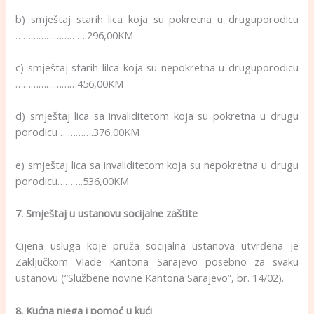
b) smještaj starih lica koja su pokretna u druguporodicu
……………………….296,00KM
c) smještaj starih lilca koja su nepokretna u druguporodicu
……………………456,00KM
d) smještaj lica sa invaliditetom koja su pokretna u drugu
porodicu ………….376,00KM
e) smještaj lica sa invaliditetom koja su nepokretna u drugu
porodicu……….536,00KM
7. Smještaj u ustanovu socijalne zaštite
Cijena usluga koje pruža socijalna ustanova utvrđena je
Zaključkom Vlade Kantona Sarajevo posebno za svaku
ustanovu (“Službene novine Kantona Sarajevo”, br. 14/02).
8. Kućna njega i pomoć u kući