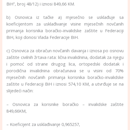
BiH”, broj 48/12) i iznosi 849,66 KM.
b) Osnovica iz tačke a) mjesečno se usklađuje sa
koeficijentom za usklađivanje visine mjesečnih novčanih
primanja korisnika boračko-invalidske zaštite u Federaciji
BiH, koji donosi Vlada Federacije BiH.
c) Osnovica za obračun novčanih davanja i iznosa po osnovu
zaštite civilnih žrtava rata: lična invalidnina, dodatak za njegu
i pomoć od strane drugog lica, ortopedski dodatak i
porodična invalidnina obračunava se u visini od 70%
mjesečnih novčanih primanja korisnika boračko-invalidske
zaštite u Federaciji BiH i iznosi 574,10 KM, a utvrđuje se na
slijedeći način:
– Osnovica za korisnike boračko – invalidske zaštite
849,66KM,
– Koeficijent za usklađivanje 0,965257,