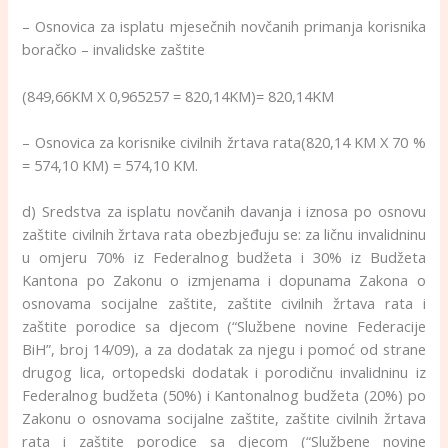
– Osnovica za isplatu mjesečnih novčanih primanja korisnika
boračko – invalidske zaštite
(849,66KM X 0,965257 = 820,14KM)= 820,14KM
– Osnovica za korisnike civilnih žrtava rata(820,14 KM X 70 %
= 574,10 KM) = 574,10 KM.
d) Sredstva za isplatu novčanih davanja i iznosa po osnovu
zaštite civilnih žrtava rata obezbjeđuju se: za ličnu invalidninu
u omjeru 70% iz Federalnog budžeta i 30% iz Budžeta
Kantona po Zakonu o izmjenama i dopunama Zakona o
osnovama socijalne zaštite, zaštite civilnih žrtava rata i
zaštite porodice sa djecom (“Službene novine Federacije
BiH”, broj 14/09), a za dodatak za njegu i pomoć od strane
drugog lica, ortopedski dodatak i porodičnu invalidninu iz
Federalnog budžeta (50%) i Kantonalnog budžeta (20%) po
Zakonu o osnovama socijalne zaštite, zaštite civilnih žrtava
rata i zaštite porodice sa djecom (“Službene novine