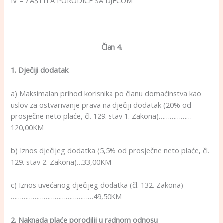
IV – ZAŠTITA PORODICE SA DJECOM
Član 4.
1. Dječiji dodatak
a) Maksimalan prihod korisnika po članu domaćinstva kao
uslov za ostvarivanje prava na dječiji dodatak (20% od
prosječne neto plaće, čl. 129. stav 1. Zakona)………………
120,00KM
b) Iznos dječijeg dodatka (5,5% od prosječne neto plaće, čl.
129. stav 2. Zakona)…33,00KM
c) Iznos uvećanog dječijeg dodatka (čl. 132. Zakona)
………………………………………49,50KM
2. Naknada plaće porodilji u radnom odnosu