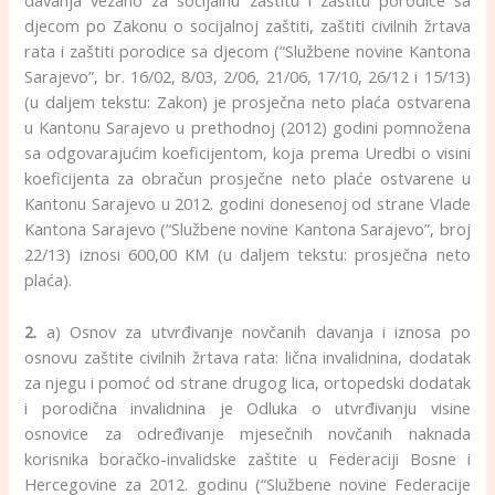
davanja vezano za socijalnu zaštitu i zaštitu porodice sa
djecom po Zakonu o socijalnoj zaštiti, zaštiti civilnih žrtava
rata i zaštiti porodice sa djecom (“Službene novine Kantona
Sarajevo”, br. 16/02, 8/03, 2/06, 21/06, 17/10, 26/12 i 15/13)
(u daljem tekstu: Zakon) je prosječna neto plaća ostvarena
u Kantonu Sarajevo u prethodnoj (2012) godini pomnožena
sa odgovarajućim koeficijentom, koja prema Uredbi o visini
koeficijenta za obračun prosječne neto plaće ostvarene u
Kantonu Sarajevo u 2012. godini donesenoj od strane Vlade
Kantona Sarajevo (“Službene novine Kantona Sarajevo”, broj
22/13) iznosi 600,00 KM (u daljem tekstu: prosječna neto
plaća).
2.
a) Osnov za utvrđivanje novčanih davanja i iznosa po
osnovu zaštite civilnih žrtava rata: lična invalidnina, dodatak
za njegu i pomoć od strane drugog lica, ortopedski dodatak
i porodična invalidnina je Odluka o utvrđivanju visine
osnovice za određivanje mjesečnih novčanih naknada
korisnika boračko-invalidske zaštite u Federaciji Bosne i
Hercegovine za 2012. godinu (“Službene novine Federacije