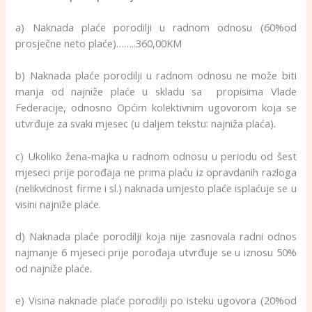
a) Naknada plaće porodilji u radnom odnosu (60%od
prosječne neto plaće)……..360,00KM
b) Naknada plaće porodilji u radnom odnosu ne može biti
manja od najniže plaće u skladu sa propisima Vlade
Federacije, odnosno Općim kolektivnim ugovorom koja se
utvrđuje za svaki mjesec (u daljem tekstu: najniža plaća).
c) Ukoliko žena-majka u radnom odnosu u periodu od šest
mjeseci prije porođaja ne prima plaću iz opravdanih razloga
(nelikvidnost firme i sl.) naknada umjesto plaće isplaćuje se u
visini najniže plaće.
d) Naknada plaće porodilji koja nije zasnovala radni odnos
najmanje 6 mjeseci prije porođaja utvrđuje se u iznosu 50%
od najniže plaće.
e) Visina naknade plaće porodilji po isteku ugovora (20%od