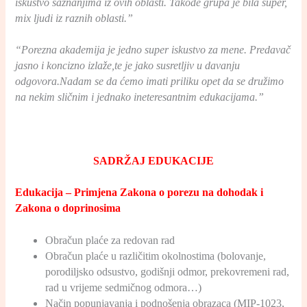
iskustvo saznanjima iz ovih oblasti. Takođe grupa je bila super,
mix ljudi iz raznih oblasti.”
“Porezna akademija je jedno super iskustvo za mene. Predavač
jasno i koncizno izlaže,te je jako susretljiv u davanju
odgovora.Nadam se da ćemo imati priliku opet da se družimo
na nekim sličnim i jednako ineteresantnim edukacijama.”
SADRŽAJ EDUKACIJE
Edukacija – Primjena Zakona o porezu na dohodak i
Zakona o doprinosima
Obračun plaće za redovan rad
Obračun plaće u različitim okolnostima (bolovanje,
porodiljsko odsustvo, godišnji odmor, prekovremeni rad,
rad u vrijeme sedmičnog odmora…)
Način popunjavanja i podnošenja obrazaca (MIP-1023,