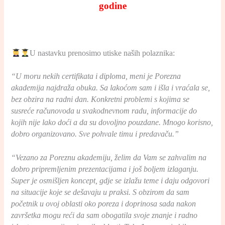
godine
U nastavku prenosimo utiske naših polaznika:
“U moru nekih certifikata i diploma, meni je Porezna
akademija najdraža obuka. Sa lakoćom sam i išla i vraćala se,
bez obzira na radni dan. Konkretni problemi s kojima se
susreće računovoda u svakodnevnom radu, informacije do
kojih nije lako doći a da su dovoljno pouzdane. Mnogo korisno,
dobro organizovano. Sve pohvale timu i predavaču.”
“Vezano za Poreznu akademiju, želim da Vam se zahvalim na
dobro pripremljenim prezentacijama i još boljem izlaganju.
Super je osmišljen koncept, gdje se izlažu teme i daju odgovori
na situacije koje se dešavaju u praksi. S obzirom da sam
početnik u ovoj oblasti oko poreza i doprinosa sada nakon
završetka mogu reći da sam obogatila svoje znanje i radno