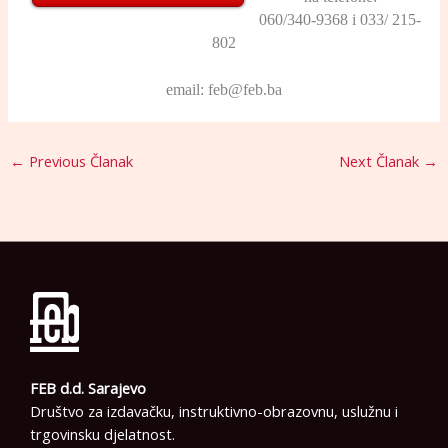
060/340-9368 i 033/ 215-
802
email: feb@feb.ba
←
Previous Članak
Next Članak
→
FEB d.d. Sarajevo
Društvo za izdavačku, instruktivno-obrazovnu, uslužnu i
trgovinsku djelatnost.