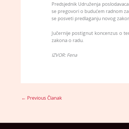
Predsjednik Udruženja poslodavaca (
se pregovori o budućem radnom zak
se posveti predlaganju novog zakon
Jučernije postignut koncenzus o ter
zakona o radu.
IZVOR: Fena
←
Previous Članak