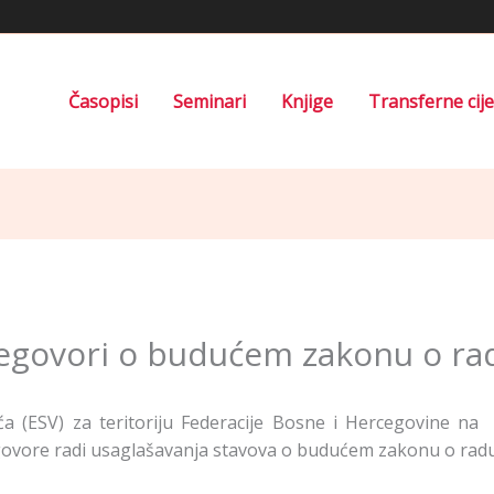
Časopisi
Seminari
Knjige
Transferne cij
regovori o budućem zakonu o ra
a (ESV) za teritoriju Federacije Bosne i Hercegovine na
regovore radi usaglašavanja stavova o budućem zakonu o radu