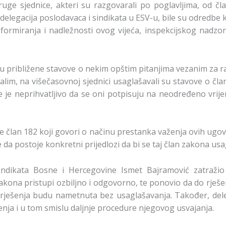
ruge sjednice, akteri su razgovarali po poglavljima, od č
delegacija poslodavaca i sindikata u ESV-u, bile su odredbe
formiranja i nadležnosti ovog vijeća, inspekcijskog nadzor
ju približene stavove o nekim opštim pitanjima vezanim za ra
alim, na višečasovnoj sjednici usaglašavali su stavove o čla
 je neprihvatljivo da se oni potpisuju na neodređeno vrije
e član 182 koji govori o načinu prestanka važenja ovih ugovo
 da postoje konkretni prijedlozi da bi se taj član zakona usa
indikata Bosne i Hercegovine Ismet Bajramović zatražio 
akona pristupi ozbiljno i odgovorno, te ponovio da do rje
 rješenja budu nametnuta bez usaglašavanja. Također, deleg
ja i u tom smislu daljnje procedure njegovog usvajanja.