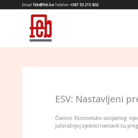
Skip
Email:
feb@feb.ba
Telefon:
+387 33 215 802
to
content
ESV: Nastavljeni p
Članovi Ekonomsko-socijalnog vijeć
jučerašnjoj sjednici nastavili su p