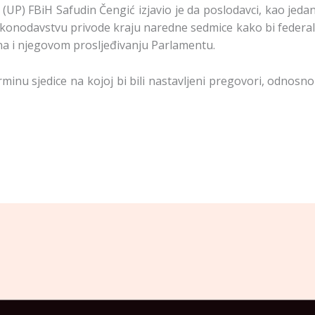
UP) FBiH Safudin Čengić izjavio je da poslodavci, kao jedan
onodavstvu privode kraju naredne sedmice kako bi federaln
a i njegovom prosljeđivanju Parlamentu.
minu sjedice na kojoj bi bili nastavljeni pregovori, odnosn