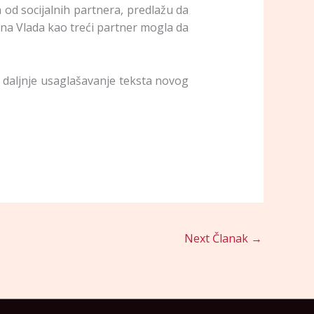
 od socijalnih partnera, predlažu da
a Vlada kao treći partner mogla da
o daljnje usaglašavanje teksta novog
Next Članak
→