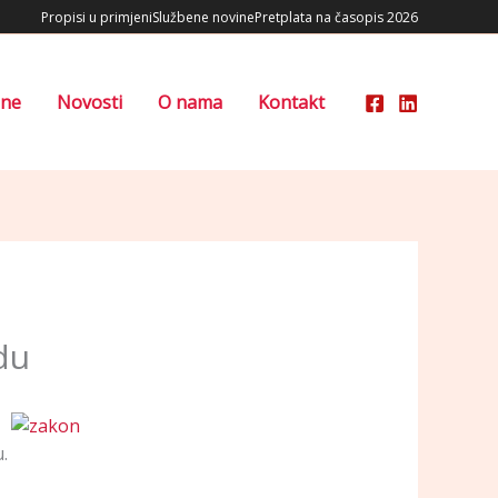
Propisi u primjeni
Službene novine
Pretplata na časopis 2026
ene
Novosti
O nama
Kontakt
du
.