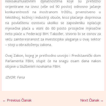
niskoakumulativnim djelatnostima koje su pretežno
orijentirane na izvoz (više od 90 posto) odnosno jačanje
konkurentnosti na inostranom tržištu, prvenstveno u
tekstilnoj, kožnoj i industriji obuće, kroz plaćanje doprinosa
na povlaštenu osnovicu ukoliko se zaposleniku isplaćuje
mjesečna plaća u visini do 60 posto prosječne mjesečne
neto plaće u Federaciji BiH. Također, stvorio bi se osnov za
veću zainteresiranost za investicijska ulaganja u ovaj sektor
– stoji u obrazloženju zakona.
Ovaj Zakon, kojeg je prethodno usvojio i Predstavnički dom
Parlamenta FBiH, stupit će na snagu osam dana nakon
objave u Službenim novinama FBiH.
IZVOR: Fena
←
Previous Članak
Next Članak
→