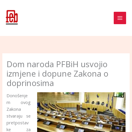
Skip
to
content
Dom naroda PFBiH usvojio
izmjene i dopune Zakona o
doprinosima
Donošenje
m ovog
Zakona
stvaraju se
pretpostav
ke za