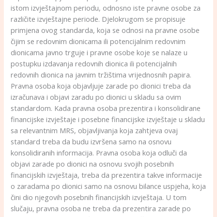
istom izvještajnom periodu, odnosno iste pravne osobe za
različite izvještajne periode. Djelokrugom se propisuje
primjena ovog standarda, koja se odnosi na pravne osobe
čijim se redovnim dionicama ili potencijalnim redovnim
dionicama javno trguje i pravne osobe koje se nalaze u
postupku izdavanja redovnih dionica ili potencijalnih
redovnih dionica na javnim tržištima vrijednosnih papira.
Pravna osoba koja objavljuje zarade po dionici treba da
izračunava i objavi zaradu po dionici u skladu sa ovim
standardom. Kada pravna osoba prezentira i konsolidirane
financijske izvještaje i posebne financijske izvještaje u skladu
sa relevantnim MRS, objavljivanja koja zahtjeva ovaj
standard treba da budu izvršena samo na osnovu
konsolidiranih informacija. Pravna osoba koja odluči da
objavi zarade po dionici na osnovu svojih posebnih
financijskih izvještaja, treba da prezentira takve informacije
o zaradama po dionici samo na osnovu bilance uspjeha, koja
čini dio njegovih posebnih financijskih izvještaja. U tom
slučaju, pravna osoba ne treba da prezentira zarade po