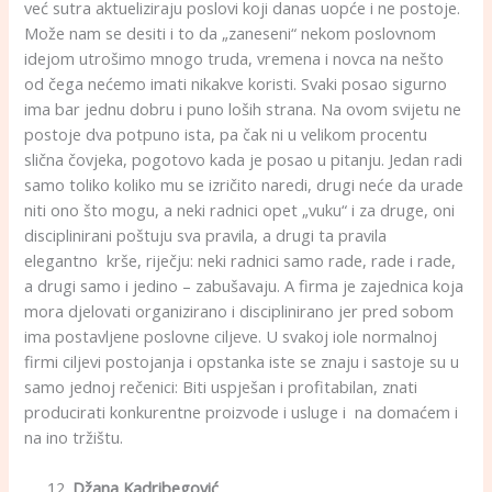
već sutra aktueliziraju poslovi koji danas uopće i ne postoje.
Može nam se desiti i to da „zaneseni“ nekom poslovnom
idejom utrošimo mnogo truda, vremena i novca na nešto
od čega nećemo imati nikakve koristi. Svaki posao sigurno
ima bar jednu dobru i puno loših strana. Na ovom svijetu ne
postoje dva potpuno ista, pa čak ni u velikom procentu
slična čovjeka, pogotovo kada je posao u pitanju. Jedan radi
samo toliko koliko mu se izričito naredi, drugi neće da urade
niti ono što mogu, a neki radnici opet „vuku“ i za druge, oni
disciplinirani poštuju sva pravila, a drugi ta pravila
elegantno krše, riječju: neki radnici samo rade, rade i rade,
a drugi samo i jedino – zabušavaju. A firma je zajednica koja
mora djelovati organizirano i disciplinirano jer pred sobom
ima postavljene poslovne ciljeve. U svakoj iole normalnoj
firmi ciljevi postojanja i opstanka iste se znaju i sastoje su u
samo jednoj rečenici: Biti uspješan i profitabilan, znati
producirati konkurentne proizvode i usluge i na domaćem i
na ino tržištu.
Džana Kadribegović