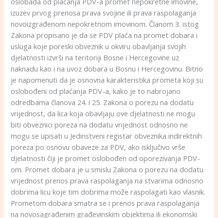
oslobađa od plaćanja PDV-a promet nepokretne imovine,
izuzev prvog prenosa prava svojine ili prava raspolaganja
novoizgrađenom nepokretnom imovinom. Članom 3. istog
Zakona propisano je da se PDV plaća na promet dobara i
usluga koje poreski obveznik u okviru obavljanja svojih
djelatnosti izvrši na teritoriji Bosne i Hercegovine uz
naknadu kao i na uvoz dobara u Bosnu i Hercegovinu. Bitno
je napomenuti da je osnovna karakteristika prometa koji su
oslobođeni od plaćanja PDV-a, kako je to nabrojano
odredbama članova 24. i 25. Zakona o porezu na dodatu
vrijednost, da lica koja obavljaju ove djelatnosti ne mogu
biti obveznici poreza na dodatu vrijednost odnosno ne
mogu se upisati u Jedinstveni registar obveznika indirektnih
poreza po osnovu obaveze za PDV, ako isključivo vrše
djelatnosti čiji je promet oslobođen od oporezivanja PDV-
om. Promet dobara je u smislu Zakona o porezu na dodatu
vrijednost prenos prava raspolaganja na stvarima odnosno
dobrima licu koje tim dobrima može raspolagati kao vlasnik.
Prometom dobara smatra se i prenos prava raspolaganja
na novosagrađenim građevinskim objektima ili ekonomski