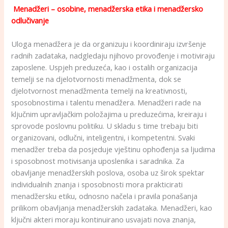
Menadžeri – osobine, menadžerska etika i menadžersko
odlučivanje
Uloga menadžera je da organizuju i koordiniraju izvršenje
radnih zadataka, nadgledaju njihovo provođenje i motiviraju
zaposlene. Uspjeh preduzeća, kao i ostalih organizacija
temelji se na djelotvornosti menadžmenta, dok se
djelotvornost menadžmenta temelji na kreativnosti,
sposobnostima i talentu menadžera. Menadžeri rade na
ključnim upravljačkim položajima u preduzećima, kreiraju i
sprovode poslovnu politiku. U skladu s time trebaju biti
organizovani, odlučni, inteligentni, i kompetentni. Svaki
menadžer treba da posjeduje vještinu ophođenja sa ljudima
i sposobnost motivisanja uposlenika i saradnika. Za
obavljanje menadžerskih poslova, osoba uz širok spektar
individualnih znanja i sposobnosti mora prakticirati
menadžersku etiku, odnosno načela i pravila ponašanja
prilikom obavljanja menadžerskih zadataka. Menadžeri, kao
ključni akteri moraju kontinuirano usvajati nova znanja,