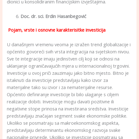
dionici u konsolidiranim financijskim izvještajima.
Doc. dr. sci. Erdin Hasanbegović
Pojam, vrste i osnovne karakterisitke investicija
U današnjem vremenu veoma je izražen trend globalizacije i
općenito govoreći svih vrsta integracija na svjetskom nivou.
Sve te integracije imaju jedinstven cilj koji se odnosi na
uklanjanje ograničavajućih mjera u internacionalnoj trgovini.
Investicije u ovoj priči zauzimaju jako bitno mjesto. Bitno je
istaknuti da investicije predstavljaju kako izvor za
materijalne tako su izvor i za nematerijalne resurse.
Općenito definiranje investicije bi bilo ulaganje s ciljem
realizacije dobiti. Investicije mogu davati pozitivne ili
negativne stope prinosa na investirana sredstva. Investicije
predstavljaju značajan segment svake ekonomske politike.
Ukoliko se posmatraju sa makroekonomskog aspekta,
predstavljaju determinantu ekonomskog razvoja svake
nacionalne privrede. Ukoliko se investicije posmatraju sa