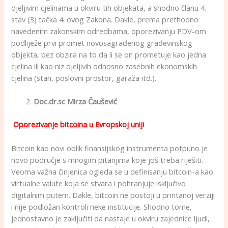
djeljivim cjelinama u okviru tih objekata, a shodno članu 4.
stav (3) tačka 4. ovog Zakona. Dakle, prema prethodno
navedenim zakonskim odredbama, oporezivanju PDV-om
podliježe prvi promet novosagrađenog građevinskog
objekta, bez obzira na to da li se on prometuje kao jedna
cjelina ili kao niz djeljivih odnosno zasebnih ekonomskih
cjelina (stan, poslovni prostor, garaža itd.).
Doc.dr.sc Mirza Čaušević
Oporezivanje bitcoina u Evropskoj uniji
Bitcoin kao novi oblik finansijskog instrumenta potpuno je
novo područje s mnogim pitanjima koje još treba riješiti.
Veoma važna činjenica ogleda se u definisanju bitcoin-a kao
virtualne valute koja se stvara i pohranjuje isključivo
digitalnim putem. Dakle, bitcoin ne postoji u printanoj verziji
i nije podložan kontroli neke institucije. Shodno tome,
jednostavno je zaključiti da nastaje u okviru zajednice ljudi,