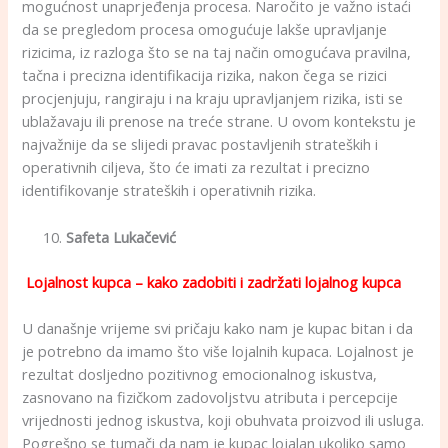
mogućnost unaprjeđenja procesa. Naročito je važno istaći
da se pregledom procesa omogućuje lakše upravljanje
rizicima, iz razloga što se na taj način omogućava pravilna,
tačna i precizna identifikacija rizika, nakon čega se rizici
procjenjuju, rangiraju i na kraju upravljanjem rizika, isti se
ublažavaju ili prenose na treće strane. U ovom kontekstu je
najvažnije da se slijedi pravac postavljenih strateških i
operativnih ciljeva, što će imati za rezultat i precizno
identifikovanje strateških i operativnih rizika.
Safeta Lukačević
Lojalnost kupca – kako zadobiti i zadržati lojalnog kupca
U današnje vrijeme svi pričaju kako nam je kupac bitan i da
je potrebno da imamo što više lojalnih kupaca. Lojalnost je
rezultat dosljedno pozitivnog emocionalnog iskustva,
zasnovano na fizičkom zadovoljstvu atributa i percepcije
vrijednosti jednog iskustva, koji obuhvata proizvod ili usluga.
Pogrešno se tumači da nam je kupac lojalan ukoliko samo