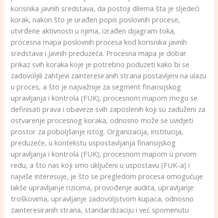
korisnika javnih sredstava, da postoji dilema šta je sljedeći
korak, nakon što je urađen popis poslovnih procese,
utvrđene aktivnosti u njima, izrađen dijagram toka,
procesna mapa poslovnih procesa kod korisnika javnih
sredstava i javnih preduzeća. Procesna mapa je dobar
prikaz svih koraka koje je potrebno poduzeti kako bi se
zadovoljili zahtjevi zainteresiranih strana postavljeni na ulazu
u proces, a što je najvažnije za segment finansijskog
upravljanja i kontrola (FUK), procesnom mapom mogu se
definisati prava i obaveze svih zaposlenih koji su zaduženi za
ostvarenje procesnog koraka, odnosno može se uvidjeti
prostor za poboljšanje istog. Organizacija, institucija,
preduzeće, u kontekstu uspostavljanja finansijskog
upravljanja i kontrola (FUK), procesnom mapom u prvom
redu, a što nas koji smo uključeni u uspostavu (FUK-a) i
najviše interesuje, je što se pregledom procesa omogućuje
lakše upravljanje rizicima, provođenje audita, upravljanje
troškovima, upravljanje zadovoljstvom kupaca, odnosno
zainteresiranih strana, standardizaciju i već spomenutu