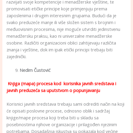
razvijati svoje kompetencije i menadžerske vještine, te
promovisati etičke principe koje primjenjuju prema
zaposlenima i drugim interesnim grupama. Budući da je
svako preduzeće manje ili više složen sistem s brojnim i
međuovisnim procesima, nije moguće utvrditi jedinstvenu
menadžersku praksu, kao ni univerzalne menadžerske
osobine. Različiti organizacioni oblici zahtijevaju različita
znanja i vještine, dok im ipak etički principi trebaju biti
zajednički.
Nedim Čustović
Knjiga (mapa) procesa kod korisnika javnih sredstava i
javnih preduzeća sa uputstvom o popunjavanju
Korisnici javnih sredstava trebaju sami odrediti način na koji
će opisati poslovne procese, odnosno oblik i sadržaj
knjige/mape procesa koji treba biti u skladu sa
posebnostima njihove organizacije i prilagođen njezinim
potrebama. Dosadašnja iskustva su pokazala kod većine