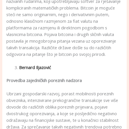
nazvanih rudarima, koji upotrebljavaju softver za rješavanje
kompliciranih matematičkih problema. Bitcoin je moguće
steći ne samo originarnim, nego i derivativnim putem,
odnosno klasičnom razmjenom za fiat valutu na
platformama za razmjenu ili direktnom pogodbom s
vlasnicima bitcoina. Pojava bitcoina i drugih sličnih valuta
postavila je mnogobrojna pitanja vezana uz oporezivanje
takvih transakcija. Različite države došle su do različitih
odgovora na pitanje što je bitcoin po svojoj prirodi.
Bernard Iljazović
Provedba zajedničkih poreznih nadzora
Ubrzani gospodarski razvoj, porast mobilnosti poreznih
obveznika, intenzivirane prekogranične transakcije sve više
dovode do različitih oblika poreznih prijevara, pojave
dvostrukog oporezivanja, a koje se posljedično negativno
odražavaju na financijske sustave, te u konačnici stabilnost
država. Za sprečavanje takvih negativnih trendova potrebno