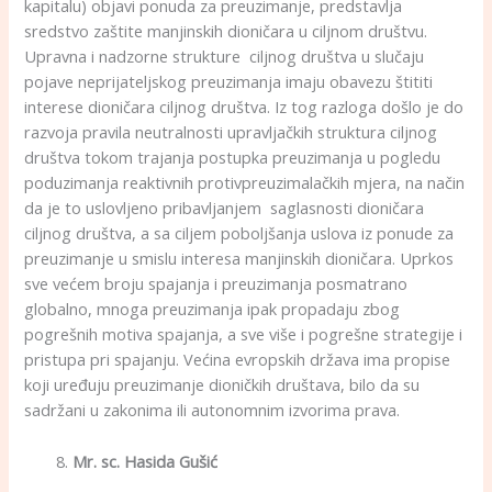
kapitalu) objavi ponuda za preuzimanje, predstavlja
sredstvo zaštite manjinskih dioničara u ciljnom društvu.
Upravna i nadzorne strukture ciljnog društva u slučaju
pojave neprijateljskog preuzimanja imaju obavezu štititi
interese dioničara ciljnog društva. Iz tog razloga došlo je do
razvoja pravila neutralnosti upravljačkih struktura ciljnog
društva tokom trajanja postupka preuzimanja u pogledu
poduzimanja reaktivnih protivpreuzimalačkih mjera, na način
da je to uslovljeno pribavljanjem saglasnosti dioničara
ciljnog društva, a sa ciljem poboljšanja uslova iz ponude za
preuzimanje u smislu interesa manjinskih dioničara. Uprkos
sve većem broju spajanja i preuzimanja posmatrano
globalno, mnoga preuzimanja ipak propadaju zbog
pogrešnih motiva spajanja, a sve više i pogrešne strategije i
pristupa pri spajanju. Većina evropskih država ima propise
koji uređuju preuzimanje dioničkih društava, bilo da su
sadržani u zakonima ili autonomnim izvorima prava.
Mr. sc. Hasida Gušić