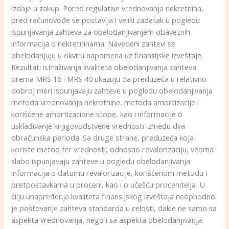
izdaje u zakup. Pored regulative vrednovanja nekretnina,
pred računovođe se postavlja i veliki zadatak u pogledu
ispunjavanja zahteva za obelodanjivanjem obaveznih
informacija o nekretninama. Navedeni zahtevi se
obelodanjuju u okviru napomena uz finansijske izveštaje.
Rezultati istraživanja kvaliteta obelodanjivanja zahteva
prema MRS 16 i MRS 40 ukazuju da preduzeća u relativno
dobroj meri ispunjavaju zahteve u pogledu obelodanjivanja
metoda vrednovanja nekretnine, metoda amortizacije i
korišćene amortizacione stope, kao i informacije o
usklađivanje knjigovodstvene vrednosti između dva
obračunska perioda. Sa druge strane, preduzeća koja
koriste metod fer vrednosti, odnosno revalorizaciju, veoma
slabo ispunjavaju zahteve u pogledu obelodanjivanja
informacija o datumu revalorizacije, korišćenom metodu i
pretpostavkama u proceni, kao i o učešću procenitelja. U
cilju unapređenja kvaliteta finansijskog izveštaja neophodno
je poštovanje zahteva standarda u celosti, dakle ne samo sa
aspekta vrednovanja, nego i sa aspekta obelodanjivanja.