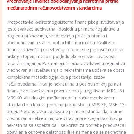
Vrednovanje i kvalitet obelodanjivanja nekretnina prema
međunarodnim računovodstvenim standardima
Pretpostavka kvalitetnog sistema finansijskog izveštavanja
jeste svakako adekvatna i dosledna primena regulative u
pogledu priznavanja, vrednovanja pozicija bilansa i
obelodanjivanja svih neophodnih informacija. Kvalitetan
finansijski izveštaj obezbeđuje donošenje poslovnih odluka
niskog stepena rizika u pogledu ekonomske isplativosti
budućih ulaganja. Posmatrajući računovodstvenu regulativu
vrednovanja i izveštavanja o nekretninama uočava se dosta
kompleksna metodologija koja predstavlja izazov
računovođama. Pitanje nekretnina u poslovnim knjigama i
finansijskim izveštajima prvenstveno je regulisano MRS 16 i
MRS 40, ali i drugim međunarodnim računovodstvenim
standardima koji se primenjuju kao što su MRS 36, MSFI 13 i
drugi. Pretpostavka adekvatne primene standarda, a time i
vrednovanja nekretnina, predstavlja pre svega klasifikacija
nekretnina sa aspekta da li se koristi za potrebe preduzeća i
obavljanja osnovne delatnosti ili je namena da se nekretnina