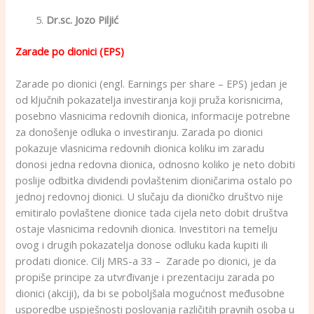
Dr.sc. Jozo Piljić
Zarade po dionici (EPS)
Zarade po dionici (engl. Earnings per share – EPS) jedan je
od ključnih pokazatelja investiranja koji pruža korisnicima,
posebno vlasnicima redovnih dionica, informacije potrebne
za donošenje odluka o investiranju. Zarada po dionici
pokazuje vlasnicima redovnih dionica koliku im zaradu
donosi jedna redovna dionica, odnosno koliko je neto dobiti
poslije odbitka dividendi povlaštenim dioničarima ostalo po
jednoj redovnoj dionici. U slučaju da dioničko društvo nije
emitiralo povlaštene dionice tada cijela neto dobit društva
ostaje vlasnicima redovnih dionica. Investitori na temelju
ovog i drugih pokazatelja donose odluku kada kupiti ili
prodati dionice. Cilj MRS-a 33 – Zarade po dionici, je da
propiše principe za utvrđivanje i prezentaciju zarada po
dionici (akciji), da bi se poboljšala mogućnost međusobne
usporedbe uspješnosti poslovanja različitih pravnih osoba u