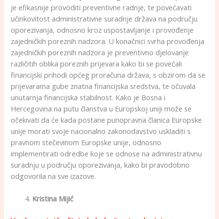
je efikasnije provoditi preventivne radnje, te povećavati
učinkovitost administrativne suradnje država na području
oporezivanja, odnosno kroz uspostavljanje i provođenje
zajedničkih poreznih nadzora. U konačnici svrha provođenja
zajedničkih poreznih nadzora je preventivno djelovanje
različitih oblika poreznih prijevara kako bi se povećali
financijski prihodi općeg proračuna država, s obzirom da se
prijevarama gube znatna financijska sredstva, te očuvala
unutarnja financijska stabilnost. Kako je Bosna i
Hercegovina na putu članstva u Europskoj uniji može se
očekivati da će kada postane punopravna članica Europske
unije morati svoje nacionalno zakonodavstvo uskladiti s
pravnom stečevinom Europske unije, odnosno
implementirati odredbe koje se odnose na administrativnu
suradnju u području oporezivanja, kako bi pravodobno
odgovorila na sve izazove.
Kristina Mijić