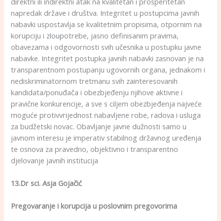
direktni ili indirektni atak na kvalitetan i prosperitetan
napredak države i društva. Integritet u postupcima javnih
nabavki uspostavlja se kvalitetnim propisima, otpornim na
korupciju i zloupotrebe, jasno definisanim pravima,
obavezama i odgovornosti svih učesnika u postupku javne
nabavke. Integritet postupka javnih nabavki zasnovan je na
transparentnom postupanju ugovornih organa, jednakom i
nediskriminatornom tretmanu svih zainteresovanih
kandidata/ponuđača i obezbjeđenju njihove aktivne i
pravične konkurencije, a sve s ciljem obezbjeđenja najveće
moguće protivvrijednost nabavljene robe, radova i usluga
za budžetski novac. Obavljanje javne dužnosti samo u
javnom interesu je imperativ stabilnog državnog uređenja
te osnova za pravedno, objektivno i transparentno
djelovanje javnih institucija
13.Dr sci. Asja Gojačić
Pregovaranje i korupcija u poslovnim pregovorima