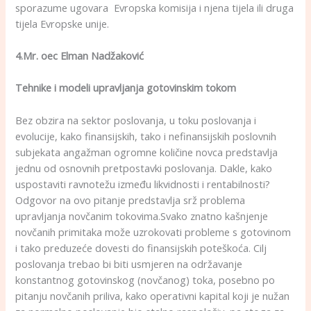
sporazume ugovara Evropska komisija i njena tijela ili druga
tijela Evropske unije.
4.Mr. oec Elman Nadžaković
Tehnike i modeli upravljanja gotovinskim tokom
Bez obzira na sektor poslovanja, u toku poslovanja i
evolucije, kako finansijskih, tako i nefinansijskih poslovnih
subjekata angažman ogromne količine novca predstavlja
jednu od osnovnih pretpostavki poslovanja. Dakle, kako
uspostaviti ravnotežu između likvidnosti i rentabilnosti?
Odgovor na ovo pitanje predstavlja srž problema
upravljanja novčanim tokovima.Svako znatno kašnjenje
novčanih primitaka može uzrokovati probleme s gotovinom
i tako preduzeće dovesti do finansijskih poteškoća. Cilj
poslovanja trebao bi biti usmjeren na održavanje
konstantnog gotovinskog (novčanog) toka, posebno po
pitanju novčanih priliva, kako operativni kapital koji je nužan