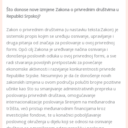
Što donose nove izmjene Zakona o privrednim društvima u
Republici Srpskoj?
Zakon o privrednim društvima (u nastavku teksta:Zakon) je
sistemski propis kojim se uređuju osnivanje, upravljanje i
druga pitanja od značaja za poslovanje u ovoj privrednoj
formi. Opći cilj Zakona je uređivanje načina osnivanja i
donošenja poslovnih odluka u ovoj privrednoj formi, a sve
radi stvaranja povoljnih pretpostavki za povećanje
ekonomske aktivnosti i razvijanje konkurentnosti privrede
Republike Srpske. Nesumnjivo je da će donošenje novih
zakonskih izmjena u ovom području polučiti brojne pozitivne
učinke kao što su smanjivanje administrativnih prepreka u
poslovanju privrednih društava, omogućavanje
internacionalizacije poslovanja širenjem na međunarodna
tržišta, veći pristup međunarodnim financijama kroz
investicijske fondove, te u konačnici poboljšavanje
poslovnog okruženja u dijelu koji se odnosi na osnivanje
društava sa ograničenom odgovornošću i poslovno