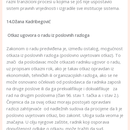
razni tranzicioni procesi u kojima se još nije uspostavio
sistem pravnih vrijednosti i izgradile sve institucije sistema.
14.Džana Kadribegović
Otkaz ugovora o radu iz poslovnih razloga
Zakonom o radu predviđena je, između ostalog, mogućnost
otkaza iz poslovnih razloga (poslovno uvjetovani otkaz). To
znači da poslodavac može otkazati radniku ugovor o radu,
uz propisani otkazni rok, ako je takav otkaz opravdan iz
ekonomskih, tehničkih ili organizacijskih razloga, ako se ne
može osnovano očekivati od poslodavca da radnika zaposli
na druge poslove ili da ga prekvalifikuje i dokvalifikuje za
rad na drugim poslovima (član 96. stav 1. tačka a. i stav 2.).
Činjenica da za ovaj otkaz moraju postojati opravdani
razlozi zahtijevaće od nadležnih sudova da procijene da li je
poslovno uvjetovani otkaz, bio zakonit. Uloga suda veoma je
značajna. U cilju njegove zaštite, radnik koji osporava
dopuštenost odluke o otkazu, može tražiti da sud,