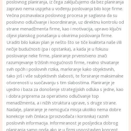
poslovnog planiranja, iz čega zaključujemo da bez planiranja
zapravo nema uspjeha u vođenju poslovanja bilo koje firme.
Većina poznavalaca poslovnog procesa je saglasna da su
poslovno odlučivanje i koordiniranje, uz direktnu kontrolu od
strane menadžmenta firme, kao i motivacija, upravo ključni
ciljevi planskog ponašanja u okvirima poslovanja firme.
Uraditi bilo kakav plan je nešto što se tiče kvaliteta naše i/ili
nečije budućnosti (pa i opstanka), a kada je u fokusu
poslovanje neke firme, planiranje prvenstveno znači
razumijevanje tržišnih mogućnosti firme, realno shvatanje
svih općih i poslovnih rizika, markiranje kako objektivnih,
tako još i više subjektivnih slabosti, te forsiranje maksimalne
otvorenosti u suočavanju s tim slabostima. Planiranje je
ujedno i baza za donošenje strategijskih odluka s jedne, kao
i dobra priprema za operativno odlučivanje top
menadžmenta, a i nižih struktura uprave, s druge strane.
Nadalje, planiranje je nemoguća misija ukoliko nema dobre
konekcije svih činilaca (proizvođača i korisnika) raznih
poslovnih informacija. Informiranost je posljedica dobrog
planiranja samo onda ako je u firmi uspostavljen koncept