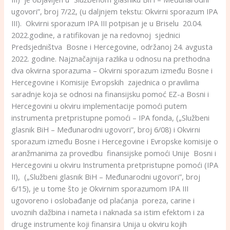
ugovori”, broj 7/22, (u daljnjem tekstu: Okvirni sporazum IPA
III). Okvirni sporazum IPA III potpisan je u Briselu 20.04.
2022.godine, a ratifikovan je na redovnoj sjednici
Predsjedništva Bosne i Hercegovine, održanoj 24. avgusta
2022. godine. Najznačajnija razlika u odnosu na prethodna
dva okvirna sporazuma – Okvirni sporazum između Bosne i
Hercegovine i Komisije Evropskih zajednica o pravilima
saradnje koja se odnosi na finansijsku pomoć EZ-a Bosni i
Hercegovini u okviru implementacije pomoći putem
instrumenta pretpristupne pomoći – IPA fonda, („Službeni
glasnik BiH – Međunarodni ugovori”, broj 6/08) i Okvirni
sporazum između Bosne i Hercegovine i Evropske komisije o
aranžmanima za provedbu finansijske pomoći Unije Bosni i
Hercegovini u okviru Instrumenta pretpristupne pomoći (IPA
II), („Službeni glasnik BiH – Međunarodni ugovori”, broj
6/15), je u tome što je Okvirnim sporazumom IPA III
ugovoreno i oslobađanje od plaćanja poreza, carine i
uvoznih dažbina i nameta i naknada sa istim efektom i za
druge instrumente koji finansira Unija u okviru kojih