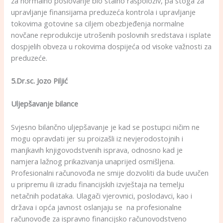
za normalno poslovanje bio stalno raspoloživ, pa stoga za
upravljanje finansijama preduzeća kontrola i upravljanje
tokovima gotovine sa ciljem obezbjeđenja normalne
novčane reprodukcije utrošenih poslovnih sredstava i isplate
dospjelih obveza u rokovima dospijeća od visoke važnosti za
preduzeće.
5.Dr.sc. Jozo Piljić
Uljepšavanje bilance
Svjesno bilančno uljepšavanje je kad se postupci ničim ne
mogu opravdati jer su proizašli iz nevjerodostojnih i
manjkavih knjigovodstvenih isprava, odnosno kad je
namjera lažnog prikazivanja unaprijed osmišljena.
Profesionalni računovođa ne smije dozvoliti da bude uvučen
u pripremu ili izradu financijskih izvještaja na temelju
netačnih podataka. Ulagači vjerovnici, poslodavci, kao i
država i opća javnost oslanjaju se na profesionalne
računovođe za ispravno financijsko računovodstveno