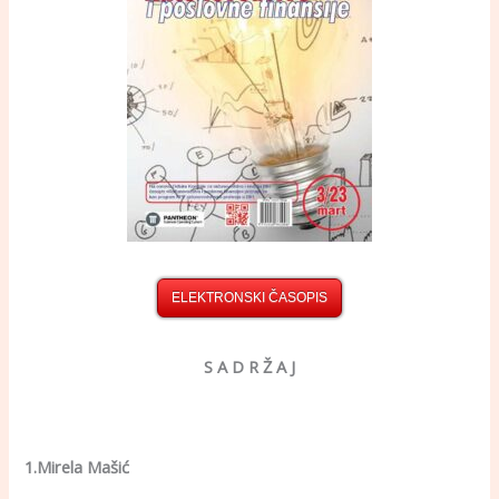
ELEKTRONSKI ČASOPIS
S A D R Ž A J
1.Mirela Mašić