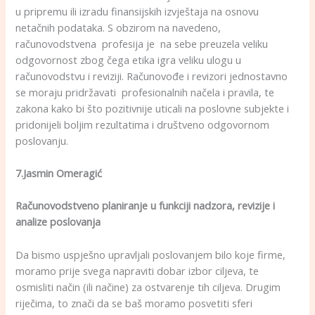
u pripremu ili izradu finansijskih izvještaja na osnovu
netačnih podataka. S obzirom na navedeno,
računovodstvena profesija je na sebe preuzela veliku
odgovornost zbog čega etika igra veliku ulogu u
računovodstvu i reviziji. Računovođe i revizori jednostavno
se moraju pridržavati profesionalnih načela i pravila, te
zakona kako bi što pozitivnije uticali na poslovne subjekte i
pridonijeli boljim rezultatima i društveno odgovornom
poslovanju.
7.Jasmin Omeragić
Računovodstveno planiranje u funkciji nadzora, revizije i
analize poslovanja
Da bismo uspješno upravljali poslovanjem bilo koje firme,
moramo prije svega napraviti dobar izbor ciljeva, te
osmisliti način (ili načine) za ostvarenje tih ciljeva. Drugim
riječima, to znači da se baš moramo posvetiti sferi