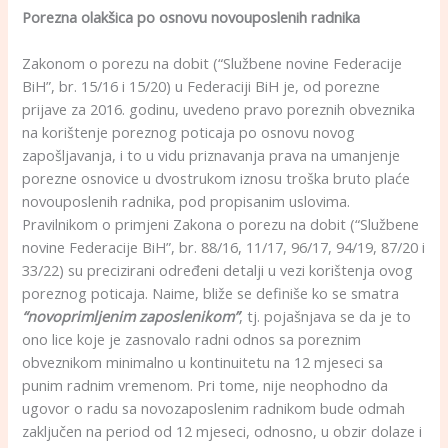
Porezna olakšica po osnovu novouposlenih radnika
Zakonom o porezu na dobit (“Službene novine Federacije
BiH”, br. 15/16 i 15/20) u Federaciji BiH je, od porezne
prijave za 2016. godinu, uvedeno pravo poreznih obveznika
na korištenje poreznog poticaja po osnovu novog
zapošljavanja, i to u vidu priznavanja prava na umanjenje
porezne osnovice u dvostrukom iznosu troška bruto plaće
novouposlenih radnika, pod propisanim uslovima.
Pravilnikom o primjeni Zakona o porezu na dobit (“Službene
novine Federacije BiH”, br. 88/16, 11/17, 96/17, 94/19, 87/20 i
33/22) su precizirani određeni detalji u vezi korištenja ovog
poreznog poticaja. Naime, bliže se definiše ko se smatra
“novoprimljenim zaposlenikom”
, tj. pojašnjava se da je to
ono lice koje je zasnovalo radni odnos sa poreznim
obveznikom minimalno u kontinuitetu na 12 mjeseci sa
punim radnim vremenom. Pri tome, nije neophodno da
ugovor o radu sa novozaposlenim radnikom bude odmah
zaključen na period od 12 mjeseci, odnosno, u obzir dolaze i