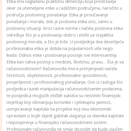
Etika ima naglašenu praktičnu dimenziju koja predstavlja
okvir za utemeljene etike u različitim područjima, naročito u
području poslovnog ponašanja. Etika je proučavanje
ponašanja i morala, dok je poslovna etika isto, samo u
poslovnoj situaciji. Kroz razne norme i načela poslovna etika
određuje što je u poslovanju dobro i etički sa stajališta
poslovnog morala, a što je loše. U posljednja dva desetljeća
profesionalna etika je dobila na popularnosti više nego
ikada. Odnos etike i poslovanja postaje sve interesantniji.
Etika kao takva postoji u medicini, školstvu, pravu… Šta je sa
računovodstvom? Računovođa mora primjenjivati načela
čestitosti, objektivnosti, profesionalne sposobnosti,
povjerljivosti i profesionalnog ponašanja. Ovo iz razloga što
posljedica raznih manipulacija računovodstvenim podacima,
te posljedica mogućih etičkih sukoba su neistiniti finansijski
izvještaji koji obmanjuju korisnike i cjelokupnu javnost,
usmjeravanje kapitala na projekte koji nisu ekonomski
opravdani iz kojih slijedi gubitak ulaganja za vlasnika kapitala
i nepovjerenje u finansijsko računovodstveni sistem.
Profesionalni računovođa ne smije dozvoliti da bude uvučen