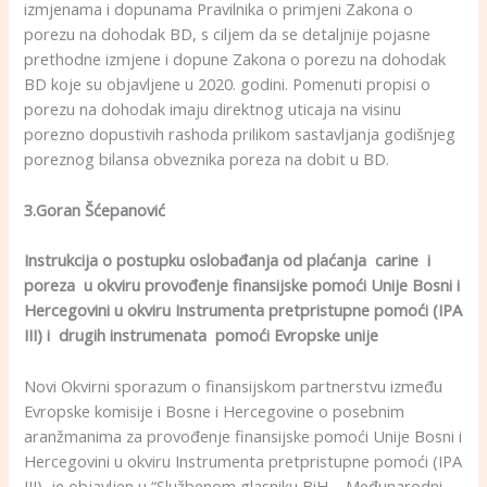
izmjenama i dopunama Pravilnika o primjeni Zakona o
porezu na dohodak BD, s ciljem da se detaljnije pojasne
prethodne izmjene i dopune Zakona o porezu na dohodak
BD koje su objavljene u 2020. godini. Pomenuti propisi o
porezu na dohodak imaju direktnog uticaja na visinu
porezno dopustivih rashoda prilikom sastavljanja godišnjeg
poreznog bilansa obveznika poreza na dobit u BD.
3.Goran Šćepanović
Instrukcija o postupku oslobađanja od plaćanja carine i
poreza u
okviru provođenje finansijske pomoći
Unije Bosni i
Hercegovini u okviru Instrumenta pretpristupne pomoći (IPA
III)
i drugih instrumenata pomoći Evropske unije
Novi Okvirni sporazum o finansijskom partnerstvu između
Evropske komisije i Bosne i Hercegovine o posebnim
aranžmanima za provođenje finansijske pomoći Unije Bosni i
Hercegovini u okviru Instrumenta pretpristupne pomoći (IPA
III) je objavljen u “Službenom glasniku BiH – Međunarodni