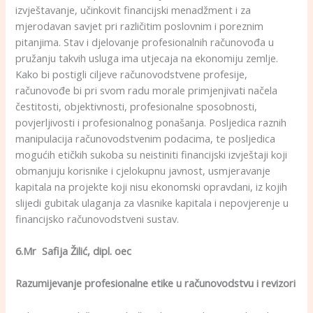
izvještavanje, učinkovit financijski menadžment i za
mjerodavan savjet pri različitim poslovnim i poreznim
pitanjima. Stav i djelovanje profesionalnih računovođa u
pružanju takvih usluga ima utjecaja na ekonomiju zemlje.
Kako bi postigli ciljeve računovodstvene profesije,
računovođe bi pri svom radu morale primjenjivati načela
čestitosti, objektivnosti, profesionalne sposobnosti,
povjerljivosti i profesionalnog ponašanja. Posljedica raznih
manipulacija računovodstvenim podacima, te posljedica
mogućih etičkih sukoba su neistiniti financijski izvještaji koji
obmanjuju korisnike i cjelokupnu javnost, usmjeravanje
kapitala na projekte koji nisu ekonomski opravdani, iz kojih
slijedi gubitak ulaganja za vlasnike kapitala i nepovjerenje u
financijsko računovodstveni sustav.
6.Mr Safija Žilić, dipl. oec
Razumijevanje profesionalne etike u računovodstvu i revizori