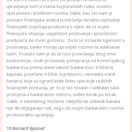
upravljanja svim vrstama korporativnih rizika, osobito
operativnim i kreditnim rizicima. Dakle, kao što nam je
poznato finansijska analiza predstavlja detaljno ispitivanje
finansijskih izvještaja preduzeća s ciljem da se ocjeni
finansijska situacija, uspješnost poslovanja i sposobnost
preduzeća da stvori gotovinu. Da bi se ostvarila sigurnost u
poslovanju, banke moraju upravljati rizicima na adekvatan
način. Poznato nam je da se rizici povećavaju zbog nove
konkurencije, novih proizvoda, pomjeranja od komercijalnog
bankarstva prema univerzalnom bankarstvu i tržištima
kapitala, povećane tržišne osjetljivosti, i nestanka starih
barijera, koje su ograničavale širinu operacije različitih
finansijskih institucija, jer to je bio totalan i radikalan talas
promjena u bankarskom sektoru, vođen korak po korak.
Dakle, iz navedenog možemo zaključiti da zadatak banaka
nije da izbjegavaju rizik, nego da svojim bankarskim rizicima
profesionalno upravljaju.
10.Bernard Iljazović