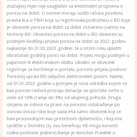
značajnoj mjeri nije usaglašen sa entitetskim propisima o
porezu na dobit. O ovome moraju voditi računa posebno
pravna lica iz FBiH koja su registrovala podružnicu u BD koja
je obveznik poreza na dobit za dobit ostvarenu (samo) na
teritoriji BD. Obveznici poreza na dobit u BD obavezni su
podnijeti Godišnju prijavu poreza na dobit za 2022. godinu
najkasnije do 31.03.2023. godine, te u istom roku uplatiti
obračunati godišnji porez na dobit. Prijavu mogu podnijeti u
papirnom ili elektronskom obliku. Ukoliko se obveznik
registruje za korištenje e-portala, poreznu prijavu podnosi
Poreznoj upravi BD isključivo elektronskim putem. Naime,
od 01.01.2023. godine u primjeni je nova odredba kojom se
kao porezni rashod priznaju donacije za sportske svrhe u
visini od 10% (ranije do 3%) od ukupnog prihoda. Druga
izmjena se odnosi na pravo na porezno oslobađanje po
osnovu izvoza robe koje sada ima samo obveznik koji se
bavi proizvodnjom kao pretežnom djelatnošću, i koji ima
sjedište u Distriktu (tj. ovu beneficiju NE mogu koristiti
stalne poslovne jedinice).Ranije je donošen Pravilnik o