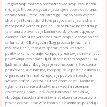
Pregovaranje možemo posmatrati kao svojevrsnu borbu
mišljenja. Proces pregovaranja zahtjeva dobru odabranu,
obrazloženu i utemeljenu strategiju, raspoloživo vrijeme,
strpljenje i toleranciju. U toku pregovaranja jedna strana
može postići verbalnu pobjedu, ali to nikako ne znači da je
ta strana u pravu i da je komunikacijski proces uspješno
okončan. Ova vrsta verbalnog takmičenja nije sama po sebi
svrha niti cilj. Cilj pregovaračkog procesa je: razmjena
mišljenja i ideja, težnja za sporazumom, kreativno i
pozitivno komuniciranje. Korupcija predstavlja direktan put
povezivanja kriminalaca i ljudi sklonih brzom bogaćenju sa
ljudima na vlasti, zbog čega je veoma opasna. Kao spona
političara sa kriminalcima, korupcija dalje postaje osnova za
organizovani kriminal. Korupcija je postojala i postoji u
svakom društvu i državi, ali u različitom obimu. Međutim,
uglavnom se sreće u društvima sa visokim stepenom
diskrecionog prava u odlučivanju državnih zvaničnika,
uključujući i autokratske državne strukture sa odsustvom
pravne države i neke veće kontrole. Posebno joj pogoduju