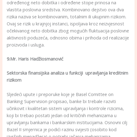
određenog neto dobitka i određene stope prinosa na
vlastita poslovna sredstva. Kombinovano dejstvo ova dva
rizika naziva se kombinovanim, totalnim ili ukupnim rizikom.
Ovaj se rizik u krajnjoj instanci, ispoljava kroz neizvjesnost
očekivanog neto dobitka zbog mogućih fluktuacija poslovne
aktivnosti poduzeća, odnosno obima i prihoda od realizacije
proizvoda i usluga.
9.Mr. Haris Hadžiosmanović
Sektorska finansijska analiza u funkciji upravljanja kreditnim
rizikom
Sljedeći upute i preporuke koje je Basel Comittee on
Banking Supervision propisao, banke bi trebale razviti
učinkovit i kvalitetan sistem upravljanja i kontrole rizicima,
koji bi trebao postati jedan od kritičnih mehanizama u
upravljanju bankama i bankarskim institucijama. Osnovni cilj
Bazel II smjernica je podići razinu svijesti (osobito kod
izvršnih menadžera) o potrebi jačanja mehanizama