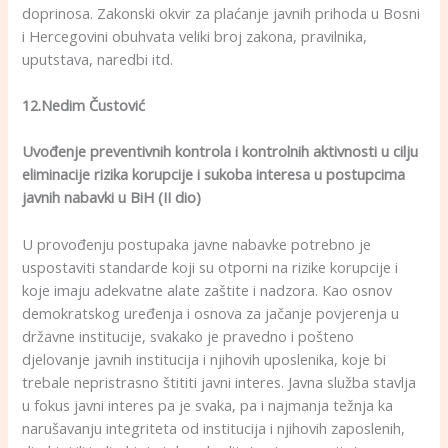
doprinosa. Zakonski okvir za plaćanje javnih prihoda u Bosni
i Hercegovini obuhvata veliki broj zakona, pravilnika,
uputstava, naredbi itd.
12.Nedim Čustović
Uvođenje preventivnih kontrola i kontrolnih aktivnosti u cilju
eliminacije rizika korupcije i sukoba interesa u postupcima
javnih nabavki u BiH (II dio)
U provođenju postupaka javne nabavke potrebno je
uspostaviti standarde koji su otporni na rizike korupcije i
koje imaju adekvatne alate zaštite i nadzora. Kao osnov
demokratskog uređenja i osnova za jačanje povjerenja u
državne institucije, svakako je pravedno i pošteno
djelovanje javnih institucija i njihovih uposlenika, koje bi
trebale nepristrasno štititi javni interes. Javna služba stavlja
u fokus javni interes pa je svaka, pa i najmanja težnja ka
narušavanju integriteta od institucija i njihovih zaposlenih,