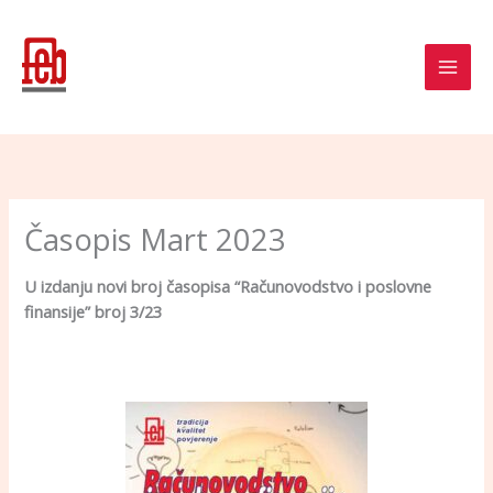
Skip
to
content
Časopis Mart 2023
U izdanju novi broj časopisa “Računovodstvo i posl
ovne
finansije” broj 3/23