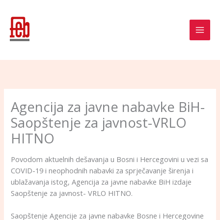
Skip
to
content
Agencija za javne nabavke BiH-
Saopštenje za javnost-VRLO
HITNO
Povodom aktuelnih dešavanja u Bosni i Hercegovini u vezi sa
COVID-19 i neophodnih nabavki za sprječavanje širenja i
ublažavanja istog, Agencija za javne nabavke BiH izdaje
Saopštenje za javnost- VRLO HITNO.
Saopštenje Agencije za javne nabavke Bosne i Hercegovine