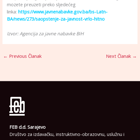
mozete preuzeti preko sljedećeg
linka:
https://www.javnenabavke.gov.ba/bs-Latn-
BA/news/273/saopstenje-za-javnost-vrlo-hitno
Izvor: Agencija za javne nabavke BiH
←
Previous Članak
Next Članak
→
FEB d.d. Sarajevo
Društvo za izdavačku, instruktivno-obrazovnu, uslužnu i