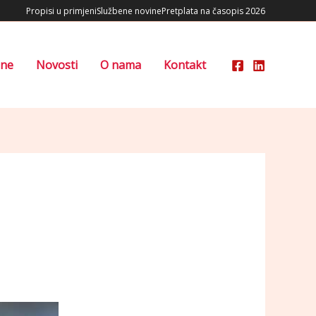
Propisi u primjeni
Službene novine
Pretplata na časopis 2026
ene
Novosti
O nama
Kontakt