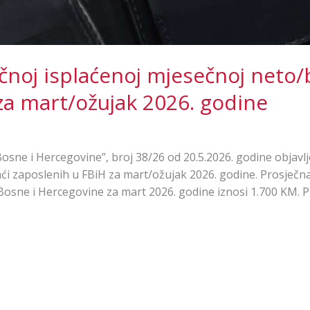
čnoj isplaćenoj mjesečnoj neto/
za mart/ožujak 2026. godine
sne i Hercegovine”, broj 38/26 od 20.5.2026. godine objavl
ći zaposlenih u FBiH za mart/ožujak 2026. godine. Prosječn
Bosne i Hercegovine za mart 2026. godine iznosi 1.700 KM. 