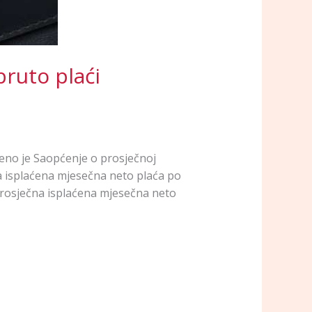
bruto plaći
jeno je Saopćenje o prosječnoj
a isplaćena mjesečna neto plaća po
Prosječna isplaćena mjesečna neto