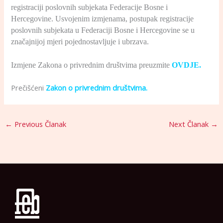
registraciji poslovnih subjekata Federacije Bosne i
Hercegovine. Usvojenim izmjenama, postupak registracije
poslovnih subjekata u Federaciji Bosne i Hercegovine se u
značajnijoj mjeri pojednostavljuje i ubrzava.
Izmjene Zakona o privrednim društvima preuzmite
OVDJE.
Prečišćeni
Zakon o privrednim društvima
.
←
Previous Članak
Next Članak
→