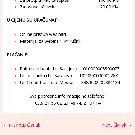
Za ostale učesnike 120,00 KM
U CIJENU SU URAČUNATI:
Online pristup webinaru
Materijal za webinar– Priručnik
PLAĆANJE:
Raiffeisen bank d.d. Sarajevo 1610000063300077
Union banka d.d. Sarajevo 1020290000002288
UniCredit bank d.d. Mostar 3389002207884134
Sve potrebne informacije na telefone:
033/ 21 58 02, 21 48 74, 21 07 14
←
Previous Članak
Next Članak
→