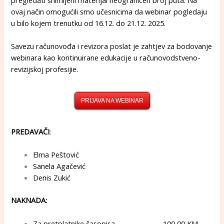
pregledati snimljeni materijal neograničen broj puta. Na
ovaj način omogućili smo učesnicima da webinar pogledaju
u bilo kojem trenutku od 16.12. do 21.12. 2025.
Savezu računovođa i revizora poslat je zahtjev za bodovanje
webinara kao kontinuirane edukacije u računovodstveno-
revizijskoj profesijie.
PRIJAVA NA WEBINAR
PREDAVAČI
:
Elma Peštović
Sanela Agačević
Denis Zukić
NAKNADA:
Za pretplatnike časopisa 100,00 KM