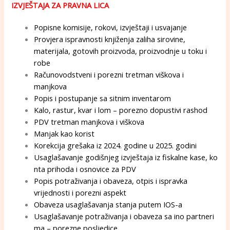
IZVJEŠTAJA ZA PRAVNA LICA
Popisne komisije, rokovi, izvještaji i usvajanje
Provjera ispravnosti knjiženja zaliha sirovine,
materijala, gotovih proizvoda, proizvodnje u toku i
robe
Računovodstveni i porezni tretman viškova i
manjkova
Popis i postupanje sa sitnim inventarom
Kalo, rastur, kvar i lom – porezno dopustivi rashod
PDV tretman manjkova i viškova
Manjak kao korist
Korekcija grešaka iz 2024. godine u 2025. godini
Usaglašavanje godišnjeg izvještaja iz fiskalne kase, ko
nta prihoda i osnovice za PDV
Popis potraživanja i obaveza, otpis i ispravka
vrijednosti i porezni aspekt
Obaveza usaglašavanja stanja putem IOS-a
Usaglašavanje potraživanja i obaveza sa ino partneri
ma – porezne posljedice