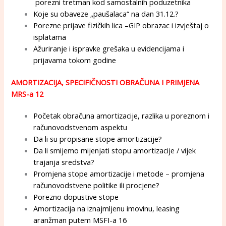
porezni tretman kod samostalnih poduzetnika
Koje su obaveze „paušalaca“ na dan 31.12.?
Porezne prijave fizičkih lica –GIP obrazac i izvještaj o
isplatama
Ažuriranje i ispravke grešaka u evidencijama i
prijavama tokom godine
AMORTIZACIJA, SPECIFIČNOSTI OBRAČUNA I PRIMJENA
MRS-a 12
Početak obračuna amortizacije, razlika u poreznom i
računovodstvenom aspektu
Da li su propisane stope amortizacije?
Da li smijemo mijenjati stopu amortizacije / vijek
trajanja sredstva?
Promjena stope amortizacije i metode – promjena
računovodstvene politike ili procjene?
Porezno dopustive stope
Amortizacija na iznajmljenu imovinu, leasing
aranžman putem MSFI-a 16