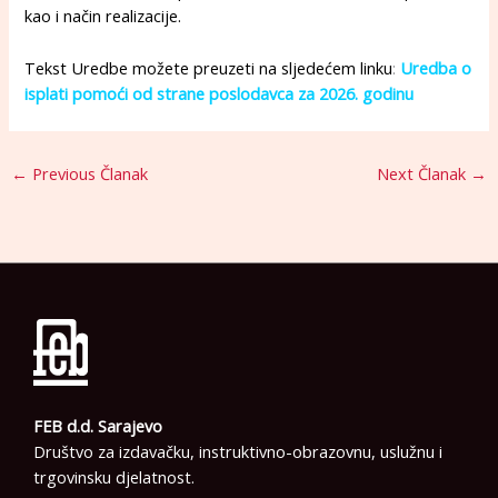
kao i način realizacije.
Tekst Uredbe možete preuzeti na sljedećem linku
:
Uredba o
isplati pomoći od strane poslodavca za 2026. godinu
←
Previous Članak
Next Članak
→
FEB d.d. Sarajevo
Društvo za izdavačku, instruktivno-obrazovnu, uslužnu i
trgovinsku djelatnost.