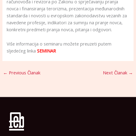
računovođa i revizora po Zakonu o sprječavanju pranja
novca i finansiranja terorizma, prezentacija međunarodnih
standarda i novosti u evropskom zakonodavstvu vezanih za
navedene profesije, indikatori za sumnju na pranje novca,
konkretni predmeti pranja novca, pitanja i odgovori.
Više informacija o seminaru možete preuzeti putem
sljedećeg linka
SEMINAR
←
Previous Članak
Next Članak
→