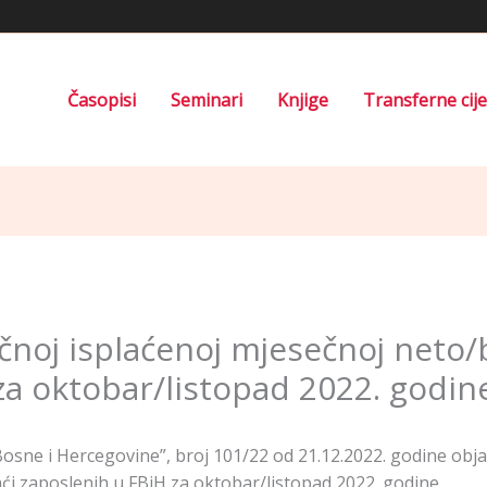
Časopisi
Seminari
Knjige
Transferne cij
čnoj isplaćenoj mjesečnoj neto/
za oktobar/listopad 2022. godin
sne i Hercegovine”, broj 101/22 od 21.12.2022. godine obja
ći zaposlenih u FBiH za oktobar/listopad 2022. godine.