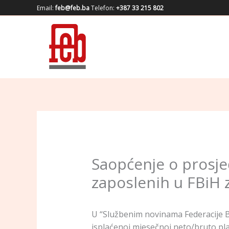
Skip
Email:
feb@feb.ba
Telefon:
+387 33 215 802
to
content
Saopćenje o prosje
zaposlenih u FBiH 
U “Službenim novinama Federacije Bo
isplaćenoj mjesečnoj neto/bruto pla