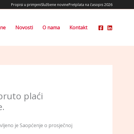
Propisi u primjeni
Službene novine
Pretplata na časopis 2026
ene
Novosti
O nama
Kontakt
bruto plaći
e.
vljeno je Saopćenje o prosječnoj