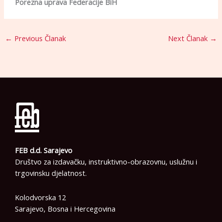
Porezna uprava Federacije BiH
←
Previous Članak
Next Članak
→
FEB d.d. Sarajevo
Društvo za izdavačku, instruktivno-obrazovnu, uslužnu i
trgovinsku djelatnost.
Kolodvorska 12
Sarajevo, Bosna i Hercegovina