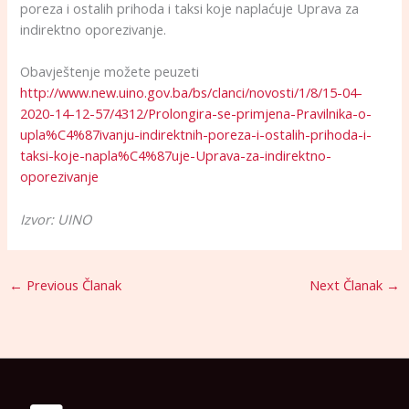
poreza i ostalih prihoda i taksi koje naplaćuje Uprava za
indirektno oporezivanje.
Obavještenje možete peuzeti
http://www.new.uino.gov.ba/bs/clanci/novosti/1/8/15-04-
2020-14-12-57/4312/Prolongira-se-primjena-Pravilnika-o-
upla%C4%87ivanju-indirektnih-poreza-i-ostalih-prihoda-i-
taksi-koje-napla%C4%87uje-Uprava-za-indirektno-
oporezivanje
Izvor: UINO
←
Previous Članak
Next Članak
→