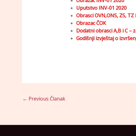
Obrazac INV-01 2020
Uputstvo INV-01 2020
Obrasci OVN,ONS, ZS, TZ
Obrazac ČOK
Dodatni obrasci A,B i C – 
Godišnji izvještaj o izvrš
←
Previous Članak