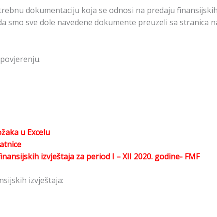
ebnu dokumentaciju koja se odnosi na predaju finansijskih 
 smo sve dole navedene dokumente preuzeli sa stranica nadl
povjerenju.
ožaka u Excelu
atnice
finansijskih izvještaja za period I – XII 2020. godine- FMF
ijskih izvještaja: