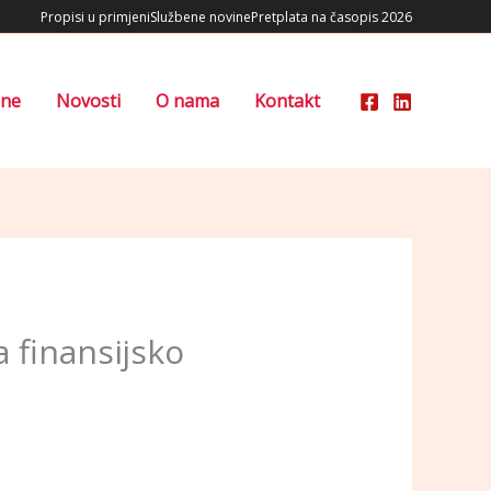
Propisi u primjeni
Službene novine
Pretplata na časopis 2026
ene
Novosti
O nama
Kontakt
 finansijsko