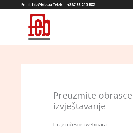
Skip
Email:
feb@feb.ba
Telefon:
+387 33 215 802
to
content
Preuzmite obrasce
izvještavanje
Dragi učesnici webinara,