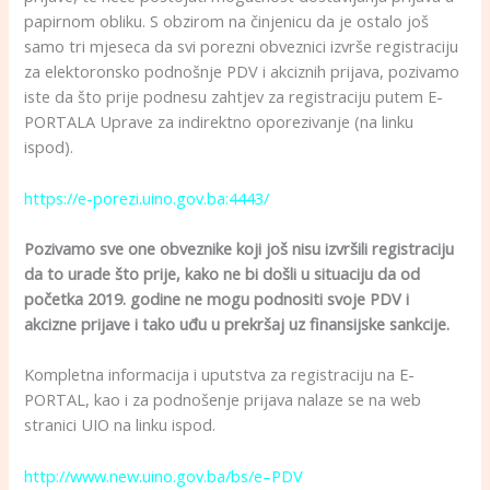
papirnom obliku. S obzirom na činjenicu da je ostalo još
samo tri mjeseca da svi porezni obveznici izvrše registraciju
za elektoronsko podnošnje PDV i akciznih prijava, pozivamo
iste da što prije podnesu zahtjev za registraciju putem E-
PORTALA Uprave za indirektno oporezivanje (na linku
ispod).
https://e-porezi.uino.gov.ba:4443/
Pozivamo sve one obveznike koji još nisu izvršili registraciju
da to urade što prije, kako ne bi došli u situaciju da od
početka 2019. godine ne mogu podnositi svoje PDV i
akcizne prijave i tako uđu u prekršaj uz finansijske sankcije.
Kompletna informacija i uputstva za registraciju na E-
PORTAL, kao i za podnošenje prijava nalaze se na web
stranici UIO na linku ispod.
http://www.new.uino.gov.ba/bs/e–PDV