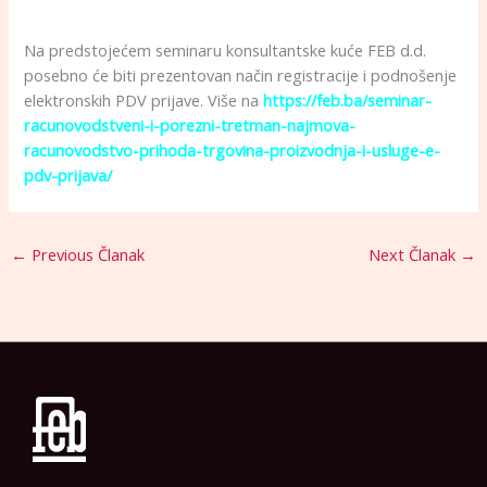
Na predstojećem seminaru konsultantske kuće FEB d.d.
posebno će biti prezentovan način registracije i podnošenje
elektronskih PDV prijave. Više na
https://feb.ba/seminar-
racunovodstveni-i-porezni-tretman-najmova-
racunovodstvo-prihoda-trgovina-proizvodnja-i-usluge-e-
pdv-prijava/
←
Previous Članak
Next Članak
→