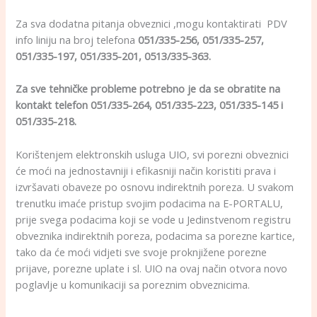
Za sva dodatna pitanja obveznici ,mogu kontaktirati PDV
info liniju na broj telefona
051/335-256, 051/335-257,
051/335-197, 051/335-201, 0513/335-363.
Za sve tehničke probleme potrebno je da se obratite na
kontakt telefon 051/335-264, 051/335-223, 051/335-145 i
051/335-218.
Korištenjem elektronskih usluga UIO, svi porezni obveznici
će moći na jednostavniji i efikasniji način koristiti prava i
izvršavati obaveze po osnovu indirektnih poreza. U svakom
trenutku imaće pristup svojim podacima na E-PORTALU,
prije svega podacima koji se vode u Jedinstvenom registru
obveznika indirektnih poreza, podacima sa porezne kartice,
tako da će moći vidjeti sve svoje proknjižene porezne
prijave, porezne uplate i sl. UIO na ovaj način otvora novo
poglavlje u komunikaciji sa poreznim obveznicima.