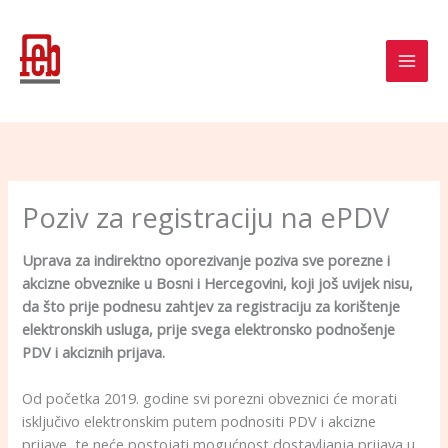
Skip
to
content
Poziv za registraciju na ePDV
Uprava za indirektno oporezivanje poziva sve porezne i
akcizne obveznike u Bosni i Hercegovini, koji još uvijek nisu,
da što prije podnesu zahtjev za registraciju za korištenje
elektronskih usluga, prije svega elektronsko podnošenje
PDV i akciznih prijava.
Od početka 2019. godine svi porezni obveznici će morati
isključivo elektronskim putem podnositi PDV i akcizne
prijave, te neće postojati mogućnost dostavljanja prijava u