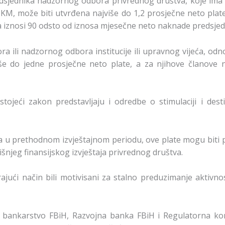
sjednika nadzornog odbora privrednog društva, koje ima v
a KM, može biti utvrđena najviše do 1,2 prosječne neto pla
 iznosi 90 odsto od iznosa mjesečne neto naknade predsjed
a ili nadzornog odbora institucije ili upravnog vijeća, od
še do jedne prosječne neto plate, a za njihove članove 
jeći zakon predstavljaju i odredbe o stimulaciji i desti
ja u prethodnom izvještajnom periodu, ove plate mogu biti 
njeg finansijskog izvještaja privrednog društva.
jući način bili motivisani za stalno preduzimanje aktivnost
bankarstvo FBiH, Razvojna banka FBiH i Regulatorna komi