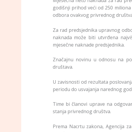
Mjesečna neto naknada za rad pred
godišnji prihod veći od 250 milion
odbora ovakvog privrednog društva
Za rad predsjednika upravnog odbor
naknada može biti utvrđena najvi
mjesečne naknade predsjednika.
Značajnu novinu u odnosu na posto
društava.
U zavisnosti od rezultata poslovan
periodu do usvajanja narednog godiš
Time bi članovi uprave na odgovara
stanja privrednog društva.
Prema Nacrtu zakona, Agencija za 