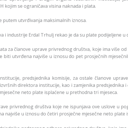
H kojim se ograničava visina naknada i plata.
se putem utvrđivanja maksimalnih iznosa.
a i industrije Erdal Trhulj rekao je da su plate podijeljene u d
ata za članove uprave privrednog društva, koje ima više od 
e biti utvrđena najviše u iznosu do pet prosječnih mjesečni
stitucije, predsjednika komisije, za ostale članove uprave,
 izvršnih direktora institucije, kao i zamjenika predsjednika
e mjesečne neto plate isplaćene u prethodna tri mjeseca.
ave privrednog društva koje ne ispunjava ove uslove u pog
a najviše u iznosu do četiri prosječne mjesečne neto plate 