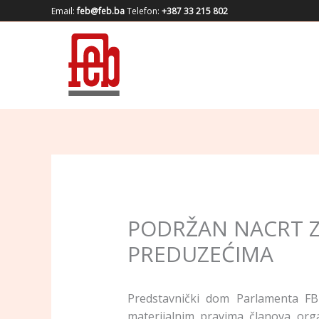
Skip
Email:
feb@feb.ba
Telefon:
+387 33 215 802
to
content
PODRŽAN NACRT Z
PREDUZEĆIMA
Predstavnički dom Parlamenta F
materijalnim pravima članova orga