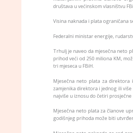
društava u većinskom vlasništvu FBi
Visina naknada i plata ograničana 
Federalni ministar energije, rudarstv
Trhulj je naveo da mjesečna neto pl
prihod veći od 250 miliona KM, mož
tri mjeseca u FBiH.
Mjesečna neto plata za direktora in
zamjenika direktora i jednog ili više
najviše u iznosu do četiri prosječn
Mjesečna neto plata za članove upr
godišnjeg prihoda može biti utvrđen