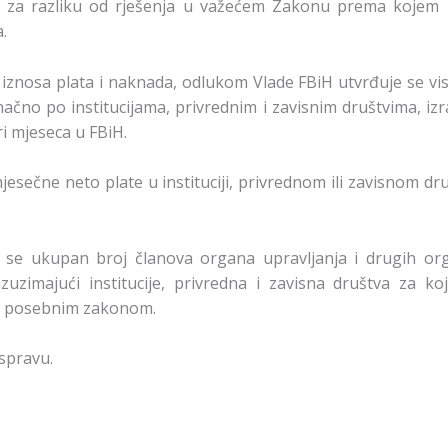
je, za razliku od rješenja u važećem Zakonu prema kojem
.
znosa plata i naknada, odlukom Vlade FBiH utvrđuje se vi
načno po institucijama, privrednim i zavisnim društvima, i
i mjeseca u FBiH.
jesečne neto plate u instituciji, privrednom ili zavisnom d
se ukupan broj članova organa upravljanja i drugih org
izuzimajući institucije, privredna i zavisna društva za 
en posebnim zakonom.
spravu.