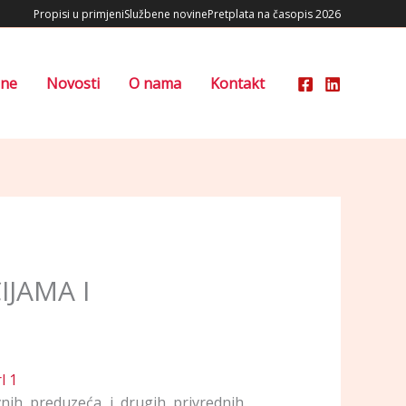
Propisi u primjeni
Službene novine
Pretplata na časopis 2026
ene
Novosti
O nama
Kontakt
JAMA I
vnih preduzeća i drugih privrednih