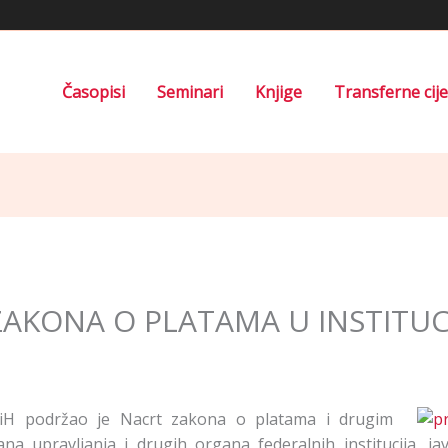
Časopisi
Seminari
Knjige
Transferne cij
AKONA O PLATAMA U INSTITUCI
BiH podržao je Nacrt zakona o platama i drugim
na upravljanja i drugih organa federalnih institucija, ja