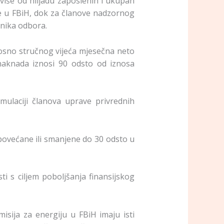
iše od hiljadu zaposlenih i ukupan
te u FBiH, dok za članove nadzornog
nika odbora.
nosno stručnog vijeća mjesečna neto
naknada iznosi 90 odsto od iznosa
mulaciji članova uprave privrednih
povećane ili smanjene do 30 odsto u
i s ciljem poboljšanja finansijskog
sija za energiju u FBiH imaju isti