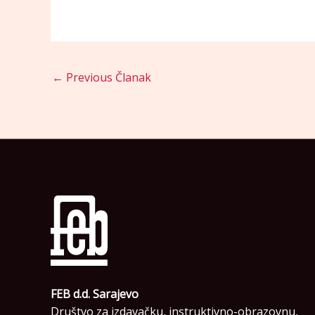
←
Previous Članak
FEB d.d. Sarajevo
Društvo za izdavačku, instruktivno-obrazovnu,