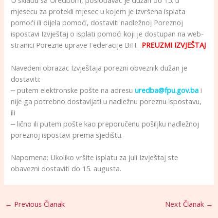
U skladu sa Uredbom, poslodavac je dužan do 15. u
mjesecu za protekli mjesec u kojem je izvršena isplata
pomoći ili dijela pomoći, dostaviti nadležnoj Poreznoj
ispostavi Izvještaj o isplati pomoći koji je dostupan na web-
stranici Porezne uprave Federacije BiH.
PREUZMI IZVJEŠTAJ
Navedeni obrazac Izvještaja porezni obveznik dužan je
dostaviti:
⎼ putem elektronske pošte na adresu
uredba@fpu.gov.ba
i
nije ga potrebno dostavljati u nadležnu poreznu ispostavu,
ili
⎼ lično ili putem pošte kao preporučenu pošiljku nadležnoj
poreznoj ispostavi prema sjedištu.
Napomena: Ukoliko vršite isplatu za juli Izvještaj ste
obavezni dostaviti do 15. augusta.
←
Previous Članak
Next Članak
→