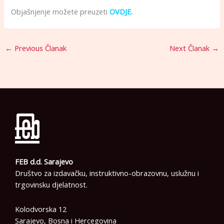
Objašnjenje možete preuzeti
OVDJE.
←
Previous Članak
Next Članak
→
FEB d.d. Sarajevo
Društvo za izdavačku, instruktivno-obrazovnu, uslužnu i
trgovinsku djelatnost.
Kolodvorska 12
Sarajevo, Bosna i Hercegovina