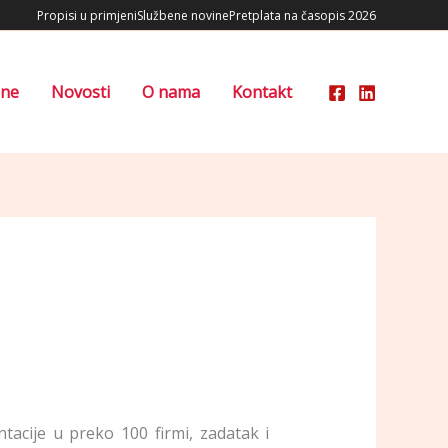
Propisi u primjeni
Službene novine
Pretplata na časopis 2026
ene
Novosti
O nama
Kontakt
tacije u preko 100 firmi, zadatak i