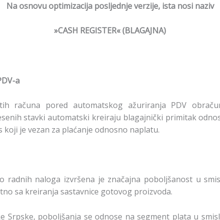
Na osnovu optimizacija posljednje verzije, ista nosi naziv
»CASH REGISTER« (BLAGAJNA)
 PDV-a
atih računa pored automatskog ažuriranja PDV obračun
nih stavki automatski kreiraju blagajnički primitak odnosn
s koji je vezan za plaćanje odnosno naplatu.
 radnih naloga izvršena je značajna poboljšanost u smi
ktno sa kreiranja sastavnice gotovog proizvoda.
ke Srpske, poboljšanja se odnose na segment plata u smis