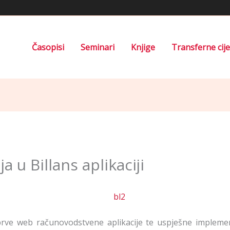
Časopisi
Seminari
Knjige
Transferne cij
a u Billans aplikaciji
prve web računovodstvene aplikacije te uspješne implemen