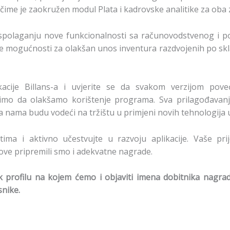
, čime je zaokružen modul Plata i kadrovske analitike za oba
aspolaganju nove funkcionalnosti sa računovodstvenog i p
ne mogućnosti za olakšan unos inventura razdvojenih po skla
ikacije Billans-a i uvjerite se da svakom verzijom po
imo da olakšamo korištenje programa. Sva prilagođavanja 
 sa nama budu vodeći na tržištu u primjeni novih tehnologija
ima i aktivno učestvujte u razvoju aplikacije. Vaše prij
nove pripremili smo i adekvatne nagrade.
 profilu na kojem ćemo i objaviti imena dobitnika nagrad
snike.