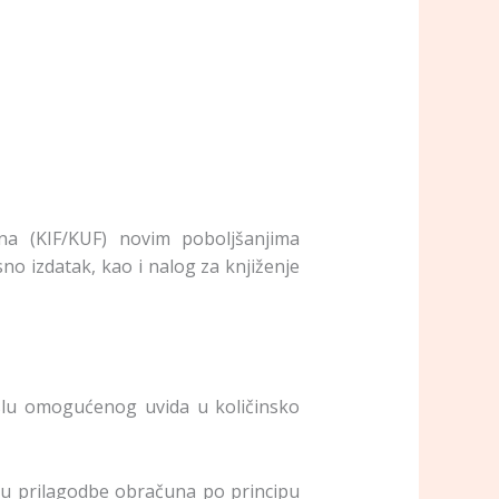
a (KIF/KUF) novim poboljšanjima
o izdatak, kao i nalog za knjiženje
slu omogućenog uvida u količinsko
lu prilagodbe obračuna po principu