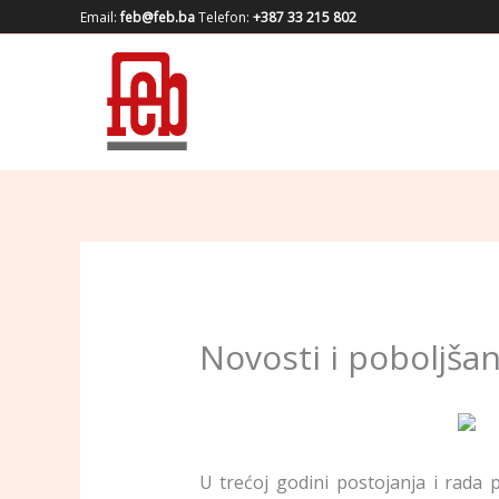
Skip
Email:
feb@feb.ba
Telefon:
+387 33 215 802
to
content
Novosti i poboljšanj
U trećoj godini postojanja i rada 