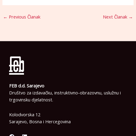
←
Previous Članak
Next Članak
→
FEB d.d. Sarajevo
Društvo za izdavačku, instruktivno-obrazovnu, uslužnu i
trgovinsku djelatnost.
Kolodvorska 12
Sarajevo, Bosna i Hercegovina