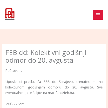
Skip
to
content
FEB dd: Kolektivni godišnji
odmor do 20. avgusta
Poštovani,
Uposlenici preduzeća FEB dd Sarajevo, trenutno su na
kolektivnom godišnjem odmoru do 20. avgusta. Sve
eventualne upite šaljite na mail feb@feb.ba.
Vaš FEB dd