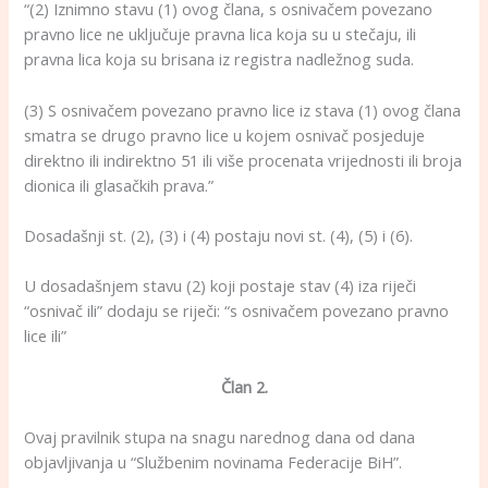
“(2) Iznimno stavu (1) ovog člana, s osnivačem povezano
pravno lice ne uključuje pravna lica koja su u stečaju, ili
pravna lica koja su brisana iz registra nadležnog suda.
(3) S osnivačem povezano pravno lice iz stava (1) ovog člana
smatra se drugo pravno lice u kojem osnivač posjeduje
direktno ili indirektno 51 ili više procenata vrijednosti ili broja
dionica ili glasačkih prava.”
Dosadašnji st. (2), (3) i (4) postaju novi st. (4), (5) i (6).
U dosadašnjem stavu (2) koji postaje stav (4) iza riječi
“osnivač ili” dodaju se riječi: “s osnivačem povezano pravno
lice ili”
Član 2.
Ovaj pravilnik stupa na snagu narednog dana od dana
objavljivanja u “Službenim novinama Federacije BiH”.