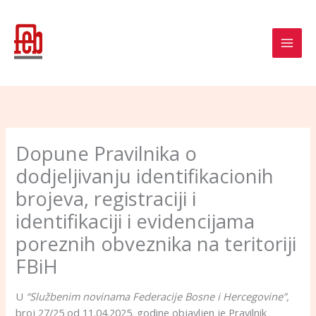
Skip
to
content
Dopune Pravilnika o
dodjeljivanju identifikacionih
brojeva, registraciji i
identifikaciji i evidencijama
poreznih obveznika na teritoriji
FBiH
U
“Službenim novinama Federacije Bosne i Hercegovine”,
broj 27/25 od 11.04.2025. godine objavljen je Pravilnik