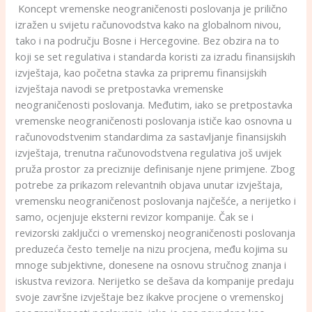
Koncept vremenske neograničenosti poslovanja je prilično
izražen u svijetu računovodstva kako na globalnom nivou,
tako i na području Bosne i Hercegovine. Bez obzira na to
koji se set regulativa i standarda koristi za izradu finansijskih
izvještaja, kao početna stavka za pripremu finansijskih
izvještaja navodi se pretpostavka vremenske
neograničenosti poslovanja. Međutim, iako se pretpostavka
vremenske neograničenosti poslovanja ističe kao osnovna u
računovodstvenim standardima za sastavljanje finansijskih
izvještaja, trenutna računovodstvena regulativa još uvijek
pruža prostor za preciznije definisanje njene primjene. Zbog
potrebe za prikazom relevantnih objava unutar izvještaja,
vremensku neograničenost poslovanja najčešće, a nerijetko i
samo, ocjenjuje eksterni revizor kompanije. Čak se i
revizorski zaključci o vremenskoj neograničenosti poslovanja
preduzeća često temelje na nizu procjena, među kojima su
mnoge subjektivne, donesene na osnovu stručnog znanja i
iskustva revizora. Nerijetko se dešava da kompanije predaju
svoje završne izvještaje bez ikakve procjene o vremenskoj