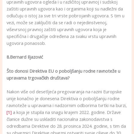
upravnih ugovora ogleda i u različitoj upravnoj i sudskoj
zaštiti upravnih ugovora kao i organima koji su nadležni da
odlučuju o istoj za sve tri vrste pobrojanih ugovora. S tim u
vezi, može se zaključiti da se radi o nejedinstvenoj,
viševrsnoj pravnoj zaštiti upravnih ugovora koja je
specifična i drugačije određena za svaku vrstu upravnih
ugovora ponaosob.
8.Bernard Iljazović
Što donosi Direktiva EU o poboljšanju rodne ravnoteže u
upravama trgovačkih društava?
Nakon više od desetljeća pregovaranja na razini Europske
unije konačno je donesena Direktiva o poboljšanju rodne
ravnoteže u upravama i nadzornim odborima tvrtki na burzi,
[1]
a koja je stupila na snagu krajem 2022. godine. Države
članice dužne su uskladiti nacionalna zakonodavstva s
odredbama Direktive do 28. prosinca 2024. godine, s tim da
su obveznici Direktive obvezni ostvariti svoje ciljeve do 30.