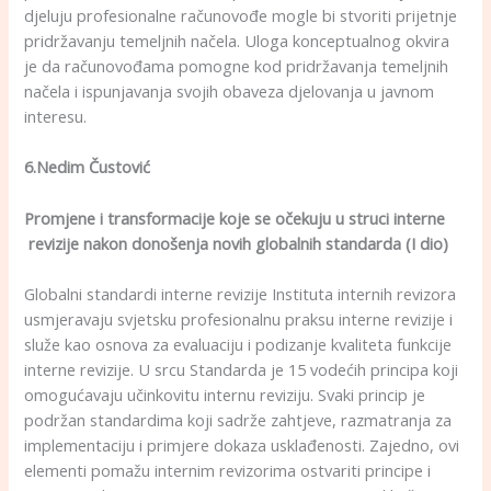
djeluju profesionalne računovođe mogle bi stvoriti prijetnje
pridržavanju temeljnih načela. Uloga konceptualnog okvira
je da računovođama pomogne kod pridržavanja temeljnih
načela i ispunjavanja svojih obaveza djelovanja u javnom
interesu.
6.Nedim Čustović
Promjene i transformacije koje se očekuju u struci interne
revizije nakon donošenja novih globalnih standarda (I dio)
Globalni standardi interne revizije Instituta internih revizora
usmjeravaju svjetsku profesionalnu praksu interne revizije i
služe kao osnova za evaluaciju i podizanje kvaliteta funkcije
interne revizije. U srcu Standarda je 15 vodećih principa koji
omogućavaju učinkovitu internu reviziju. Svaki princip je
podržan standardima koji sadrže zahtjeve, razmatranja za
implementaciju i primjere dokaza usklađenosti. Zajedno, ovi
elementi pomažu internim revizorima ostvariti principe i