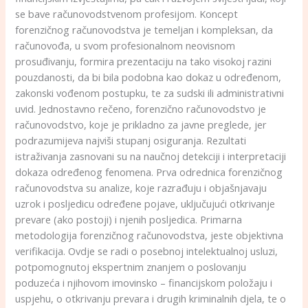
se bave računovodstvenom profesijom. Koncept
forenzičnog računovodstva je temeljan i kompleksan, da
računovođa, u svom profesionalnom neovisnom
prosuđivanju, formira prezentaciju na tako visokoj razini
pouzdanosti, da bi bila podobna kao dokaz u određenom,
zakonski vođenom postupku, te za sudski ili administrativni
uvid. Jednostavno rečeno, forenzično računovodstvo je
računovodstvo, koje je prikladno za javne preglede, jer
podrazumijeva najviši stupanj osiguranja. Rezultati
istraživanja zasnovani su na naučnoj detekciji i interpretaciji
dokaza određenog fenomena. Prva odrednica forenzičnog
računovodstva su analize, koje razrađuju i objašnjavaju
uzrok i posljedicu određene pojave, uključujući otkrivanje
prevare (ako postoji) i njenih posljedica. Primarna
metodologija forenzičnog računovodstva, jeste objektivna
verifikacija. Ovdje se radi o posebnoj intelektualnoj usluzi,
potpomognutoj ekspertnim znanjem o poslovanju
poduzeća i njihovom imovinsko – financijskom položaju i
uspjehu, o otkrivanju prevara i drugih kriminalnih djela, te o