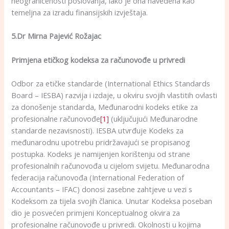
neograničenosti poslovanja, iako je ona navedena kao
temeljna za izradu finansijskih izvještaja.
5.Dr Mirna Pajević Rožajac
Primjena etičkog kodeksa za računovođe u privredi
Odbor za etičke standarde (International Ethics Standards
Board – IESBA) razvija i izdaje, u okviru svojih vlastitih ovlasti
za donošenje standarda, Međunarodni kodeks etike za
profesionalne računovođe
[1]
(uključujući Međunarodne
standarde nezavisnosti). IESBA utvrđuje Kodeks za
međunarodnu upotrebu pridržavajući se propisanog
postupka. Kodeks je namijenjen korištenju od strane
profesionalnih računovođa u cijelom svijetu. Međunarodna
federacija računovođa (International Federation of
Accountants – IFAC) donosi zasebne zahtjeve u vezi s
Kodeksom za tijela svojih članica. Unutar Kodeksa poseban
dio je posvećen primjeni Konceptualnog okvira za
profesionalne računovođe u privredi. Okolnosti u kojima