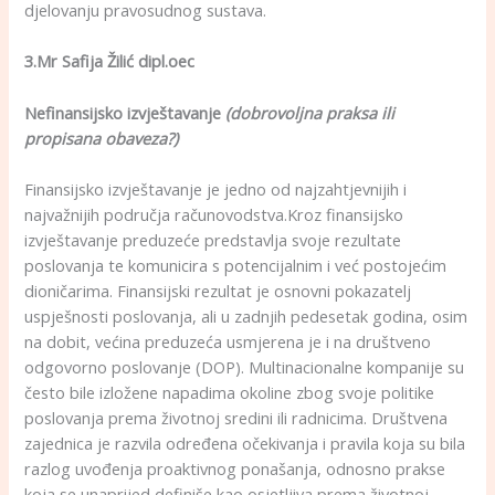
djelovanju pravosudnog sustava.
3.Mr Safija Žilić dipl.oec
Nefinansijsko izvještavanje
(dobrovoljna praksa ili
propisana obaveza?)
Finansijsko izvještavanje je jedno od najzahtjevnijih i
najvažnijih područja računovodstva.Kroz finansijsko
izvještavanje preduzeće predstavlja svoje rezultate
poslovanja te komunicira s potencijalnim i već postojećim
dioničarima. Finansijski rezultat je osnovni pokazatelj
uspješnosti poslovanja, ali u zadnjih pedesetak godina, osim
na dobit, većina preduzeća usmjerena je i na društveno
odgovorno poslovanje (DOP). Multinacionalne kompanije su
često bile izložene napadima okoline zbog svoje politike
poslovanja prema životnoj sredini ili radnicima. Društvena
zajednica je razvila određena očekivanja i pravila koja su bila
razlog uvođenja proaktivnog ponašanja, odnosno prakse
koja se unaprijed definiše kao osjetljiva prema životnoj