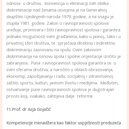
odnose u društvu. Konvencija o eliminaciji svih oblika
diskriminacije nad ženama usvojena je na Generalnoj
skupštini Ujedinjenih naroda 1979. godine, a na snagu je
stupila 1981. godine. Zakon o ravnopravnosti spolova
uređuje, promovira i štiti ravnopravnost spolova i garantira
jednake mogućnosti svim građanima, kako u javnoj, tako i u
privatnoj sferi društva, te sprječava direktnu i indirektnu
diskriminaciju zasnovanu na spolu. Ovim zakonom
diskriminacija na osnovu spola i spolne orijentacije izričito je
zabranjena. Puna ravnopravnost spolova garantira se u
svim sferama društva, a naročito u oblasti obrazovanja,
ekonomiji, zapošljavanju i radu, socijalnoj i zdravstvenoj
zaštiti, sportu, kulturi, javnom životu i medijima. Međutim,
ostvarivanje pune ravnopravnosti spolova je dugotrajan
proces koji, svakako, zahtijeva dalje reforme.
11.Prof. dr Asja Gojačić
Kompetencije menadžera kao faktor uspješnosti preduzeća