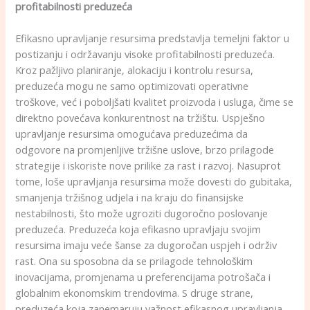
profitabilnosti preduzeća
Efikasno upravljanje resursima predstavlja temeljni faktor u
postizanju i održavanju visoke profitabilnosti preduzeća.
Kroz pažljivo planiranje, alokaciju i kontrolu resursa,
preduzeća mogu ne samo optimizovati operativne
troškove, već i poboljšati kvalitet proizvoda i usluga, čime se
direktno povećava konkurentnost na tržištu. Uspješno
upravljanje resursima omogućava preduzećima da
odgovore na promjenljive tržišne uslove, brzo prilagode
strategije i iskoriste nove prilike za rast i razvoj. Nasuprot
tome, loše upravljanja resursima može dovesti do gubitaka,
smanjenja tržišnog udjela i na kraju do finansijske
nestabilnosti, što može ugroziti dugoročno poslovanje
preduzeća. Preduzeća koja efikasno upravljaju svojim
resursima imaju veće šanse za dugoročan uspjeh i održiv
rast. Ona su sposobna da se prilagode tehnološkim
inovacijama, promjenama u preferencijama potrošača i
globalnim ekonomskim trendovima. S druge strane,
preduzeća koja zanemaruju važnost efikasnog upravljanja