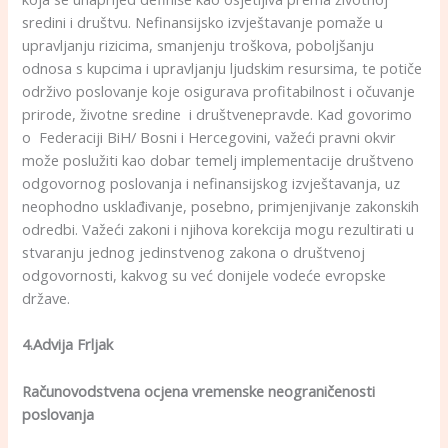
sredini i društvu. Nefinansijsko izvještavanje pomaže u
upravljanju rizicima, smanjenju troškova, poboljšanju
odnosa s kupcima i upravljanju ljudskim resursima, te potiče
održivo poslovanje koje osigurava profitabilnost i očuvanje
prirode, životne sredine i društvenepravde. Kad govorimo
o Federaciji BiH/ Bosni i Hercegovini, važeći pravni okvir
može poslužiti kao dobar temelj implementacije društveno
odgovornog poslovanja i nefinansijskog izvještavanja, uz
neophodno usklađivanje, posebno, primjenjivanje zakonskih
odredbi. Važeći zakoni i njihova korekcija mogu rezultirati u
stvaranju jednog jedinstvenog zakona o društvenoj
odgovornosti, kakvog su već donijele vodeće evropske
države.
4.Advija Frljak
Računovodstvena ocjena vremenske neograničenosti
poslovanja