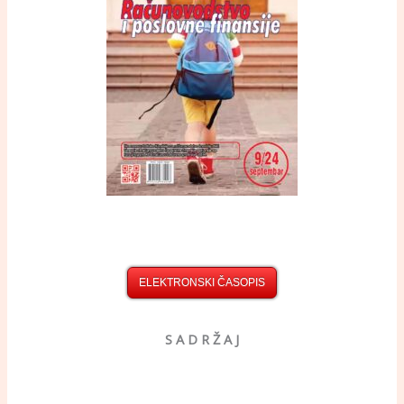
ELEKTRONSKI ČASOPIS
S A D R Ž A J