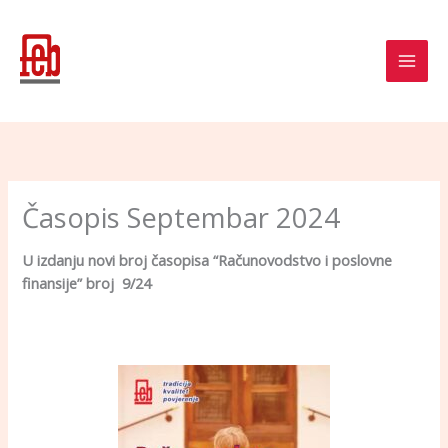
Skip
to
content
Časopis Septembar 2024
U izdanju novi broj časopisa “Računovodstvo i posl
ovne
finansije” broj 9/24