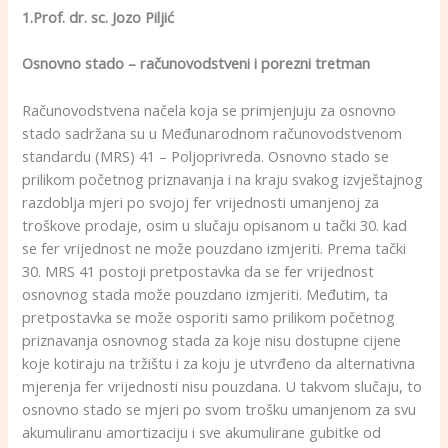
1.Prof. dr. sc. Jozo Piljić
Osnovno stado – računovodstveni i porezni tretman
Računovodstvena načela koja se primjenjuju za osnovno
stado sadržana su u Međunarodnom računovodstvenom
standardu (MRS) 41 – Poljoprivreda. Osnovno stado se
prilikom početnog priznavanja i na kraju svakog izvještajnog
razdoblja mjeri po svojoj fer vrijednosti umanjenoj za
troškove prodaje, osim u slučaju opisanom u tački 30. kad
se fer vrijednost ne može pouzdano izmjeriti. Prema tački
30. MRS 41 postoji pretpostavka da se fer vrijednost
osnovnog stada može pouzdano izmjeriti. Međutim, ta
pretpostavka se može osporiti samo prilikom početnog
priznavanja osnovnog stada za koje nisu dostupne cijene
koje kotiraju na tržištu i za koju je utvrđeno da alternativna
mjerenja fer vrijednosti nisu pouzdana. U takvom slučaju, to
osnovno stado se mjeri po svom trošku umanjenom za svu
akumuliranu amortizaciju i sve akumulirane gubitke od