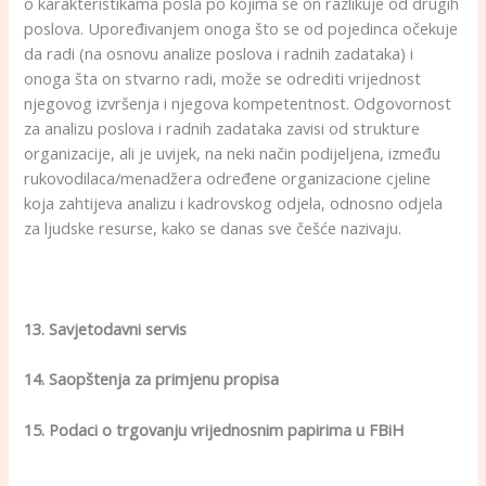
o karakteristikama posla po kojima se on razlikuje od drugih
poslova. Upoređivanjem onoga što se od pojedinca očekuje
da radi (na osnovu analize poslova i radnih zadataka) i
onoga šta on stvarno radi, može se odrediti vrijednost
njegovog izvršenja i njegova kompetentnost. Odgovornost
za analizu poslova i radnih zadataka zavisi od strukture
organizacije, ali je uvijek, na neki način podijeljena, između
rukovodilaca/menadžera određene organizacione cjeline
koja zahtijeva analizu i kadrovskog odjela, odnosno odjela
za ljudske resurse, kako se danas sve češće nazivaju.
13. Savjetodavni servis
14. Saopštenja za primjenu propisa
15. Podaci o trgovanju vrijednosnim papirima u FBiH