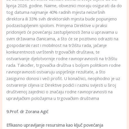
lipnja 2026. godine. Naime, obveznici moraju osigurati da do
tog datuma najmanje 40% radnih mjesta neizvršnih
direktora ili 33% svih direktorskih mjesta bude popunjeno
podzastupljenim spolom. Primjena Direktive u praksi
pridonijeti će povećanju zastupljenosti žena u upravama u
svim državama članicama, a što će se pozitivno odraziti na
gospodarski rast i mobilnost na tržištu rada, jačanje
konkurentnosti uvrštenih trgovačkih društava, te
ostvarivanje djelotvornije rodne ravnopravnosti na tržištu
rada. Također, trgovačka društva s boljom politikom rodne
ravnopravnosti ostvaruju uspješnije rezultate, a što
zasigurno donosi i veći profit. U konačnici, neophodno je uz
ostvarenje ciljeva iz Direktive podići i razinu svijesti u široj
društvenoj zajednici o značaju rodne ravnopravnosti na
upravljačkim položajima u trgovačkim društvima
9.Prof. dr Zorana Agić
Efikasno upravljanje resursima kao ključ povećanja