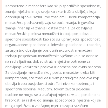
Kompetencije menadžera kao skup specifičnih sposobnosti,
znanja i vještina imaju svoja karakteristična obilježja koja
određuju njihovu svrhu. Pod znanjem u svrhu kompetencija
menadžera podrazumijevaju se opća znanja, trgovačka
znanja, finansijska znanja i ostala znanja. Za obavljanje
menadžerskih poslova menadžeri trebaju posjedovati
specifične sposobnosti kao što su: upravljačke sposobnosti,
organizacione sposobnosti i liderske sposobnosti. Također,
za uspješno obavljanje poslovnih aktivnosti menadžeri
trebaju posjedovati menadžerske vještine koje se odnose
na rad s ljudima, dok su stručne vještine potrebne za
obavljanje konkretnih poslova iz domena poslovnih procesa.
Za obavljanje menadžerskog posla, menadžer treba biti
kompetentan, što znači da u svim područjima poslova koje
obavlja treba posjedovati određeni nivo kompetencija i
specifičnih osobina. Međutim, tokom života pojedine
osobine ne mogu se u značajnoj mjeri razvijati, posebno ne
hrabrost, za razliku od znanja, sposobnosti i vještina koji se
mogu cijeli život u značajnoj mjeri razvijati različitim