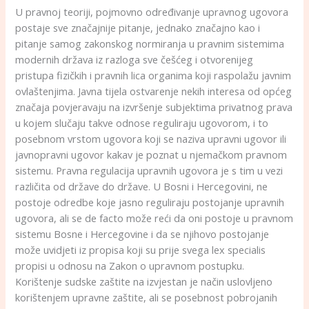
U pravnoj teoriji, pojmovno određivanje upravnog ugovora
postaje sve značajnije pitanje, jednako značajno kao i
pitanje samog zakonskog normiranja u pravnim sistemima
modernih država iz razloga sve češćeg i otvorenijeg
pristupa fizičkih i pravnih lica organima koji raspolažu javnim
ovlaštenjima. Javna tijela ostvarenje nekih interesa od općeg
značaja povjeravaju na izvršenje subjektima privatnog prava
u kojem slučaju takve odnose reguliraju ugovorom, i to
posebnom vrstom ugovora koji se naziva upravni ugovor ili
javnopravni ugovor kakav je poznat u njemačkom pravnom
sistemu. Pravna regulacija upravnih ugovora je s tim u vezi
različita od države do države. U Bosni i Hercegovini, ne
postoje odredbe koje jasno reguliraju postojanje upravnih
ugovora, ali se de facto može reći da oni postoje u pravnom
sistemu Bosne i Hercegovine i da se njihovo postojanje
može uvidjeti iz propisa koji su prije svega lex specialis
propisi u odnosu na Zakon o upravnom postupku.
Korištenje sudske zaštite na izvjestan je način uslovljeno
korištenjem upravne zaštite, ali se posebnost pobrojanih