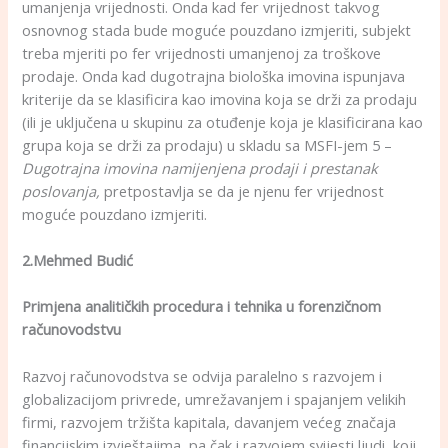
umanjenja vrijednosti. Onda kad fer vrijednost takvog
osnovnog stada bude moguće pouzdano izmjeriti, subjekt
treba mjeriti po fer vrijednosti umanjenoj za troškove
prodaje. Onda kad dugotrajna biološka imovina ispunjava
kriterije da se klasificira kao imovina koja se drži za prodaju
(ili je uključena u skupinu za otuđenje koja je klasificirana kao
grupa koja se drži za prodaju) u skladu sa MSFI-jem 5 –
Dugotrajna imovina namijenjena prodaji i prestanak
poslovanja,
pretpostavlja se da je njenu fer vrijednost
moguće pouzdano izmjeriti.
2.Mehmed Budić
Primjena analitičkih procedura i tehnika u forenzičnom
računovodstvu
Razvoj računovodstva se odvija paralelno s razvojem i
globalizacijom privrede, umrežavanjem i spajanjem velikih
firmi, razvojem tržišta kapitala, davanjem većeg značaja
financijskim izvještajima, pa čak i razvojem svijesti ljudi, koji