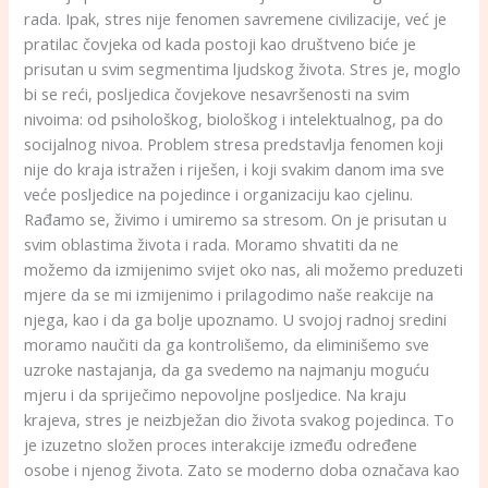
rada. Ipak, stres nije fenomen savremene civilizacije, već je
pratilac čovjeka od kada postoji kao društveno biće je
prisutan u svim segmentima ljudskog života. Stres je, moglo
bi se reći, posljedica čovjekove nesavršenosti na svim
nivoima: od psihološkog, biološkog i intelektualnog, pa do
socijalnog nivoa. Problem stresa predstavlja fenomen koji
nije do kraja istražen i riješen, i koji svakim danom ima sve
veće posljedice na pojedince i organizaciju kao cjelinu.
Rađamo se, živimo i umiremo sa stresom. On je prisutan u
svim oblastima života i rada. Moramo shvatiti da ne
možemo da izmijenimo svijet oko nas, ali možemo preduzeti
mjere da se mi izmijenimo i prilagodimo naše reakcije na
njega, kao i da ga bolje upoznamo. U svojoj radnoj sredini
moramo naučiti da ga kontrolišemo, da eliminišemo sve
uzroke nastajanja, da ga svedemo na najmanju moguću
mjeru i da spriječimo nepovoljne posljedice. Na kraju
krajeva, stres je neizbježan dio života svakog pojedinca. To
je izuzetno složen proces interakcije između određene
osobe i njenog života. Zato se moderno doba označava kao