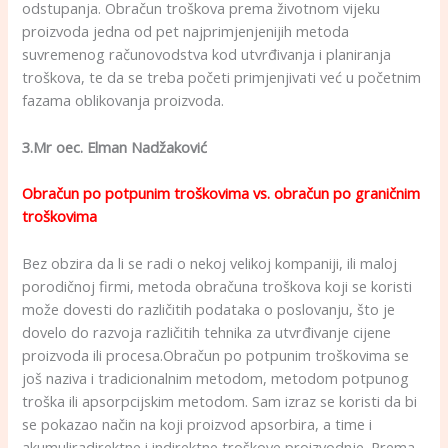
odstupanja. Obračun troškova prema životnom vijeku
proizvoda jedna od pet najprimjenjenijih metoda
suvremenog računovodstva kod utvrđivanja i planiranja
troškova, te da se treba početi primjenjivati već u početnim
fazama oblikovanja proizvoda.
3.Mr oec. Elman Nadžaković
Obračun po potpunim troškovima vs. obračun po graničnim
troškovima
Bez obzira da li se radi o nekoj velikoj kompaniji, ili maloj
porodičnoj firmi, metoda obračuna troškova koji se koristi
može dovesti do različitih podataka o poslovanju, što je
dovelo do razvoja različitih tehnika za utvrđivanje cijene
proizvoda ili procesa.Obračun po potpunim troškovima se
još naziva i tradicionalnim metodom, metodom potpunog
troška ili apsorpcijskim metodom. Sam izraz se koristi da bi
se pokazao način na koji proizvod apsorbira, a time i
akumuliradirektne i indirektne troškove proizvodnje. Prema