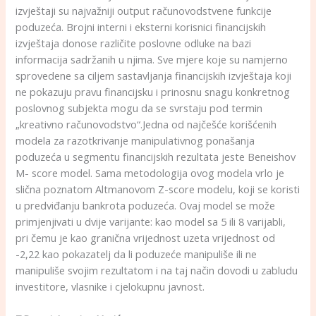
izvještaji su najvažniji output računovodstvene funkcije
poduzeća. Brojni interni i eksterni korisnici financijskih
izvještaja donose različite poslovne odluke na bazi
informacija sadržanih u njima. Sve mjere koje su namjerno
sprovedene sa ciljem sastavljanja financijskih izvještaja koji
ne pokazuju pravu financijsku i prinosnu snagu konkretnog
poslovnog subjekta mogu da se svrstaju pod termin
„kreativno računovodstvo“.Jedna od najčešće korišćenih
modela za razotkrivanje manipulativnog ponašanja
poduzeća u segmentu financijskih rezultata jeste Beneishov
M- score model. Sama metodologija ovog modela vrlo je
slična poznatom Altmanovom Z-score modelu, koji se koristi
u predviđanju bankrota poduzeća. Ovaj model se može
primjenjivati u dvije varijante: kao model sa 5 ili 8 varijabli,
pri čemu je kao granična vrijednost uzeta vrijednost od
-2,22 kao pokazatelj da li poduzeće manipuliše ili ne
manipuliše svojim rezultatom i na taj način dovodi u zabludu
investitore, vlasnike i cjelokupnu javnost.