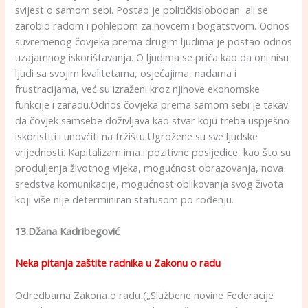
svijest o samom sebi. Postao je političkislobodan ali se
zarobio radom i pohlepom za novcem i bogatstvom. Odnos
suvremenog čovjeka prema drugim ljudima je postao odnos
uzajamnog iskorištavanja. O ljudima se priča kao da oni nisu
ljudi sa svojim kvalitetama, osjećajima, nadama i
frustracijama, već su izraženi kroz njihove ekonomske
funkcije i zaradu.Odnos čovjeka prema samom sebi je takav
da čovjek samsebe doživljava kao stvar koju treba uspješno
iskoristiti i unovčiti na tržištu.Ugrožene su sve ljudske
vrijednosti. Kapitalizam ima i pozitivne posljedice, kao što su
produljenja životnog vijeka, mogućnost obrazovanja, nova
sredstva komunikacije, mogućnost oblikovanja svog života
koji više nije determiniran statusom po rođenju.
13.Džana Kadribegović
Neka pitanja zaštite radnika u Zakonu o radu
Odredbama Zakona o radu („Službene novine Federacije