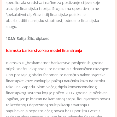
specificirala sredstva i načine za postizanje ciljeva koje
ukazuje finansijska teorija. Stoga, ima operativni, a ne
špekulativni cilj. Glavni cilj finansijske politike je
obezbijeditifinansijsku stabilnost, odnosno finansijsku
snagu.
10.Mr Safija Žilić, dipl.oec
Islamsko bankarstvo kao model finansiranja
Islamsko ili „beskamatno“ bankarstvo posljednjih godina
bilježi snažnu ekspanziju te nastavlja s dinamičnim razvojem.
Ono postaje globalni fenomen te naročito nakon svjetske
finansijske krize zaokuplja pažnju naučnika kako na Istoku
tako i na Zapadu. Slom većeg dijela konvencionalnog
finansijskog sistema koji je počeo 2008. godine je očekivan i
logičan, jer je kreiran na kamatnoj stopi, fiducijarnom novcu
te kreditnoj i depozitnoj multiplikaciji stvaranja i
napuhavanja nepostojećeg novca bez uporišta i veze s
realnom ekonomijom. Tokom krize, islamske finansijske