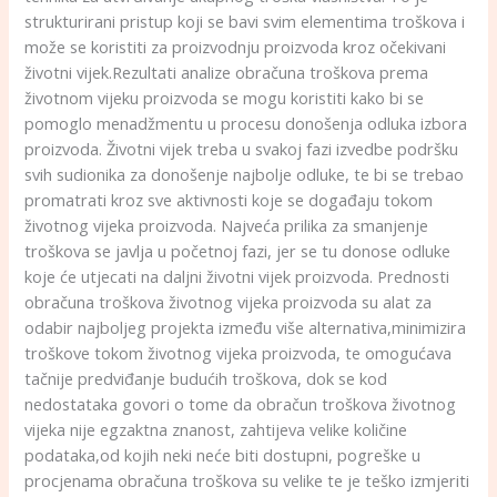
strukturirani pristup koji se bavi svim elementima troškova i
može se koristiti za proizvodnju proizvoda kroz očekivani
životni vijek.Rezultati analize obračuna troškova prema
životnom vijeku proizvoda se mogu koristiti kako bi se
pomoglo menadžmentu u procesu donošenja odluka izbora
proizvoda. Životni vijek treba u svakoj fazi izvedbe podršku
svih sudionika za donošenje najbolje odluke, te bi se trebao
promatrati kroz sve aktivnosti koje se događaju tokom
životnog vijeka proizvoda. Najveća prilika za smanjenje
troškova se javlja u početnoj fazi, jer se tu donose odluke
koje će utjecati na daljni životni vijek proizvoda. Prednosti
obračuna troškova životnog vijeka proizvoda su alat za
odabir najboljeg projekta između više alternativa,minimizira
troškove tokom životnog vijeka proizvoda, te omogućava
tačnije predviđanje budućih troškova, dok se kod
nedostataka govori o tome da obračun troškova životnog
vijeka nije egzaktna znanost, zahtijeva velike količine
podataka,od kojih neki neće biti dostupni, pogreške u
procjenama obračuna troškova su velike te je teško izmjeriti