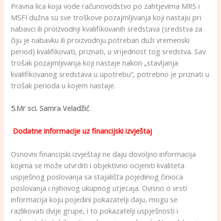
Pravna lica koja vode računovodstvo po zahtjevima MRS i
MSFI dužna su sve troškove pozajmljivanja koji nastaju pri
nabavci ili proizvodnji kvalifikovanih sredstava (sredstva za
čiju je nabavku ili proizvodnju potreban duži vremenski
period) kvalifikovati, priznati, u vrijednost tog sredstva. Sav
trošak pozajmljivanja koji nastaje nakon „stavljanja
kvalifikovanog sredstava u upotrebu“, potrebno je priznati u
trošak perioda u kojem nastaje.
5.Mr sci.
Samra Veladžić
Dodatne informacije uz financijski izvještaj
Osnovni financijski izvještaji ne daju dovoljno informacija
kojima se može utvrditi i objektivno ocijeniti kvaliteta
uspješnog poslovanja sa stajališta pojedinog činioca
poslovanja i njihovog ukupnog utjecaja. Ovisno o vrsti
informacija koju pojedini pokazatelji daju, mogu se
razlikovati dvije grupe, i to pokazatelji uspješnosti i