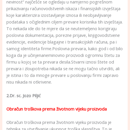
nevinost“ najčešće se ogledaju u namjerno pogrešnom
prikazivanju računovodstvenih iskaza i finansijskih izvještaja
koje karakterizira izostavljanje iznosa ili neobjavljivanje
podataka s očiglednim ciljem prevare korisnika tih izvještaja.
To nekada ide do te mjere da se neutemeljeno korigiraju
poslovna dokumentacija, porezne prijave, knjigovodstvene
evidencije, evidencije blagajne i transakcijskih računa, pa i
samog identiteta firme.Poslovna prevara, kako god i od bilo
koga da je učinjenaneminovno proizvodi ogromnu štetu za
firmu u kojoj se ta prevara desila.Stvarni iznosi štete od
prevara i zloupotreba nikada se ne mogu tačno utvrditi, ali
je istina i to da mnoge prevare u poslovanju firmi zapravo
nisu nikada ni otkrivene.
2.Dr. sc. Jozo Piljić
Obračun troškova prema životnom vijeku proizvoda
Obračun troškova prema životnom vijeku proizvoda je
tehnika za utvrđivanje ukupnog troška vlasništva. To je