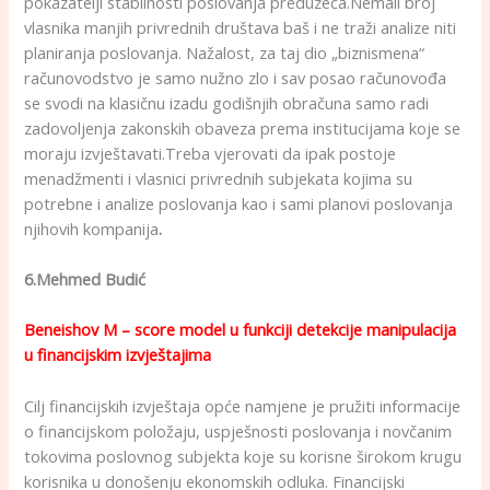
pokazatelji stabilnosti poslovanja preduzeća.Nemali broj
vlasnika manjih privrednih društava baš i ne traži analize niti
planiranja poslovanja. Nažalost, za taj dio „biznismena“
računovodstvo je samo nužno zlo i sav posao računovođa
se svodi na klasičnu izadu godišnjih obračuna samo radi
zadovoljenja zakonskih obaveza prema institucijama koje se
moraju izvještavati.Treba vjerovati da ipak postoje
menadžmenti i vlasnici privrednih subjekata kojima su
potrebne i analize poslovanja kao i sami planovi poslovanja
njihovih kompanija
.
6.Mehmed Budić
Beneishov M – score model u funkciji detekcije manipulacija
u financijskim izvještajima
Cilj financijskih izvještaja opće namjene je pružiti informacije
o financijskom položaju, uspješnosti poslovanja i novčanim
tokovima poslovnog subjekta koje su korisne širokom krugu
korisnika u donošenju ekonomskih odluka. Financijski