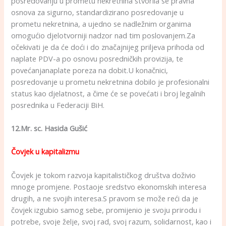
posredovanju u prometu nekretnina stvorila se pravna
osnova za sigurno, standardizirano posredovanje u
prometu nekretnina, a ujedno se nadležnim organima
omogućio djelotvorniji nadzor nad tim poslovanjem.Za
očekivati je da će doći i do značajnijeg priljeva prihoda od
naplate PDV-a po osnovu posredničkih provizija, te
povećanjanaplate poreza na dobit.U konačnici,
posredovanje u prometu nekretnina dobilo je profesionalni
status kao djelatnost, a čime će se povećati i broj legalnih
posrednika u Federaciji BiH.
12.Mr. sc. Hasida Gušić
Čovjek u kapitalizmu
Čovjek je tokom razvoja kapitalističkog društva doživio
mnoge promjene. Postaoje sredstvo ekonomskih interesa
drugih, a ne svojih interesa.S pravom se može reći da je
čovjek izgubio samog sebe, promijenio je svoju prirodu i
potrebe, svoje želje, svoj rad, svoj razum, solidarnost, kao i