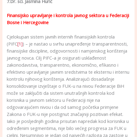
7.Dr. sci. Jasmina Hurić
Finansijsko upravljanje i kontrola javnog sektora u Federaciji
Bosne i Hercegovine
Cjelokupan sistem javnih internih finansijskih kontrola
(PIFC
[1]
) – je nastao u svrhu unapređenje transparentnosti,
finansijske discipline, odgovornosti i namjenskog korištenja
javnog novca. Cilj PIFC-a je osigurati usklađenost
zakonodavstva, transparentno, ekonomično, efikasno i
efektivno upravljanje javnim sredstvima te eksternu i internu
kontrolu njihovog korištenja. Analizirajući dosadašnje
konsolidovanje izvještaje o FUK-u na nivou Federacije BiH
može se zaključiti da sistem unutrašnjih kontrola kod
korisnika u javnom sektoru u Federaciji nije na
odgovarajućem nivou i da od samog početka primjene
Zakona o FUK-u nije postignut značajniji pozitivan efekat.
Iako je posljednjih godina prisutan napredak kod korisnika u
određenim segmentima, nije bilo većeg progresa za FUK u
cjelini. Nesumnjivo je jedan od najvećih razloga za zastoje u