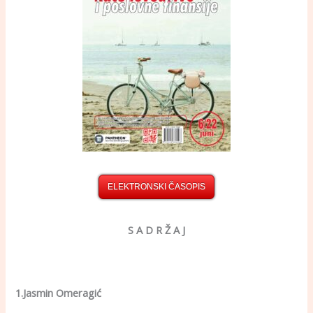
ELEKTRONSKI ČASOPIS
S A D R Ž A J
1.Jasmin Omeragić