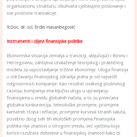
organizacionu strukturu, obuhvata cjelokupno poslovanje i
sve poslovne transakcije.
9.Doc. dr. sci. Erdin Hasanbegović
Instrumenti i ciljevi finansijske politike
Ekonomska situacija zemalja u tranziciji, uključujući i Bosnu i
Hercegovinu, zahtijeva iznalaženje teorijskog i praktičnog
modela za uspostavljanje tržišne ekonomije. Uloga finansija
u održavanju finansijskog zdravlja jedna je od najvećih
odgovornosti kompanije. Kao rezultat ovakvog poslovnog
razvoja, kompanija ima ključnu ulogu u upravljanju
finansijama u smislu globalnih načela, a to su povećana
globalna konkurencija, tehnološke promjene, promjene
kamatnih stopa i inflacije, promjene kurseva stranih valuta,
posebno zbog svih tih ekoloških promjena.Finansijska
politika nije znanost u strogom smislu, već vještina koja
koristi rezultate dobivene u finansijskoj znanosti kako bi