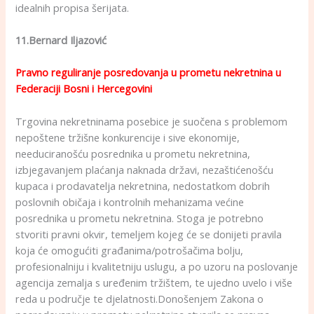
idealnih propisa šerijata.
11.Bernard Iljazović
Pravno reguliranje posredovanja u prometu nekretnina u
Federaciji Bosni i Hercegovini
Trgovina nekretninama posebice je suočena s problemom
nepoštene tržišne konkurencije i sive ekonomije,
needuciranošću posrednika u prometu nekretnina,
izbjegavanjem plaćanja naknada državi, nezaštićenošću
kupaca i prodavatelja nekretnina, nedostatkom dobrih
poslovnih običaja i kontrolnih mehanizama većine
posrednika u prometu nekretnina. Stoga je potrebno
stvoriti pravni okvir, temeljem kojeg će se donijeti pravila
koja će omogućiti građanima/potrošačima bolju,
profesionalniju i kvalitetniju uslugu, a po uzoru na poslovanje
agencija zemalja s uređenim tržištem, te ujedno uvelo i više
reda u područje te djelatnosti.Donošenjem Zakona o