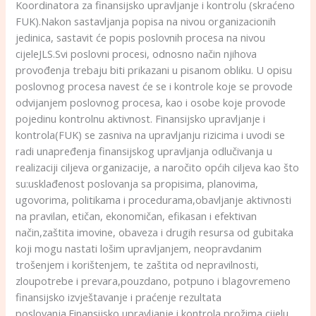
Koordinatora za finansijsko upravljanje i kontrolu (skraćeno
FUK).Nakon sastavljanja popisa na nivou organizacionih
jedinica, sastavit će popis poslovnih procesa na nivou
cijeleJLS.Svi poslovni procesi, odnosno način njihova
provođenja trebaju biti prikazani u pisanom obliku. U opisu
poslovnog procesa navest će se i kontrole koje se provode
odvijanjem poslovnog procesa, kao i osobe koje provode
pojedinu kontrolnu aktivnost. Finansijsko upravljanje i
kontrola(FUK) se zasniva na upravljanju rizicima i uvodi se
radi unapređenja finansijskog upravljanja odlučivanja u
realizaciji ciljeva organizacije, a naročito općih ciljeva kao što
su:usklađenost poslovanja sa propisima, planovima,
ugovorima, politikama i procedurama,obavljanje aktivnosti
na pravilan, etičan, ekonomičan, efikasan i efektivan
način,zaštita imovine, obaveza i drugih resursa od gubitaka
koji mogu nastati lošim upravljanjem, neopravdanim
trošenjem i korištenjem, te zaštita od nepravilnosti,
zloupotrebe i prevara,pouzdano, potpuno i blagovremeno
finansijsko izvještavanje i praćenje rezultata
poslovanja.Finansijsko upravljanje i kontrola prožima cijelu