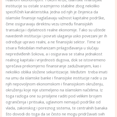
institucije su ostale srazmjerno stabilne zbog nekoliko
specifičnih karakteristika. Jedna od njih je činjenica da
islamske finansije naglašavaju važnost kapitalne podrške,
čime osiguravaju direktnu vezu između finansijskih
transakcija i djelatnosti realne ekonomije. Tako su uštede
navedenih institucija i povrati ulaganja usko povezani jer ih
određuje upravo realni, a ne finansijski sektor. Time se
stvara fleksibilan mehanizam prilagođavanja u slučaju
nepredviđenih šokova, a i osigurava se stalna jednakost
realnog kapitala i vrijednosti dugova, dok se istovremeno
sprečava prekomjerno finansiranje zaduživanjem, kao i
nekoliko oblika složene sekuritizacije. Međutim treba imati
na umu da islamske banke i finansijske institucije rade u za
njih nepovoljnom ekonomskom i finansijskom okruženju,
okruženju koje nije utemeljeno na islamskim načelima. Iz
toga razloga one su prisiljene raditi pod velikim brojem
ograničenja i pritisaka, uglavnom nemajući podrške od
vlada, zakonskog i poreznog sistema, te centralnih banaka
što dovodi do toga da se često ne mogu pridržavati svih