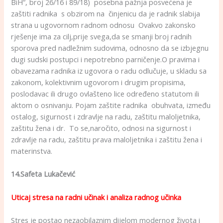
BiH“, broj 26/16 i 89/18) posebna pažnja posvećena je
zaštiti radnika s obzirom na činjenicu da je radnik slabija
strana u ugovornom radnom odnosu Ovakvo zakonsko
rješenje ima za cilj,prije svega,da se smanji broj radnih
sporova pred nadležnim sudovima, odnosno da se izbjegnu
dugi sudski postupci i nepotrebno parničenje.O pravima i
obavezama radnika iz ugovora o radu odlučuje, u skladu sa
zakonom, kolektivnim ugovorom i drugim propisima,
poslodavac ili drugo ovlašteno lice određeno statutom ili
aktom o osnivanju. Pojam zaštite radnika obuhvata, između
ostalog, sigurnost i zdravlje na radu, zaštitu maloljetnika,
zaštitu žena i dr. To se,naročito, odnosi na sigurnost i
zdravlje na radu, zaštitu prava maloljetnika i zaštitu žena i
materinstva.
14.Safeta Lukačević
Uticaj stresa na radni učinak i analiza radnog učinka
Stres je postao nezaobilaznim dijelom modernog života i