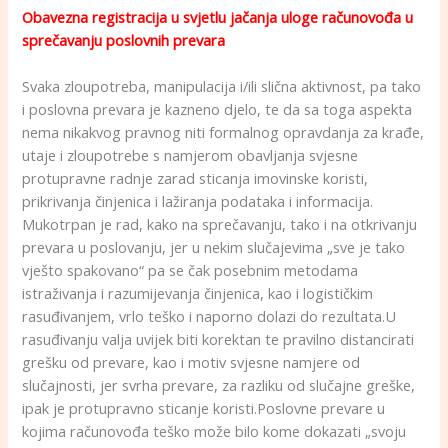
Obavezna registracija u svjetlu jačanja uloge računovođa u
sprečavanju poslovnih prevara
Svaka zloupotreba, manipulacija i/ili slična aktivnost, pa tako
i poslovna prevara je kazneno djelo, te da sa toga aspekta
nema nikakvog pravnog niti formalnog opravdanja za krađe,
utaje i zloupotrebe s namjerom obavljanja svjesne
protupravne radnje zarad sticanja imovinske koristi,
prikrivanja činjenica i lažiranja podataka i informacija.
Mukotrpan je rad, kako na sprečavanju, tako i na otkrivanju
prevara u poslovanju, jer u nekim slučajevima „sve je tako
vješto spakovano“ pa se čak posebnim metodama
istraživanja i razumijevanja činjenica, kao i logističkim
rasuđivanjem, vrlo teško i naporno dolazi do rezultata.U
rasuđivanju valja uvijek biti korektan te pravilno distancirati
grešku od prevare, kao i motiv svjesne namjere od
slučajnosti, jer svrha prevare, za razliku od slučajne greške,
ipak je protupravno sticanje koristi.Poslovne prevare u
kojima računovođa teško može bilo kome dokazati „svoju