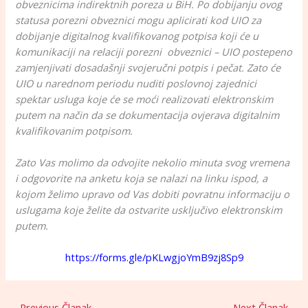
obveznicima indirektnih poreza u BiH. Po dobijanju ovog
statusa porezni obveznici mogu aplicirati kod UIO za
dobijanje digitalnog kvalifikovanog potpisa koji će u
komunikaciji na relaciji porezni obveznici – UIO postepeno
zamjenjivati dosadašnji svojeručni potpis i pečat. Zato će
UIO u narednom periodu nuditi poslovnoj zajednici
spektar usluga koje će se moći realizovati elektronskim
putem na način da se dokumentacija ovjerava digitalnim
kvalifikovanim potpisom.
Zato Vas molimo da odvojite nekolio minuta svog vremena
i odgovorite na anketu koja se nalazi na linku ispod, a
kojom želimo upravo od Vas dobiti povratnu informaciju o
uslugama koje želite da ostvarite usključivo elektronskim
putem.
https://forms.gle/pKLwgjoYmB9zj8Sp9
←
Previous Članak
Next Članak
→