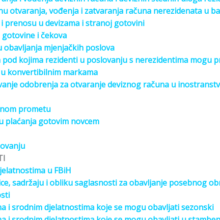
inu otvaranja, vođenja i zatvaranja računa nerezidenata u ba
 i prenosu u
devizama
i stranoj gotovini
 gotovine i čekova
u obavljanja mjenjačkih poslova
 pod kojima rezidenti u poslovanju s nerezidentima mogu primi
ni u konvertibilnim markama
vanje odobrenja za otvaranje deviznog računa u inostranst
tnom prometu
nu plaćanja gotovim novcem
lovanju
TI
jelatnostima u FBiH
ice, sadržaju i obliku saglasnosti za obavljanje posebnog obr
sti
ma i srodnim djelatnostima koje se mogu obavljati sezonski
ma i srodnim djelatnostima koje se mogu obavljati u stambe