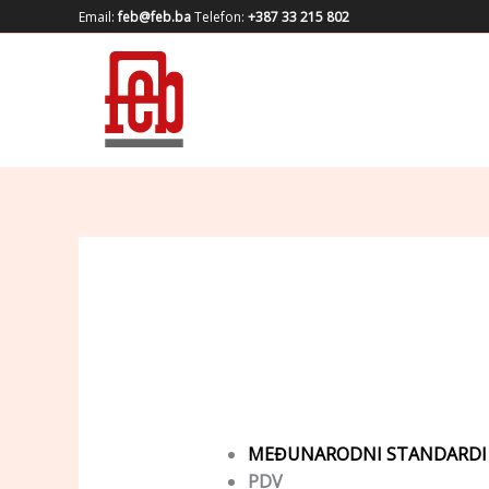
Skip
Email:
feb@feb.ba
Telefon:
+387 33 215 802
to
content
MEĐUNARODNI STANDARDI
PDV