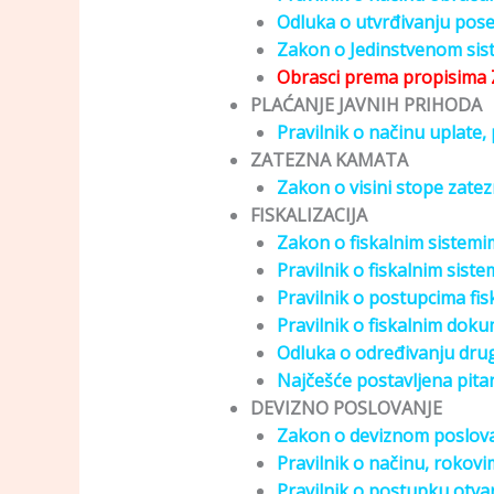
Odluka o utvrđivanju pos
Zakon o Jedinstvenom sist
Obrasci prema propisima
PLAĆANJE JAVNIH PRIHODA
Pravil
nik o načinu uplate
,
ZATEZNA KAMATA
Zakon o visini stope zate
FISKALIZACIJA
Zakon o fiskalnim sistemi
Pravilnik o fiskalnim sist
Pravilnik o postupcima fisk
Pravilnik o fiskalnim dok
Odluka o određivanju drug
Najčešće postavljena pitanj
DEVIZNO POSLOVANJE
Zakon o deviznom poslov
Pravilnik o načinu, rokovi
Pravilnik o postupku otvar