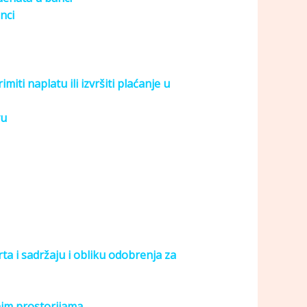
nci
ti naplatu ili izvršiti plaćanje u
vu
ta i sadržaju i obliku odobrenja za
nim prostorijama