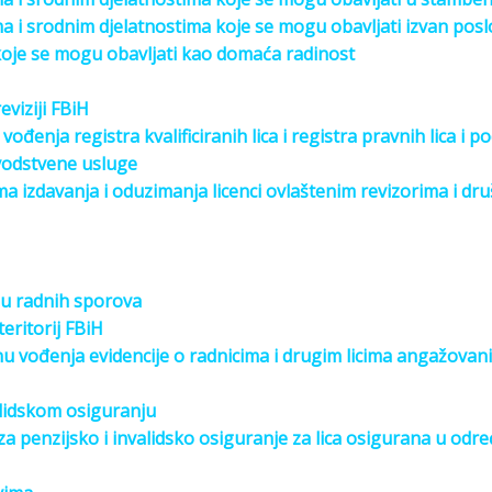
a i srodnim djelatnostima koje se mogu obavljati izvan posl
 koje se mogu obavljati kao domaća radinost
viziji FBiH
 vođenja registra kvalificiranih lica i registra pravnih lica i 
vodstvene usluge
ma izdavanja i oduzimanja licenci ovlaštenim revizorima i dru
u radnih sporova
eritorij FBiH
inu vođenja evidencije o radnicima i drugim licima angažova
lidskom osiguranju
za penzijsko i invalidsko osiguranje za lica osigurana u od