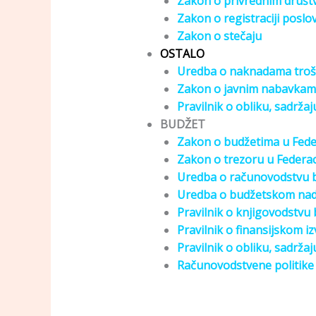
Zakon o privrednim društ
Zakon o registraciji poslo
Zakon o stečaju
OSTALO
Uredba o naknadama troš
Zakon o javnim nabavka
Pravilnik o obliku, sadrža
BUDŽET
Zakon o budžetima u Feder
Zakon o trezoru u Federac
Uredba o računovodstvu b
Uredba o budžetskom nadz
Pravilnik o knjigovodstvu
Pravilnik o finansijskom 
Pravilnik o obliku, sadrža
Računovodstvene politike 