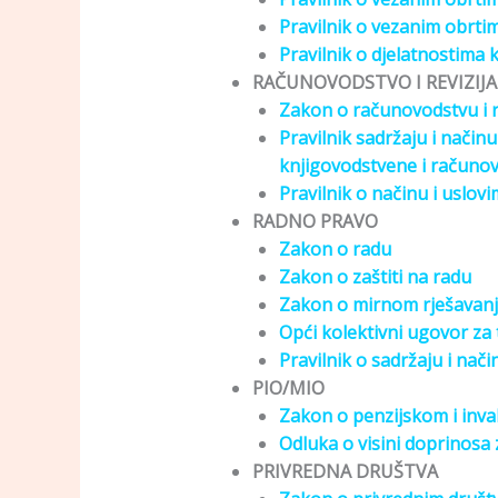
Pravilnik o vezanim obrtim
Pravilnik o djelatnostima
RAČUNOVODSTVO I REVIZIJA
Zakon o računovodstvu i re
Pravilnik sadržaju i načinu
knjigovodstvene i računo
Pravilnik o načinu i uslovi
RADNO PRAVO
Zakon o radu
Zakon o zaštiti na radu
Zakon o mirnom rješavanj
Opći kolektivni ugovor za t
Pravilnik o sadržaju i nač
PIO/MIO
Zakon o penzijskom i inva
Odluka o visini doprinosa 
PRIVREDNA DRUŠTVA