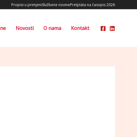
Propisi u primjeni
Službene novine
Pretplata na časopis 2026
ene
Novosti
O nama
Kontakt