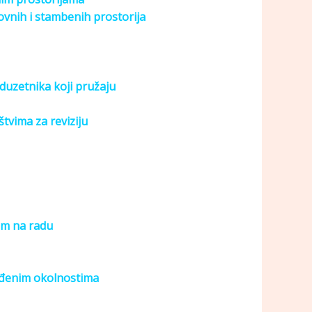
ovnih i stambenih prostorija
poduzetnika koji pružaju
štvima za reviziju
nim na radu
ređenim okolnostima