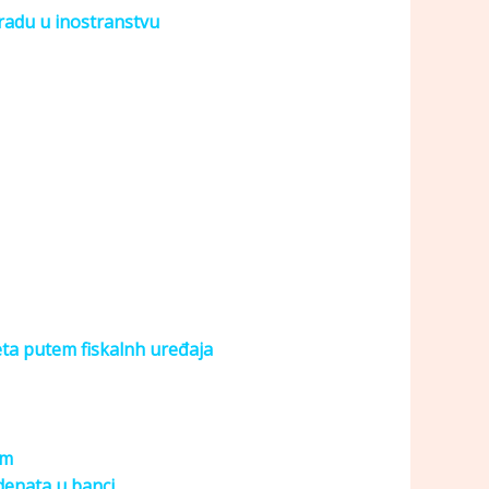
radu u inostranstvu
eta putem fiskalnh uređaja
om
denata u banci