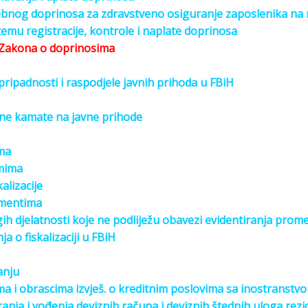
ebnog doprinosa za zdravstveno osiguranje zaposlenika na 
emu registracije, kontrole i naplate doprinosa
 Zakona o doprinosima
 pripadnosti i raspodjele javnih prihoda u FBiH
zne kamate na javne prihode
ma
emima
alizacije
umentima
ih djelatnosti koje ne podliježu obavezi evidentiranja prom
a o fiskalizaciji u FBiH
anju
ma i obrascima izvješ. o kreditnim poslovima sa inostranstv
anja i vođenja deviznih računa i deviznih štednih uloga rezi